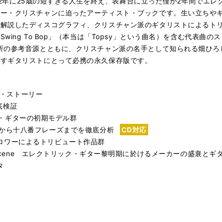
1942年に25歳の短すぎる人生を終え、表舞台に立った僅か2年間でエ
リー・クリスチャンに迫ったアーティスト・ブックです。生い立ちや
て解説したディスコグラフィ、クリスチャン派のギタリストによるト
ing To Bop」（本当は「Topsy」という曲名）を含む代表曲
析の参考音源とともに、クリスチャン派の名手として知られる畑ひろ
志すギタリストにとって必携の永久保存版です。
ン・ストーリー
徹底検証
ック・ギターの初期モデル群
ローチ法から十八番フレーズまでを徹底分析
CD対応
n 豪華フォロワーによるトリビュート作品群
tric Guitar Scene エレクトリック・ギター黎明期に於けるメーカーの盛衰
タ