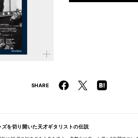
仕様
A4変形判 / 112ページ /
ISBN
9784845628599
拡大す
る
Faceboo
Hatena
X
SHARE
k
Boo
kma
rk
ャズを切り開いた天才ギタリストの伝説