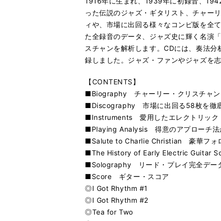
1916年に生まれ、1939年に初録音、
った伝説のジャズ・ギタリスト、チャー
ィや、市場に出回る様々なコンピ版を全
た全録音のデータ、ジャズ史に輝く名演「Sw
スチャンを解析します。CDには、奏法分
録しました。ジャズ・ファンやジャズを
【CONTENTS】
■Biography チャーリー・クリスチャ
■Discography 市場に出回る58枚を
■Instruments 愛用したエレクトリ
■Playing Analysis 得意のアプ
■Salute to Charlie Christia
■The History of Early Elec
■Solography リード・プレイ完全デー
■Score ギター・スコア
◎I Got Rhythm #1
◎I Got Rhythm #2
◎Tea for Two