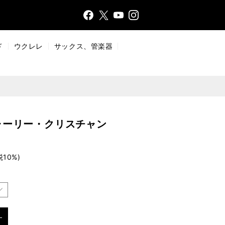
Face
Insta
X
YouT
bo
gr
ub
ok
a
e
ド
ウクレレ
サックス、管楽器
m
ャーリー・クリスチャン
税10%)