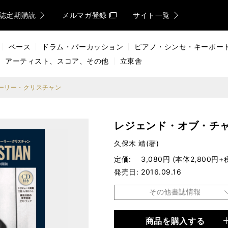
誌定期購読
メルマガ登録
サイト一覧
ベース
ドラム・パーカッション
ピアノ・シンセ・キーボー
アーティスト、スコア、その他
立東舎
ーリー・クリスチャン
レジェンド・オブ・チ
久保木 靖(著)
定価
3,080円 (本体2,800円+
発売日
2016.09.16
その他書誌情報
商品を購入する
品種
楽譜