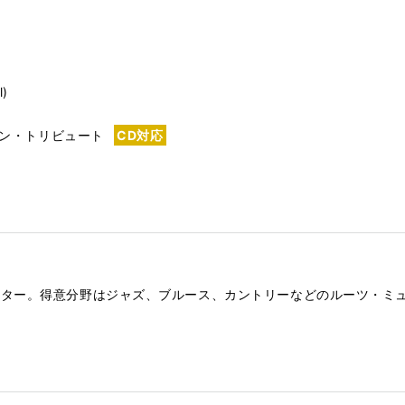
l)
チャン・トリビュート
CD対応
イター。得意分野はジャズ、ブルース、カントリーなどのルーツ・ミ