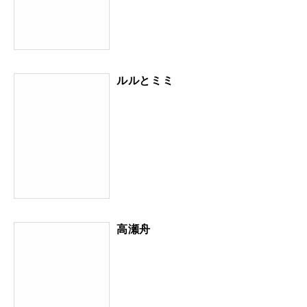
ルルとミミ
高瀬舟