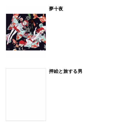
夢十夜
押絵と旅する男