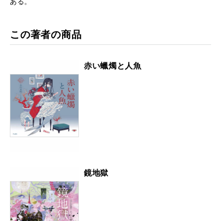
ある。
この著者の商品
赤い蠟燭と人魚
鏡地獄