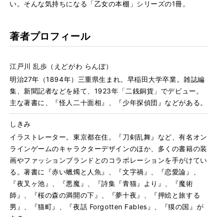
い。そんな気持ちになる「乙女の本棚」シリーズの1冊。
著者プロフィール
江戸川 乱歩（えどがわ らんぽ）
明治
27
年（
1894
年）三重県生まれ。早稲田大学卒業。雑誌編
集、新聞記者などを経て、
1923
年「二銭銅貨」でデビュー。
主な著書に、『怪人二十面相』、『少年探偵団』などがある。
しきみ
イラストレーター。東京都在住。『刀剣乱舞』など、有名オン
ラインゲームのキャラクターデザインのほか、多くの書籍の装
画やファッションブランドとのコラボレーションを手がけてい
る。著書に『赤い蠟燭と人魚』、『文字禍』、『恋愛論』、
『夜叉ヶ池』、『悪魔』、『詩集『青猫』より』、『魔術
師』、『桜の森の満開の下』、『夢十夜』、『押絵と旅する
男』、『猫町』、『夜話 Forgotten Fables』、『獏の国』が