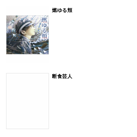
燃ゆる頬
断食芸人