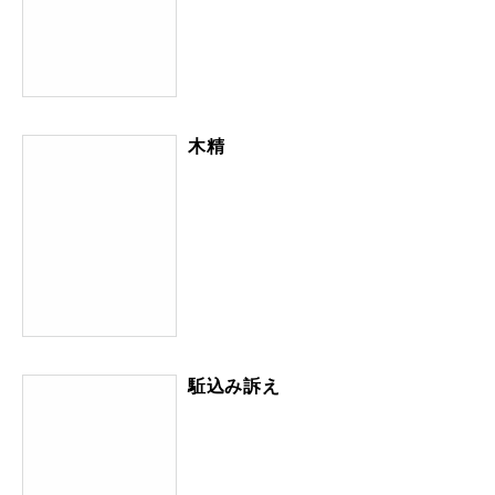
木精
駈込み訴え