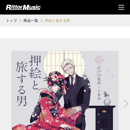
ク (Rittor Musi
メニ
c)
ュ
トップ
商品一覧
押絵と旅する男
次へ