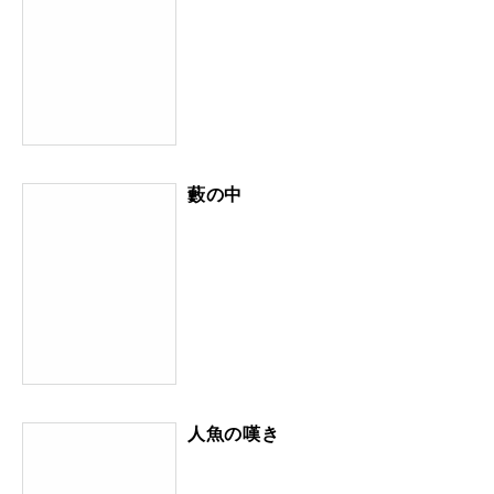
藪の中
人魚の嘆き