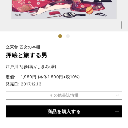
拡大す
る
1
2
立東舎 乙女の本棚
押絵と旅する男
江戸川 乱歩(著)/しきみ(著)
定価
1,980円 (本体1,800円+税10%)
発売日
2017.12.13
その他書誌情報
商品を購入する
品種
書籍
仕様
B5変形判 / 72ページ