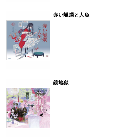
赤い蠟燭と人魚
鏡地獄