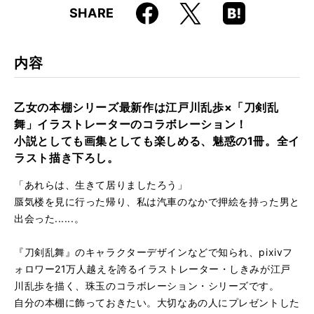
Faceboo
Hatena
X
SHARE
ISBN
9784845631360
k
Boo
kma
rk
内容
乙女の本棚シリーズ最新作は江戸川乱歩×「刀剣乱
舞」イラストレーターのコラボレーション！
小説としても画集としても楽しめる、魅惑の1冊。全イ
ラスト描き下ろし。
「あれらは、生きて居りましたろう」
蜃気楼を見に行った帰り、私は汽車のなかで押絵を持った男と
出会った......。
『刀剣乱舞』のキャラクターデザインなどで知られ、pixivフ
ォロワー21万人越えを誇るイラストレーター・しきみが江戸
川乱歩を描く、珠玉のコラボレーション・シリーズです。
自分の本棚に飾っておきたい。大切なあの人にプレゼントした