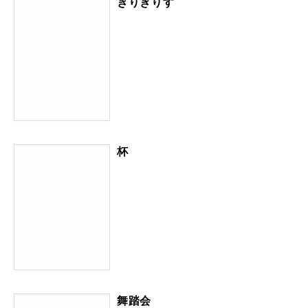
きりぎりす
杯
舞踏会