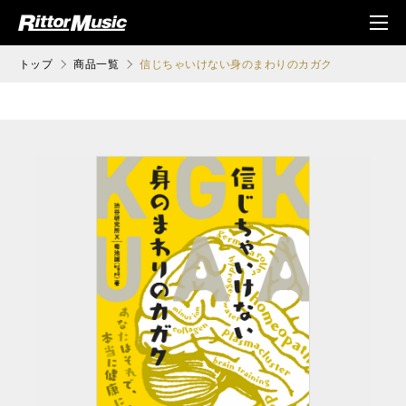
ク (Rittor Musi
メニ
c)
ュ
トップ
商品一覧
信じちゃいけない身のまわりのカガク