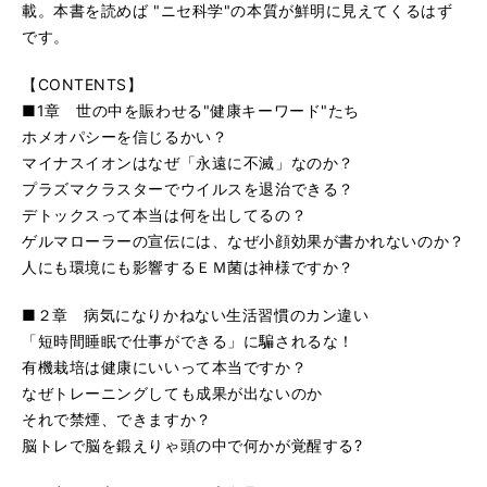
載。本書を読めば "ニセ科学"の本質が鮮明に見えてくるはず
です。
【CONTENTS】
■1章 世の中を賑わせる"健康キーワード"たち
ホメオパシーを信じるかい？
マイナスイオンはなぜ「永遠に不滅」なのか？
プラズマクラスターでウイルスを退治できる？
デトックスって本当は何を出してるの？
ゲルマローラーの宣伝には、なぜ小顔効果が書かれないのか？
人にも環境にも影響するＥＭ菌は神様ですか？
■２章 病気になりかねない生活習慣のカン違い
「短時間睡眠で仕事ができる」に騙されるな！
有機栽培は健康にいいって本当ですか？
なぜトレーニングしても成果が出ないのか
それで禁煙、できますか？
脳トレで脳を鍛えりゃ頭の中で何かが覚醒する?