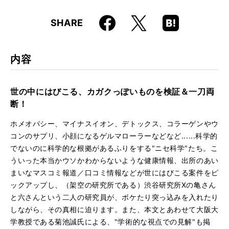
仕様
四六判 / 288ページ
Faceboo
Hatena
X
SHARE
ISBN
9784845629978
k
Boo
kma
rk
内容
世の中にはびこる、カガクっぽいものを検証＆一刀両
断！
ホメオパシー、マイナスイオン、デトックス、コラーゲンやウ
コンのサプリ、小顔になるゲルマローラーなどなど......科学的
でないのに科学的な根拠があるふりをする"ニセ科学"たち。こ
ういった本当かウソかわからないような健康情報、出所のあい
まいなマスコミ報道／口コミ情報などが世にはびこる案件をピ
ックアップし、（架空の研究所である）渋谷研究所Xの亀さん
と六さんという二人の研究員が、ボケたり突っ込みを入れたり
しながら、その真相に迫ります。また、本文とあわせて大阪大
学教授である菊池誠氏による、"学術的な視点での見解"も掲