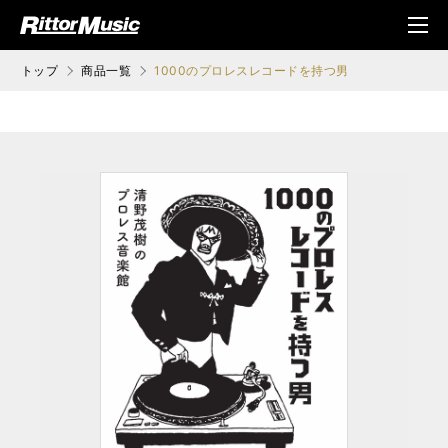
ク (Rittor Musi
メニ
c)
ュ
トップ
商品一覧
1000のプロレスレコードを持つ男