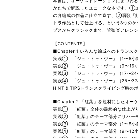
本書は、オーケストレーションにまつわ
かたちで解説したユニークな本です。①
の各編成の作品に仕立て直す、②唱歌「
トラ作品として仕上げる、という3つのケ
プスからクラシックまで、管弦楽アレン
【CONTENTS】
■Chapter 1 いろんな編成へのトラン
実践① 「ジュ・トゥ・ヴー」（1〜8小
実践② 「ジュ・トゥ・ヴー」（9〜16
実践③ 「ジュ・トゥ・ヴー」（17〜2
実践④ 「ジュ・トゥ・ヴー」（25〜3
HINT & TIPSトランスクライビング
■Chapter 2 「紅葉」を題材にしたオ
実践① 「紅葉」全体の最終的な仕上が
実践② 「紅葉」のテーマ部分にリハー
実践③ 「紅葉」のテーマ部分（1〜8小
実践④ 「紅葉」のテーマ部分（9〜12