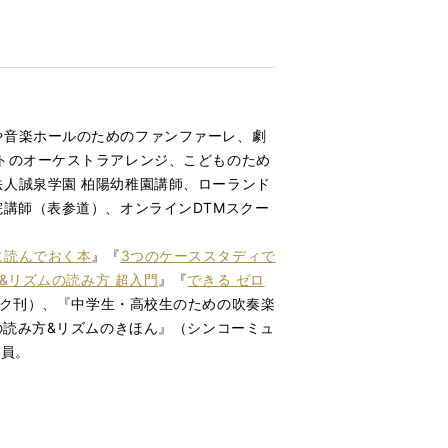
や音楽ホールのためのファンファーレ、劇
トのオーケストラアレンジ、こどものため
人誠泉学園 柏陽幼稚園講師、ローランド
講師（表参道）、オンラインDTMスクー
に読んでおく本
』『
3つのケーススタディで
&リズムの読み方 超入門
』『
できる ゼロ
ク刊）、『中学⽣・⾼校⽣のための吹奏楽
の読み方&リズムのきほん』（シンコーミュ
会員。