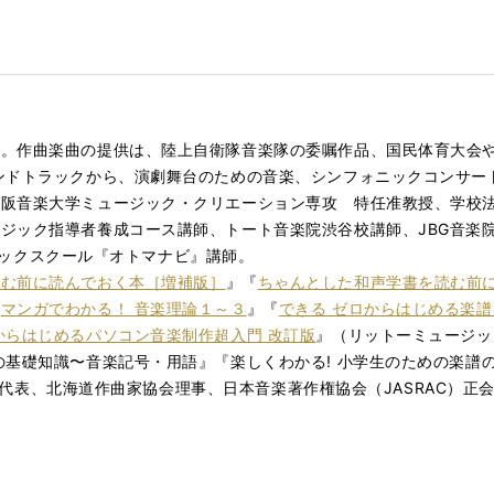
業。作曲楽曲の提供は、陸上自衛隊音楽隊の委嘱作品、国民体育大会
ンドトラックから、演劇舞台のための音楽、シンフォニックコンサー
阪音楽大学ミュージック・クリエーション専攻 特任准教授、学校法
ジック指導者養成コース講師、トート⾳楽院渋⾕校講師、JBG⾳楽院
ュージックスクール『オトマナビ』講師。
読む前に読んでおく本［増補版］
』『
ちゃんとした和声学書を読む前
『
マンガでわかる！ 音楽理論１～３
』『
できる ゼロからはじめる楽譜
からはじめるパソコン音楽制作超入門 改訂版
』（リットーミュージッ
の基礎知識〜⾳楽記号・⽤語』『楽しくわかる! 小学生のための楽譜
dio代表、北海道作曲家協会理事、日本音楽著作権協会（JASRAC）正