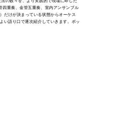
技法の数々を、より実践的で現場に即した
管四重奏、金管五重奏、室内アンサンブル
）だけが決まっている状態からオーケス
どよい語り口で逐次紹介していきます。ポッ
。