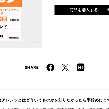
商品を購入する
品種
書籍
仕様
B5変形判
ISBN
9784845630493
拡大す
る
Faceboo
Hatena
X
SHARE
k
Boo
kma
rk
楽アレンジとはどういうものかを知りたかったら手始めにま