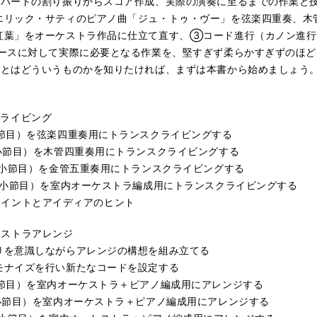
るパートの割り振りからスコア作成、実際の演奏に至るまでの作業と
エリック・サティのピアノ曲「ジュ・トゥ・ヴー」を弦楽四重奏、木
紅葉」をオーケストラ作品に仕立て直す、③コード進行（カノン進行
ースに対して実際に必要となる作業を、堅すぎず柔らかすぎずのほ
ジとはどういうものかを知りたければ、まずは本書から始めましょう
スクライビング
節目）を弦楽四重奏用にトランスクライビングする
小節目）を木管四重奏用にトランスクライビングする
4小節目）を金管五重奏用にトランスクライビングする
2小節目）を室内オーケストラ編成用にトランスクライビングする
時のポイントとアイディアのヒント
ーケストラアレンジ
りを意識しながらアレンジの構想を組み立てる
モナイズを行い新たなコードを設定する
節目）を室内オーケストラ＋ピアノ編成用にアレンジする
小節目）を室内オーケストラ＋ピアノ編成用にアレンジする