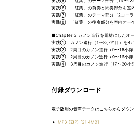
実践⑤ 「紅葉」のテーマ部分（13〜1
実践⑥ 「紅葉」の前奏と間奏部分を室
実践⑦ 「紅葉」のテーマ部分（2コーラ
実践⑧ 「紅葉」の後奏部分を室内オー
■Chapter 3 カノン進行を題材にした
実践① カノン進行（1〜8小節目）を4
実践② 2周目のカノン進行（9〜16小
実践③ 2周目のカノン進行（9〜16小
実践④ 3周目のカノン進行（17〜20
付録ダウンロード
電子版用の音声データはこちらからダウ
MP3 (ZIP) [21.4MB]