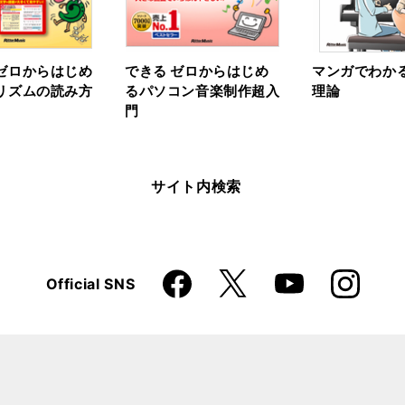
ゼロからはじめ
できる ゼロからはじめ
マンガでわか
リズムの読み方
るパソコン音楽制作超入
理論
門
サイト内検索
Faceboo
Instagra
X
Official SNS
YouTube
k
m