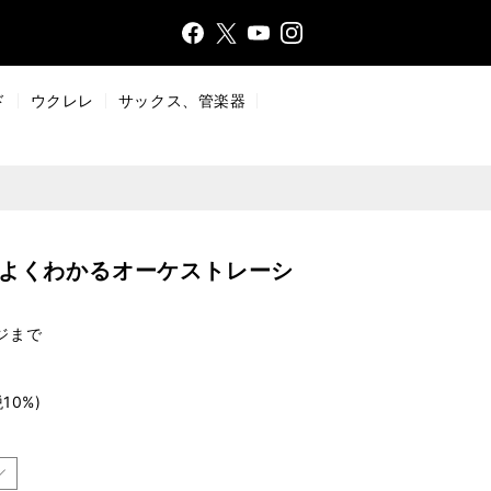
Face
Insta
X
YouT
bo
gr
ub
ok
a
e
ド
ウクレレ
サックス、管楽器
m
でよくわかるオーケストレーシ
ジまで
10%)