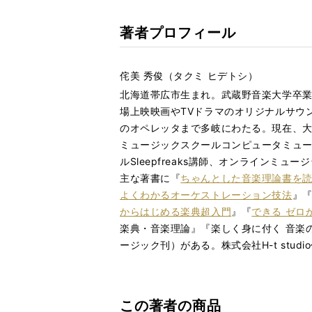
著者プロフィール
侘美 秀俊（タクミ ヒデトシ）
北海道帯広市生まれ。武蔵野音楽大学卒
場上映映画やTVドラマのオリジナルサウ
のオペレッタまで多岐にわたる。現在、大
ミュージックスクールコンピュータミュー
ルSleepfreaks講師、オンラインミ
主な著書に『
ちゃんとした音楽理論書を
よくわかるオーケストレーション技法
』
からはじめる楽典超入門
』『
できる ゼロ
楽典・⾳楽理論』『楽しく⾝に付く ⾳楽
ージック刊）がある。株式会社H-t stu
この著者の商品