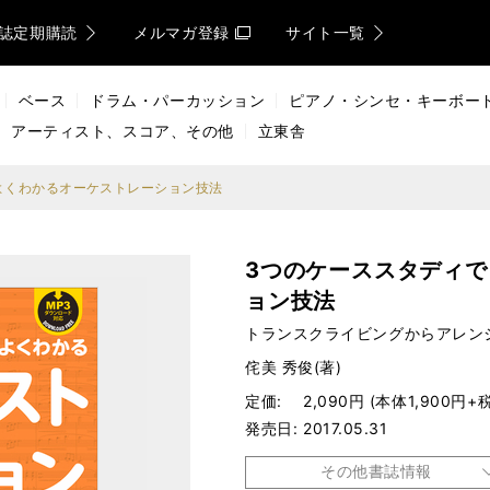
誌定期購読
メルマガ登録
サイト一覧
ベース
ドラム・パーカッション
ピアノ・シンセ・キーボー
アーティスト、スコア、その他
立東舎
よくわかるオーケストレーション技法
3つのケーススタディ
ョン技法
トランスクライビングからアレン
侘美 秀俊(著)
定価
2,090円 (本体1,900円+税
発売日
2017.05.31
その他書誌情報