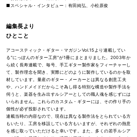
■スペシャル・インタビュー：有田純弘、小松原俊
編集長より
ひとこと
アコースティック・ギター・マガジンVol.15より連載してい
る"にっぽんのギター工房"が1冊にまとまりました。2003年か
ら続く長寿連載で、毎号、手工ギター製作家をフィーチャーし
て、製作理念を聞き、実際にどのように製作しているのかを取
材しています。量産のギター・メーカーとは異なる創意工夫
や、ハンドメイドだからこそ為し得る特別な構造や製作手法を
伺うと、楽器を生み出すルシアーとしての職人魂を感じずには
いられません。これらのカスタム・ギターには、その作り手の
個性が必ず投影されています。
連載当時の内容なので、現在は異なる製作法をとられている方
もいたり、工房を移設している方もいますが、それぞれの熱意
を感じ取っていただけると幸いです。また、多くの若手ルシア