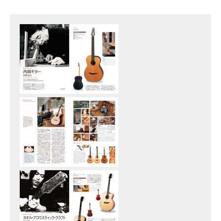
仕様
B5判 / 136ページ
ISBN
9784845628414