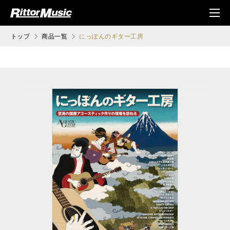
ク (Rittor Musi
メニ
c)
ュ
トップ
商品一覧
にっぽんのギター工房