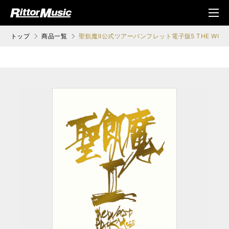
ク (Rittor Musi
メニ
c)
ュ
トップ
商品一覧
聖飢魔II公式ツアーパンフレット電子版5 THE WORST B