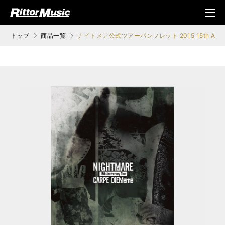
ク (Rittor Musi
メニ
c)
ュ
トップ
商品一覧
ナイトメア公式ツアーパンフレット 2015 15th Annivers