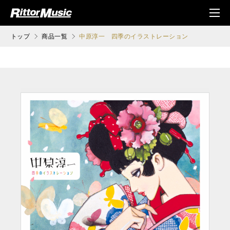
ク (Rittor Musi
メニ
c)
ュ
トップ
商品一覧
中原淳一 四季のイラストレーション