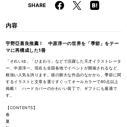
Faceboo
Hatena
X
SHARE
k
Boo
ISBN
9784845627868
kma
rk
内容
宇野亞喜良推薦！ 中原淳一の世界を「季節」をテー
マに再構成した1冊
「それいゆ」「ひまわり」などで活躍した天才イラストレータ
ー、中原淳一。現在も全国各地でイベントが開催されるなど、
根強い人気を誇ります。彼の膨大な作品のなかから、季節に関
するイラストと文章を選りすぐってオールカラーで80点以上
掲載！ ハードカバーのかわいい装丁で、ギフトにも最適で
す。
【CONTENTS】
春
夏