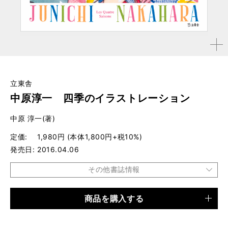
拡大す
る
立東舎
中原淳一 四季のイラストレーション
中原 淳一(著)
定価
1,980円 (本体1,800円+税10%)
発売日
2016.04.06
その他書誌情報
商品を購入する
品種
書籍
仕様
B5変形判 / 96ページ / 96（オールカラー、ハードカバ
ー）