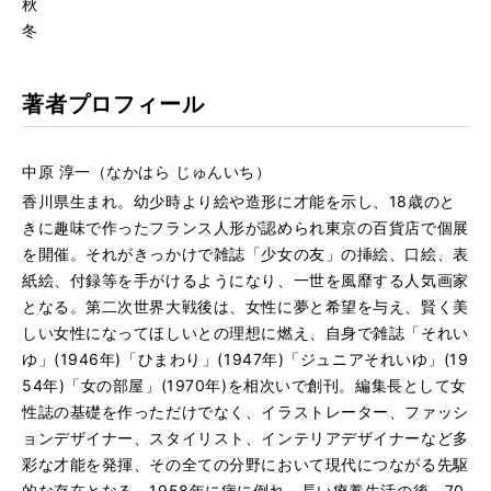
秋
冬
著者プロフィール
中原 淳一（なかはら じゅんいち）
香川県生まれ。幼少時より絵や造形に才能を示し、18歳のと
きに趣味で作ったフランス人形が認められ東京の百貨店で個展
を開催。それがきっかけで雑誌「少女の友」の挿絵、口絵、表
紙絵、付録等を手がけるようになり、一世を風靡する人気画家
となる。第二次世界大戦後は、女性に夢と希望を与え、賢く美
しい女性になってほしいとの理想に燃え、自身で雑誌「それい
ゆ」(1946年)「ひまわり」(1947年)「ジュニアそれいゆ」(19
54年)「女の部屋」(1970年)を相次いで創刊。編集長として女
性誌の基礎を作っただけでなく、イラストレーター、ファッシ
ョンデザイナー、スタイリスト、インテリアデザイナーなど多
彩な才能を発揮、その全ての分野において現代につながる先駆
的な存在となる。1958年に病に倒れ、長い療養生活の後、70