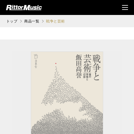
ク (Rittor Musi
メニ
c)
ュ
トップ
商品一覧
戦争と芸術