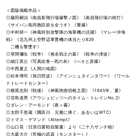
＜図版掲載作品＞
◎藤田嗣治《南昌新飛行場爆撃ノ図》《南昌飛行場の焼打》
《サイパン島同胞臣節を全うす》《重爆》
◎
中村研一《神風特別攻撃隊の海軍機の活躍》《マレー沖海
戦》《北九州上空野辺軍曹機の体当たりB29
二機を撃墜す》
◎
草間彌生《戦争》《無名戦士の墓》《戦争の津波》
◎
細江英公《写真絵巻--死の灰》《へそと原爆》
◎
中西夏之《人間の地図》
◎
杉本博司《旭日照波》《アインシュタインタワー》《ワール
ドトレードセンター》
◎
横尾忠則《戦後》《神風恍惚切根之図》《1945年、夏》
◎
宮島達男《アウシュビッツへのタイム・トレインNo.2》
◎
ダレン・アーモンド《夜＋霧》
◎
太郎千恵蔵《隅田川 元雅に捧ぐ、あるいはWTC》
◎
トマス・デマンド《Attempt》
◎
山口晃〈日清日露戦役擬畫〉より《二十八サンチ砲》
◎
大庭大介《究極の武器（モンスター）》