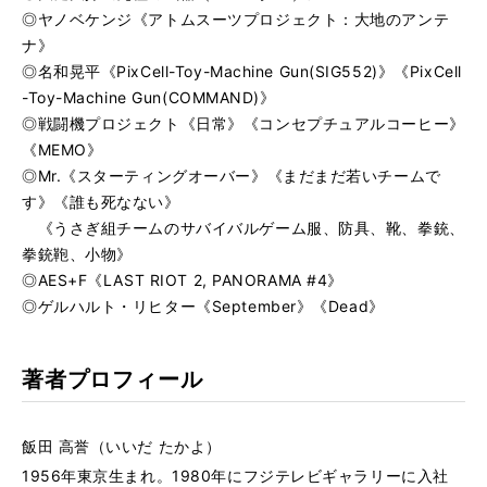
◎
ヤノベケンジ《アトムスーツプロジェクト：大地のアンテ
ナ》
◎
名和晃平《PixCell-Toy-Machine Gun(SIG552)》《PixCell
-Toy-Machine Gun(COMMAND)》
◎
戦闘機プロジェクト《日常》《コンセプチュアルコーヒー》
《MEMO》
◎
Mr.《スターティングオーバー》《まだまだ若いチームで
す》《誰も死なない》
《うさぎ組チームのサバイバルゲーム服、防具、靴、拳銃、
拳銃鞄、小物》
◎
AES+F《LAST RIOT 2, PANORAMA #4》
◎
ゲルハルト・リヒター《September》《Dead》
著者プロフィール
飯田 高誉（いいだ たかよ）
1956年東京生まれ。1980年にフジテレビギャラリーに入社