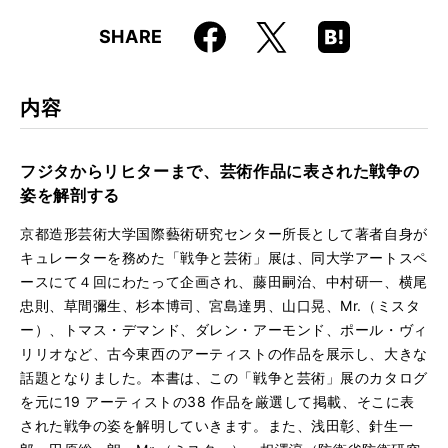
Faceboo
Hatena
X
SHARE
k
Boo
kma
rk
内容
フジタからリヒターまで、芸術作品に表された戦争の
姿を解剖する
京都造形芸術大学国際藝術研究センター所長として著者自身が
キュレーターを務めた「戦争と芸術」展は、同大学アートスペ
ースにて４回にわたって企画され、藤田嗣治、中村研一、横尾
忠則、草間彌生、杉本博司、宮島達男、山口晃、Mr.（ミスタ
ー）、トマス・デマンド、ダレン・アーモンド、ポール・ヴィ
リリオなど、古今東西のアーティストの作品を展示し、大きな
話題となりました。本書は、この「戦争と芸術」展のカタログ
を元に19 アーティストの38 作品を厳選して掲載、そこに表
された戦争の姿を解明していきます。また、浅田彰、針生一