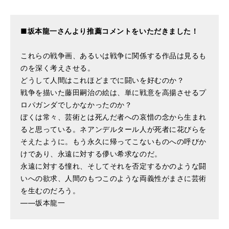
仕様
A5判 / 288ページ
ISBN
9784845627752
■坂本龍一さんより推薦コメントをいただきました！
これらの戦争画、あるいは戦争に関係する作品は見るも
のを深く考えさせる。
どうして人間はこれほどまでに闘いを好むのか？
戦争を描いた藤田嗣治の絵は、単に戦意を高揚させるプ
ロパガンダでしかなかったのか？
ぼくは常々、芸術とは死んだ者への哀惜の念から生まれ
ると思っている。ネアンデルタール人が死者に花びらを
そえたように。もう永久に帰ってこないものへの呼びか
けであり、永遠に対する儚い希求なのだ。
永遠に対する憧れ、そしてそれを否定するかのような闘
いへの欲求、人間のもつこのような両義性がまさに芸術
を生むのだろう。
――坂本龍一