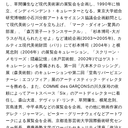
し、草間彌生など現代美術家の展覧会を企画し、1990年に独
立、インディペンデント・キュレーターとなる。東京大学総合
研究博物館小石川分館アート＆サイエンス協議会企画顧問とし
て現代美術シリーズを立ち上げ、「マーク・ダイオン-驚異の
部屋」、「森万里子—トランスサークル」、「杉本博司-大ガ
ラスが与えられたとせよ」など連続企画(2003〜2005年)。カ
ルティエ現代美術財団（パリ）にて杉本博司（2004年）と横
尾忠則（2006年）の展覧会キュレーション。「スクリーン・
メモリーズ：隠蔽記憶」(水戸芸術館、2002年)ではゲスト・
キュレーションを委嘱される。第一回「六本木クロッシング」
展（森美術館）のキュレーションや第二回「堂島リバービエン
ナーレ：エコソフィア」展のアーティスティック・ディレクタ
ーを務める。また、COMME des GARÇONSの川久保玲の依
頼によってアートスペース「Six」のアートディレクターに着
任し、森山大道、デヴィッド･リンチ、草間彌生、横尾忠則、
宮島達男、中平卓馬などの展覧会を企画。その他に映画作家の
デレク・ジャーマン、ピーター・グリーナウェイなどアートワ
ークによる展覧会を企画。京都造形芸術大学国際藝術研究セン
ター所長、慶應義塾大学グローバルセキュリティ講座「政治と