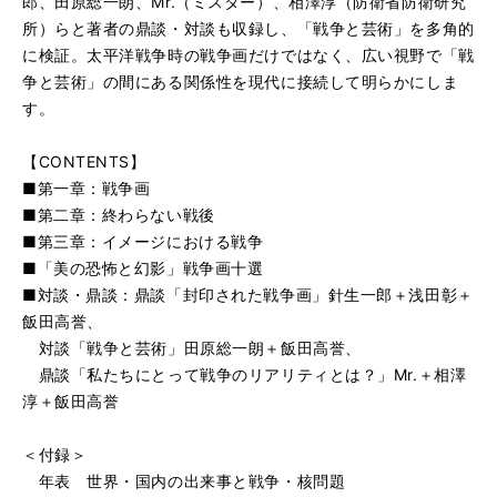
郎、田原総一朗、Mr.（ミスター）、相澤淳（防衛省防衛研究
所）らと著者の鼎談・対談も収録し、「戦争と芸術」を多角的
に検証。太平洋戦争時の戦争画だけではなく、広い視野で「戦
争と芸術」の間にある関係性を現代に接続して明らかにしま
す。
【CONTENTS】
■第一章：戦争画
■
第二章：終わらない戦後
■
第三章：イメージにおける戦争
■
「美の恐怖と幻影」戦争画十選
■
対談・鼎談：鼎談「封印された戦争画」針生一郎＋浅田彰＋
飯田高誉、
対談「戦争と芸術」田原総一朗＋飯田高誉、
鼎談「私たちにとって戦争のリアリティとは？」Mr.＋相澤
淳＋飯田高誉
＜付録＞
年表 世界・国内の出来事と戦争・核問題