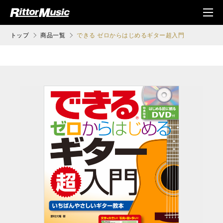
ク (Rittor Musi
メニ
c)
ュ
トップ
商品一覧
できる ゼロからはじめるギター超入門