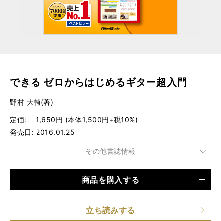
拡大す
る
できる ゼロからはじめるギター超入門
野村 大輔(著)
定価
1,650円 (本体1,500円+税10%)
発売日
2016.01.25
その他書誌情報
商品を購入する
品種
書籍
仕様
B5変形判 / 184ページ / 特典映像DVD付き
立ち読みする
ISBN
9784845627615