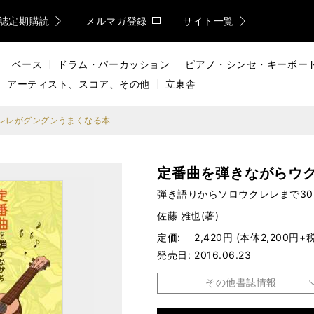
誌定期購読
メルマガ登録
サイト一覧
ベース
ドラム・パーカッション
ピアノ・シンセ・キーボー
アーティスト、スコア、その他
立東舎
レレがグングンうまくなる本
定番曲を弾きながらウ
弾き語りからソロウクレレまで30
佐藤 雅也(著)
定価
2,420円 (本体2,200円+税
発売日
2016.06.23
その他書誌情報