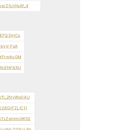
be/ZfuVjlsAf_4
HEFQ3jHCs
IbyV-FsA
7SXFrmAc0M
3bWcENFAXU
be/fl_2NyWq04U
e/26GrFZLjC1I
be/fzZelnmUWSE
be/vdHLO0XcLRk