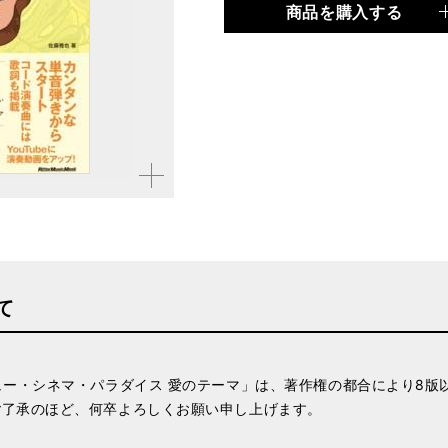
商品を購入する
品種
ムック
仕様
菊倍判 / 144ページ / C
ISBN
9784845628186
拡大す
る
て
ュー・シネマ・パラダイス 愛のテーマ」は、著作権の都合により8版
ご了承のほど、何卒よろしくお願い申し上げます。