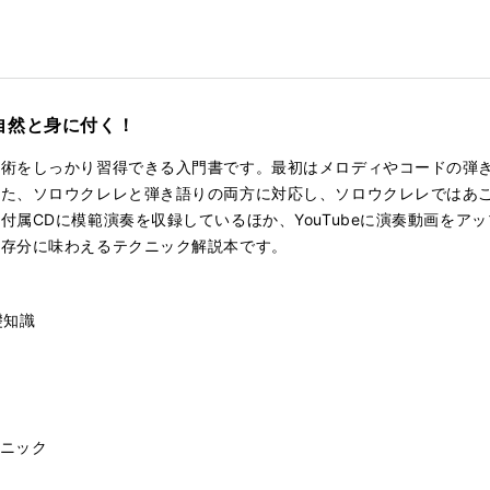
kma
rk
自然と身に付く！
技術をしっかり習得できる入門書です。最初はメロディやコードの弾
また、ソロウクレレと弾き語りの両方に対応し、ソロウクレレではあ
付属CDに模範演奏を収録しているほか、YouTubeに演奏動画をア
を存分に味わえるテクニック解説本です。
礎知識
ニック