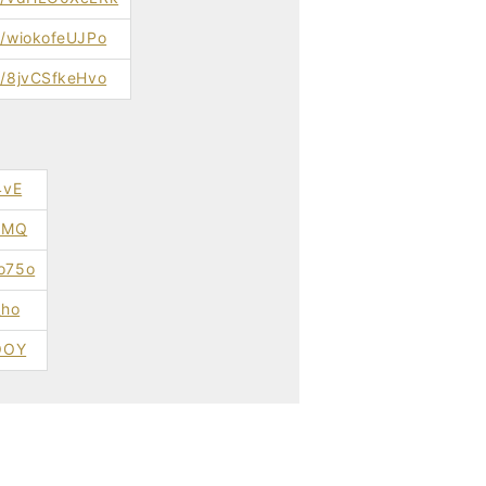
e/wiokofeUJPo
e/8jvCSfkeHvo
4vE
tQMQ
o75o
_ho
9OOY