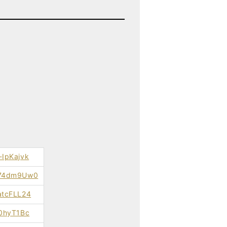
-IpKajvk
Kx74dm9Uw0
EatcFLL24
N0hyT1Bc