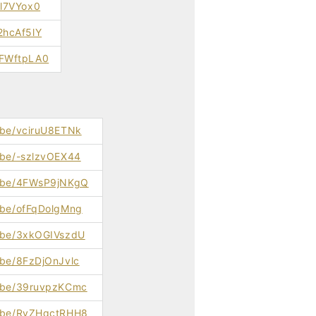
Kl7VYox0
2hcAf5lY
8FWftpLA0
u.be/vciruU8ETNk
u.be/-szlzvOEX44
u.be/4FWsP9jNKgQ
u.be/ofFqDolgMng
u.be/3xkOGIVszdU
.be/8FzDjOnJvlc
u.be/39ruvpzKCmc
u.be/RyZHqctRHH8