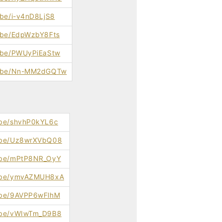
.be/i-v4nD8LjS8
u.be/EdpWzbY8Fts
u.be/PWUyPiEaStw
tu.be/Nn-MM2dGQTw
u.be/shvhP0kYL6c
u.be/Uz8wrXVbQ08
u.be/mPtP8NR_OyY
u.be/ymvAZMUH8xA
u.be/9AVPP6wFlhM
u.be/vWIwTm_D9B8