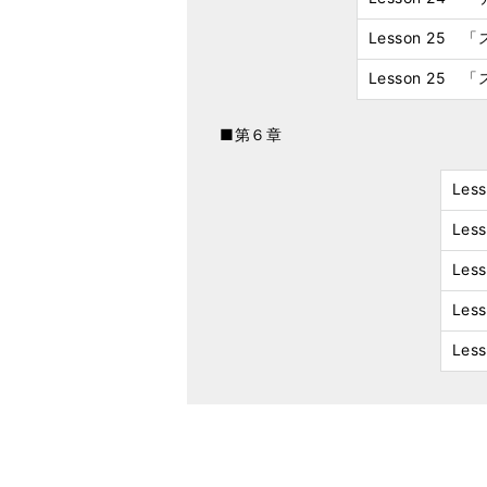
Lesson 25
Lesson 2
■第６章
Le
Le
Le
Le
Le