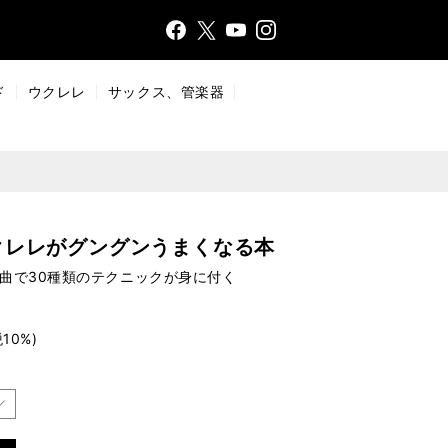
Face
Insta
X
YouT
bo
gr
ub
ok
a
e
ド
ウクレレ
サックス、管楽器
m
クレレがグングンうまくなる本
曲で30種類のテクニックが身に付く
10%)