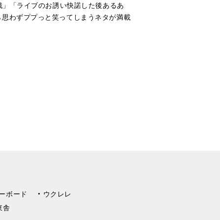
戦」「ライブのお誘い快諾した後あるあ
ら思わずププっと笑ってしまうネタが満載
ーボード
ウクレレ
東舎