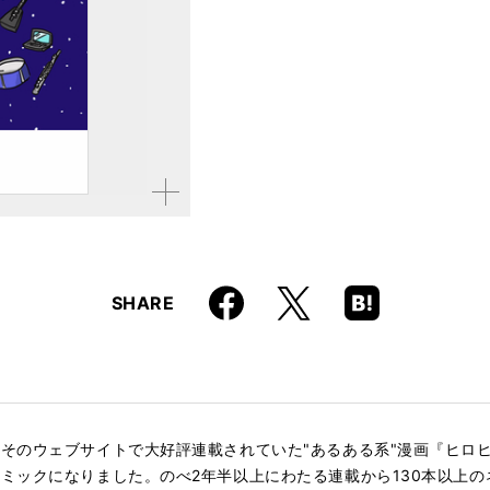
拡大す
る
Faceboo
Hatena
X
SHARE
k
Boo
kma
rk
そのウェブサイトで大好評連載されていた"あるある系"漫画『ヒロ
ミックになりました。のべ2年半以上にわたる連載から130本以上