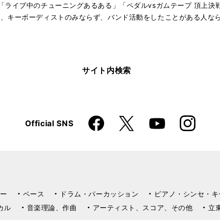
「ライブ中のチューニングあるある」「ペダルvsガムテープ 頂上決
ど、キーボーディストのみならず、バンド活動をしたことがある人な
サイト内検索
Faceboo
Instagra
X
Official SNS
YouTube
k
m
ー
ベース
ドラム・パーカッション
ピアノ・シンセ・キ
カル
音楽理論、作曲
アーティスト、スコア、その他
立