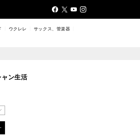
Face
Insta
X
YouT
bo
gr
ub
ok
a
e
ド
ウクレレ
サックス、管楽器
m
シャン生活