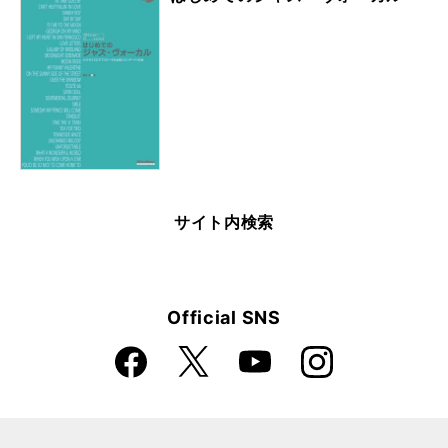
サイト内検索
Official SNS
Faceboo
Instagra
X
YouTube
k
m