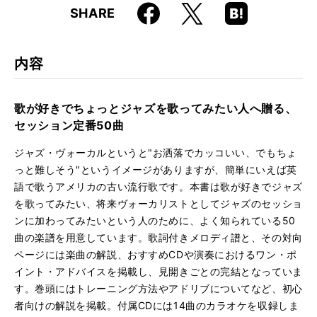
Faceboo
Hatena
X
SHARE
ISBN
9784845625970
k
Boo
kma
JAN
4958537114249
rk
内容
歌が好きでちょっとジャズを歌ってみたい人へ贈る、
セッション定番50曲
ジャズ・ヴォーカルというと"お洒落でカッコいい、でもちょ
っと難しそう"というイメージがありますが、簡単にいえば英
語で歌うアメリカの古い流行歌です。本書は歌が好きでジャズ
を歌ってみたい、将来ヴォーカリストとしてジャズのセッショ
ンに加わってみたいという人のために、よく知られている50
曲の楽譜を用意しています。歌詞付きメロディ譜と、その対向
ページには楽曲の解説、おすすめCDや演奏におけるワン・ポ
イント・アドバイスを掲載し、見開きごとの完結となっていま
す。巻頭にはトレーニング方法やアドリブについてなど、初心
者向けの解説を掲載。付属CDには14曲のカラオケを収録しま