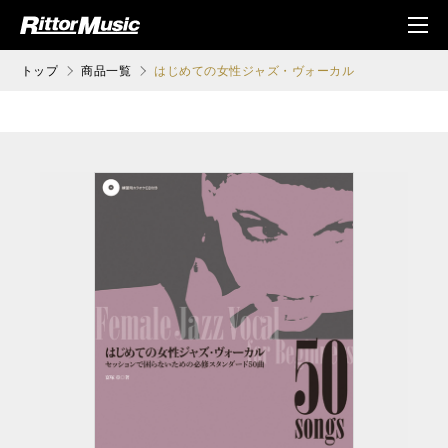
ク (Rittor Musi
メニ
c)
ュ
トップ
商品一覧
はじめての女性ジャズ・ヴォーカル