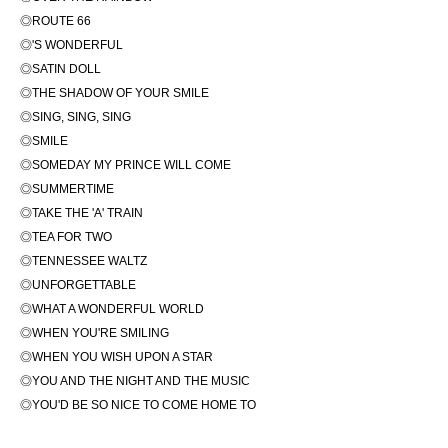
◎ROUTE 66
◎'S WONDERFUL
◎SATIN DOLL
◎THE SHADOW OF YOUR SMILE
◎SING, SING, SING
◎SMILE
◎SOMEDAY MY PRINCE WILL COME
◎SUMMERTIME
◎TAKE THE 'A' TRAIN
◎TEA FOR TWO
◎TENNESSEE WALTZ
◎UNFORGETTABLE
◎WHAT A WONDERFUL WORLD
◎WHEN YOU'RE SMILING
◎WHEN YOU WISH UPON A STAR
◎YOU AND THE NIGHT AND THE MUSIC
◎YOU'D BE SO NICE TO COME HOME TO