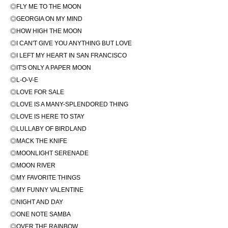
◎FLY ME TO THE MOON
◎GEORGIA ON MY MIND
◎HOW HIGH THE MOON
◎I CAN'T GIVE YOU ANYTHING BUT LOVE
◎I LEFT MY HEART IN SAN FRANCISCO
◎IT'S ONLY A PAPER MOON
◎L-O-V-E
◎LOVE FOR SALE
◎LOVE IS A MANY-SPLENDORED THING
◎LOVE IS HERE TO STAY
◎LULLABY OF BIRDLAND
◎MACK THE KNIFE
◎MOONLIGHT SERENADE
◎MOON RIVER
◎MY FAVORITE THINGS
◎MY FUNNY VALENTINE
◎NIGHT AND DAY
◎ONE NOTE SAMBA
◎OVER THE RAINBOW