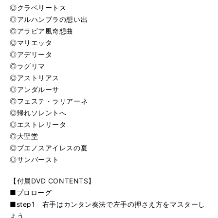
◎クラベリートス
◎アルハンブラの想い出
◎アラビア風奇想曲
◎マリエッタ
◎アデリータ
◎ラグリマ
◎アストリアス
◎アンダルーサ
◎フェステ・ラリアーネ
◎帰れソレントへ
◎エストレリータ
◎大聖堂
◎ブエノスアイレスの夏
◎サンバースト
【付属DVD CONTENTS】
■プロローグ
■step1 右手はカンタン奏法で左手の押さえ方をマスターし
よう