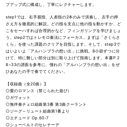
プアップ式に構成し、丁寧にレクチャーします。
step1では、右手親指、人差指の2本のみで演奏し、左手の押
さえ方を徹底的に解説。どの指を支点に他の指を動かすか、ど
こをセーハすれば合理的かなど、フィンガリングを学びましょ
う。step2ではトレモロ奏法にフォーカス。まずは「さくらさ
くら」を使った課題のクリアを目指します。そして、step3で
はいよいよ「アルハンブラの想い出」に挑戦。8小節ずつに分
けて、特に難しい部分は別に取り上げて指南します。本書P.2
8~33の譜面を参考に、憧れの「アルハンブラの想い出」をぜ
ひあなたの手で奏でてください。
【収録曲（全20曲）】
◎愛のロマンス（禁じられた遊び）
◎ガヴォット
◎無伴奏チェロ組曲第3番 第3曲クーラント
◎ジーグ～リュート組曲第1番より
◎エチュード Op.60-7
◎シューベルトのセレナーデ