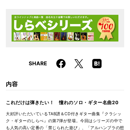
仕様
菊倍判 / 88ページ / CD、DVD付き
ISBN
9784845625567
JAN
4958537114195
Faceboo
Hatena
X
SHARE
k
Boo
kma
rk
内容
これだけは弾きたい！ 憧れのソロ・ギター名曲20
大好評いただいているTAB譜＆CD付きギター曲集『クラシッ
ク・ギターのしらべ』の第7弾が登場。今回はシリーズの中で
も人気の高い定番の「禁じられた遊び」、「アルハンブラの想