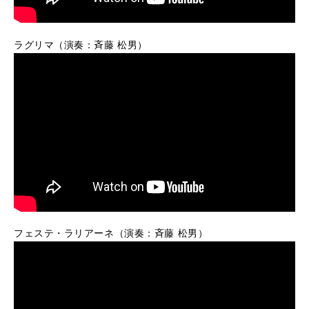
ラグリマ（演奏：斉藤 松男）
フェステ・ラリアーネ（演奏：斉藤 松男）