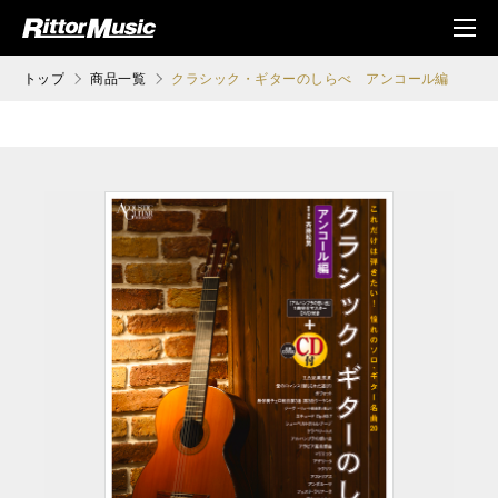
ク (Rittor Musi
メニ
c)
ュ
トップ
商品一覧
クラシック・ギターのしらべ アンコール編