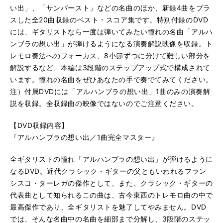
い出」、「サンバースト」などの名曲のほか、新録4曲をプラ
スした全20曲収録のベスト・スコア集です。特別付録のDVD
には、ギタリストなら一度は弾いてみたい憧れの名曲「アルハ
ンブラの想い出」が弾けるようになる演奏解説映像を収録。ト
レモロ奏法へのフォーカス、8小節ずつに分けて難しい部分を
解説するなど、本編は3段階のステップアップ式で構成されて
います。憧れの名曲をぜひあなたの手で奏でてみてください。
注）付属DVDには「アルハンブラの想い出」1曲のみの演奏解
説を収録。全収録曲の映像ではないのでご注意ください。
【DVD収録内容】
『アルハンブラの想い出／1曲完全マスター』
全ギタリストの憧れ「アルハンブラの想い出」が弾けるように
なるDVD。近代クラシック・ギターの父ともいわれるフラン
シスコ・ターレガの傑作として、また、クラシック・ギターの
代表曲として知られるこの曲は、古今東西のトレモロ曲の中で
最高傑作であり、全ギタリストを魅了してやみません。DVD
では、そんな名曲中の名曲を細部まで分解し、3段階のステッ