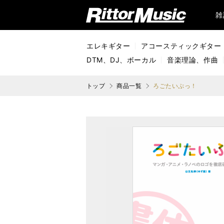
リットーミュージック (Rittor Music)
雑
エレキギター
アコースティックギター
DTM、DJ、ボーカル
音楽理論、作曲
トップ
商品一覧
ろごたいぷっ！