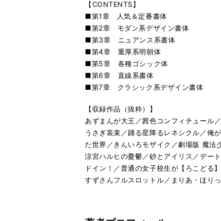
【CONTENTS】
■第1章 人気＆定番書体
■第2章 モダン系デザイン書体
■第3章 ニュアンス系書体
■第4章 重厚系明朝体
■第5章 各種ゴシック体
■第6章 直線系書体
■第7章 クラシック系デザイン書体
【収録作品（抜粋）】
あずまんが大王／茜色コンフィチュール
うさぎ装束／踊る星降るレネシクル／俺が
た世界／きんいろモザイク／劇場版 魔法少女
涼宮ハルヒの憂鬱／砂とアイリス／デート
ドイン！／普通の女子校生が【ろこどる】
すずさんフルスロットル／まりあ・ほりっく