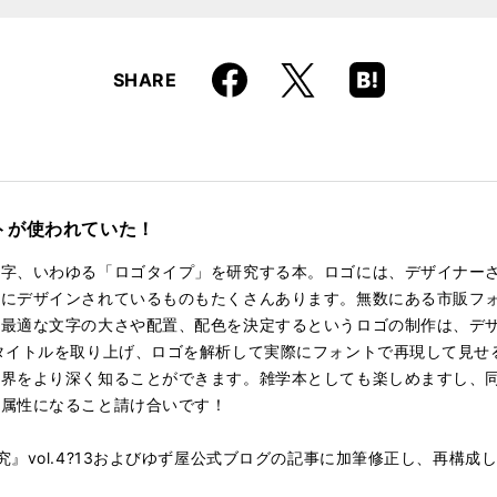
Faceboo
Hatena
X
SHARE
k
Boo
kma
rk
トが使われていた！
文字、いわゆる「ロゴタイプ」を研究する本。ロゴには、デザイナー
スにデザインされているものもたくさんあります。無数にある市販フ
、最適な文字の大さや配置、配色を決定するというロゴの制作は、デ
タイトルを取り上げ、ロゴを解析して実際にフォントで再現して見せ
世界をより深く知ることができます。雑学本としても楽しめますし、
」属性になること請け合いです！
』vol.4?13およびゆず屋公式ブログの記事に加筆修正し、再構成