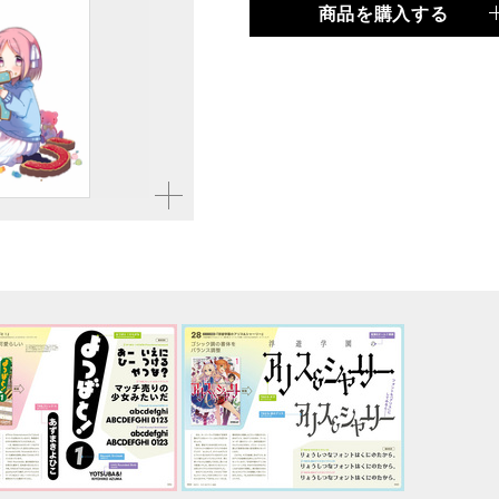
商品を購入する
品種
書籍
仕様
A5判 / 248ページ
ISBN
9784845625598
拡大す
る