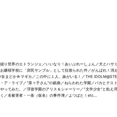
／繰り世界のエトランジェ／いいなり！あいぶれーしょん／犬とハサ
お嬢様学校に「庶民サンプル」として拉致られた件／がんばれ！消える
まどか☆マギカ／この中に１人、妹がいる！／THE IDOLM@STE
・ア・ライブ／"菜々子さん"の戯曲／ねらわれた学園／バカとテス
やってみた。／浮遊学園のアリス＆シャーリー／"文学少女"と飢え
／名被害者・一条（仮名）の事件簿／よつばと！etc...