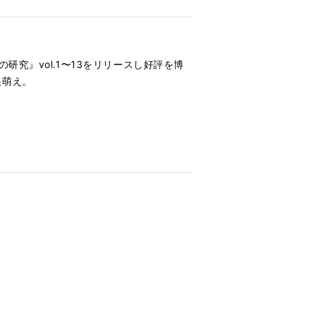
究』vol.1〜13をリリースし好評を博
っ娘萌え。