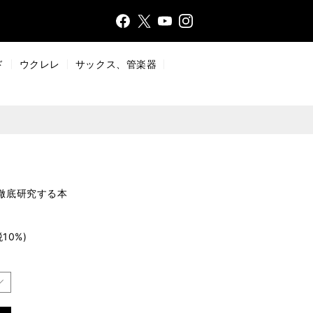
Face
Insta
X
YouT
bo
gr
ub
ok
a
e
ド
ウクレレ
サックス、管楽器
m
徹底研究する本
税10%)