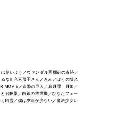
ミは使いよう／ヴァンダル画廊街の奇跡／
な!! 色素薄子さん／きみとぼくの壊れ
R MOVIE／進撃の巨人／真月譚 月姫／
トと召喚獣／白銀の救世機／ひなたフェー
渇く幽霊／僕は友達が少ない／魔法少女い