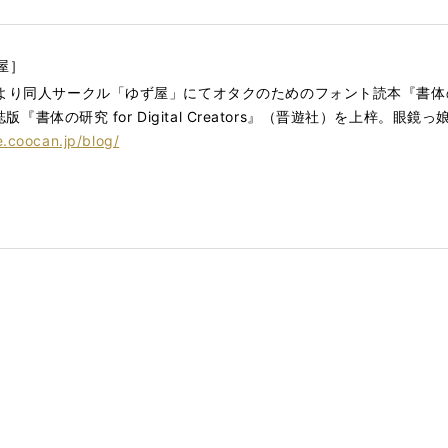
屋］
より同人サークル「ゆず屋」にてオタクのためのフォント読本『書体の研
版『書体の研究 for Digital Creators』（晋遊社）を上梓。眼鏡
e.coocan.jp/blog/