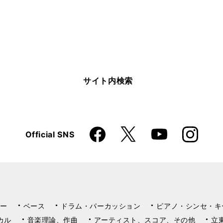
サイト内検索
Faceboo
Instagra
X
Official SNS
YouTube
k
m
ー
ベース
ドラム・パーカッション
ピアノ・シンセ・キ
カル
音楽理論、作曲
アーティスト、スコア、その他
立