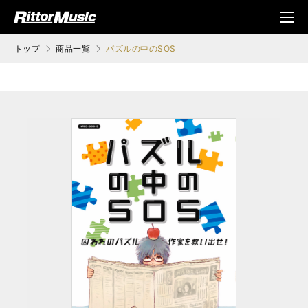
ク (Rittor Musi
メニ
c)
ュ
トップ
商品一覧
パズルの中のSOS