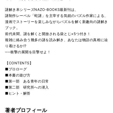
謎解き本シリーズNAZO-BOOKS最新刊は、
謎制作レーベル「蛇謎」を主宰する気鋭のパズル作家による、
漫画でストーリーを楽しみながらパズルを解く新趣向の謎解き
ブック。
前代未聞、謎を解くと開放される袋とじ×5つ付き！
複雑に絡み合う幾多の謎を読み解き、あなたは物語の真相に辿
り着けるか!?
──衝撃の展開を目撃せよ！
【CONTENTS】
■プロローグ
■
本書の遊び方
■
第一部 ある青年の日常
■
第二部 研究所への潜入
■
ヒント・解答
著者プロフィール