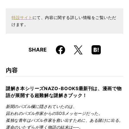
仕様
A5判 / 152ページ / 袋とじ×5つ
ISBN
9784845627950
特設サイト
にて、内容に関する詳しい情報をご覧いただ
けます。
Faceboo
Hatena
X
SHARE
k
Boo
kma
rk
内容
謎解き本シリーズNAZO-BOOKS最新刊は、漫画で物
語が展開する超難解な謎解きブック！
新聞のパズル欄に隠されていたのは、
囚われのパズル作家からのSOSメッセージだった。
孤独な青年はパズル作家を救い出すために、ある賭けに出る。
運命のいたずらが導く物語の結末は──。