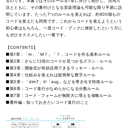
るのです。本書ではそのルールを7章に分けて紹介し、活用方
法とともに、その裏付けとなる音楽理論も可能な限り平易に説
明しています。たった7つのルールを覚えれば、約600個もの
コードを覚えたも同然です。これからコードを覚えようという
初心者はもちろん、一度コード・ブックに挫折したという方に
もぜひオススメしたい一冊です。
【CONTENTS】
■第1章：「m」「M７」「７」コードを作る基本ルール
■第2章：さらに12倍のコードが見つかるズラシ・ルール
■第3章：開放弦が有効活用できるラッキー・ルール
■第4章：仕組みを覚えれば超簡単な数字ルール
■第5章：「dim7」や「aug」などを導き出す特殊ルール
■第6章：コード進行がなめらかになる分数ルール
■第7章：コード・フォームが無限大に増える省略ルール
■番外編：知っておきたいコード進行のこと