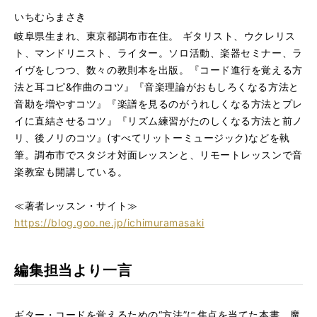
いちむらまさき
岐阜県生まれ、東京都調布市在住。 ギタリスト、ウクレリス
ト、マンドリニスト、ライター。ソロ活動、楽器セミナー、ラ
イヴをしつつ、数々の教則本を出版。『コード進行を覚える方
法と耳コピ&作曲のコツ』『音楽理論がおもしろくなる方法と
音勘を増やすコツ』『楽譜を見るのがうれしくなる方法とプレ
イに直結させるコツ』『リズム練習がたのしくなる方法と前ノ
リ、後ノリのコツ』(すべてリットーミュージック)などを執
筆。調布市でスタジオ対面レッスンと、リモートレッスンで音
楽教室も開講している。
≪著者レッスン・サイト≫
https://blog.goo.ne.jp/ichimuramasaki
編集担当より一言
ギター・コードを覚えるための“方法”に焦点を当てた本書。魔