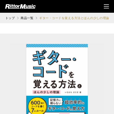
ク (Rittor Musi
メニ
c)
ュ
トップ
商品一覧
ギター・コードを覚える方法とほんの少しの理論