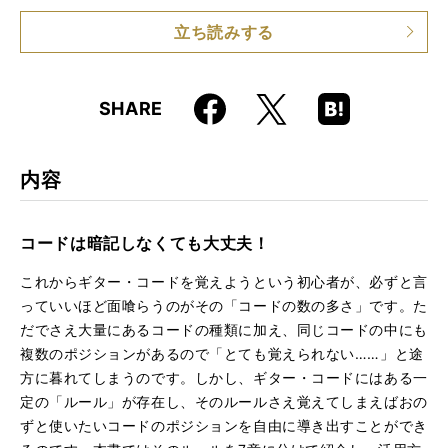
仕様
A5判 / 128ページ
立ち読みする
ISBN
9784845626090
Faceboo
Hatena
X
SHARE
k
Boo
kma
rk
内容
コードは暗記しなくても大丈夫！
これからギター・コードを覚えようという初心者が、必ずと言
っていいほど面喰らうのがその「コードの数の多さ」です。た
だでさえ大量にあるコードの種類に加え、同じコードの中にも
複数のポジションがあるので「とても覚えられない……」と途
方に暮れてしまうのです。しかし、ギター・コードにはある一
定の「ルール」が存在し、そのルールさえ覚えてしまえばおの
ずと使いたいコードのポジションを自由に導き出すことができ