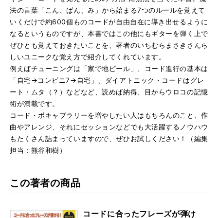
法の言葉「こん、ばん、み」から始まる7つのルールを覚えて
いくだけで約600個ものコードが自由自在に導き出せるように
なるというものですが、本書ではこの他にもギターを弾く上で
ぜひとも覚えておきたいことを、著者のいちむらまさきさんら
しいユニークな覚え方で紹介してくれています。
例えばチューニングは「家で地ビール」、コード進行の基本は
「自宅→コンビニ7→自宅」、ダイアトニック・コードはグレ
ート・ムタ（？）などなど、読めば納得、目からウロコの記憶
術が満載です。
コード・ボキャブラリーを増やしたい人はもちろんのこと、作
曲やアレンジ、それにセッションなどでも大活躍するノウハウ
もたくさん詰まっていますので、ぜひお試しください！（編集
担当：熊谷和樹）
この著者の商品
コードに合ったフレーズが弾け