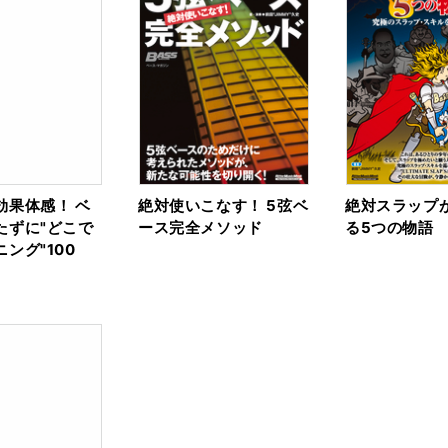
効果体感！ ベ
絶対使いこなす！ 5弦ベ
絶対スラップ
たずに"どこで
ース完全メソッド
る5つの物語
ング"100