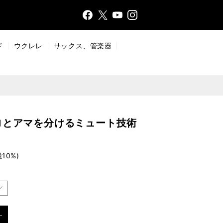
Face
Insta
X
YouT
bo
gr
ub
ok
a
e
ド
ウクレレ
サックス、管楽器
m
ロとアマを分けるミュート技術
税10%)