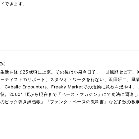
ードできます。
ふみ）
活を経て25歳頃に上京。その後は小泉今日子、一世風靡セピア、X JA
アーティストのサポート、スタジオ・ワークを行ない、沢田研二、鳳
、Cybalic Encounters、Freaky Marketでの活動に意欲
征。2000年頃から現在まで『ベース・マガジン』にて奏法に関連
極のピック弾き練習帳』『ファンク・ベースの教科書』など多数の教