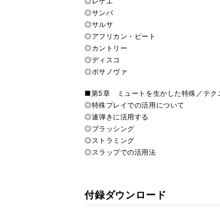
◎レゲエ
◎サンバ
◎サルサ
◎アフリカン・ビート
◎カントリー
◎ディスコ
◎ボサノヴァ
■第5章 ミュートを生かした特殊／テク
◎特殊プレイでの活用について
◎速弾きに活用する
◎ブラッシング
◎ストラミング
◎スラップでの活用法
付録ダウンロード