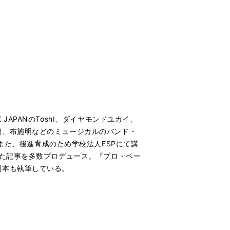
PANのToshI、ダイヤモンドユカイ、
蘭、布施明などのミュージカルのバンド・
を燃やす。また、後進育成のため学校法人ESPにて講
した記事を多数プロデュース。『プロ・ベー
則本も執筆している。