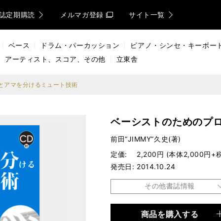
誌定期購読
メルマガ登録
サイト一覧
ベース
ドラム・パーカッション
ピアノ・シンセ・キーボー
アーティスト、スコア、その他
立東舎
とアマを分けるミュート技術
ベーシストのためのプ
前田“JIMMY”久史(著)
定価
2,200円 (本体2,000円+
発売日
2014.10.24
その他書誌情報
商品を購入する
品種
書籍