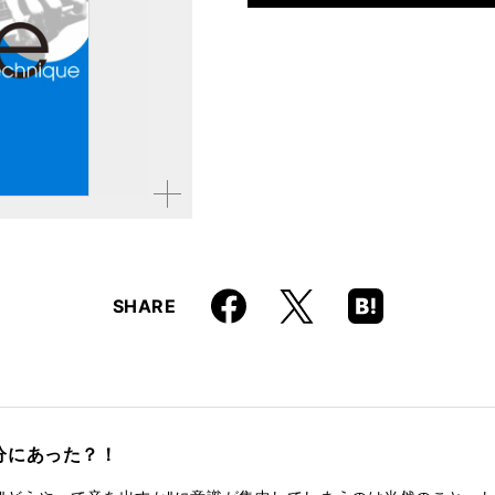
仕様
A5判 / 160ページ / CD
ISBN
9784845625246
拡大す
る
Faceboo
Hatena
X
SHARE
k
Boo
kma
rk
分にあった？！