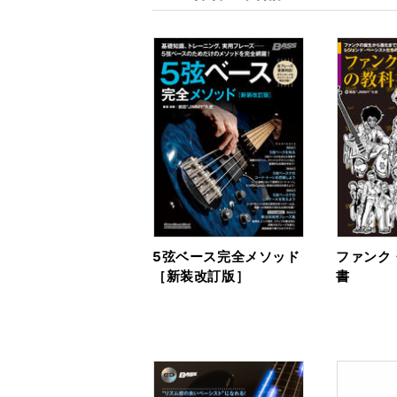
5弦ベース完全メソッド
ファンク
［新装改訂版］
書