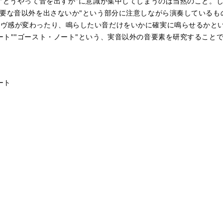
、"どうやって音を出すか"に意識が集中してしまうのは当然のこと。
必要な音以外を出さないか"という部分に注意しながら演奏している
ーヴ感が変わったり、鳴らしたい音だけをいかに確実に鳴らせるかと
ート""ゴースト・ノート"という、実音以外の音要素を研究すること
ート