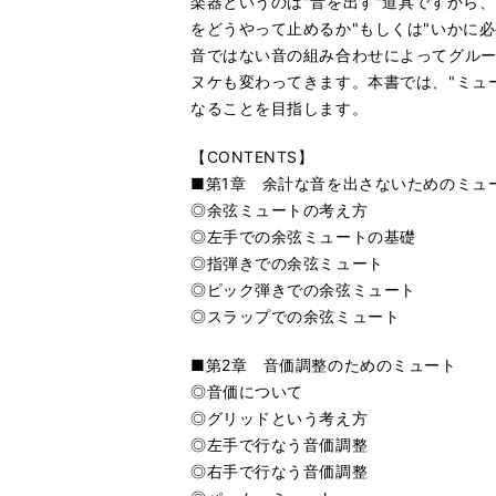
楽器というのは"音を出す"道具ですから
をどうやって止めるか"もしくは"いかに
音ではない音の組み合わせによってグル
ヌケも変わってきます。本書では、"ミュ
なることを目指します。
【CONTENTS】
■第1章 余計な音を出さないためのミュ
◎余弦ミュートの考え方
◎左手での余弦ミュートの基礎
◎指弾きでの余弦ミュート
◎ピック弾きでの余弦ミュート
◎スラップでの余弦ミュート
■第2章 音価調整のためのミュート
◎音価について
◎グリッドという考え方
◎左手で行なう音価調整
◎右手で行なう音価調整