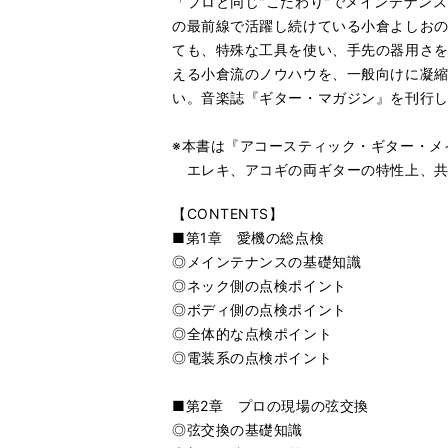
「プロと同じ"こだわり"でメインテナン
の最前線で活躍し続けている小倉よしお
ても、特殊な工具を使い、手先の器用さ
える小倉流のノウハウを、一般向けに凝
い。音楽誌『ギター・マガジン』を刊行し
※本書は『アコースティック・ギター・メ
エレキ、アコギの両ギターの特性上、共
【CONTENTS】
■第1章 愛機の総点検
◎メインテナンスの基礎知識
◎ネック側の点検ポイント
◎ボディ側の点検ポイント
◎全体的な点検ポイント
◎電装系の点検ポイント
■第2章 プロの現場の弦交換
◎弦交換の基礎知識