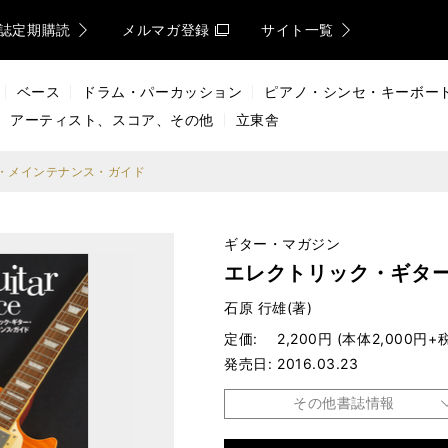
誌定期購読
メルマガ登録
サイト一覧
ベース
ドラム・パーカッション
ピアノ・シンセ・キーボー
アーティスト、スコア、その他
立東舎
・メインテナンス・ガイド
ギター・マガジン
エレクトリック・ギタ
石原 行雄(著)
定価
2,200円 (本体2,000円+
発売日
2016.03.23
その他書誌情報