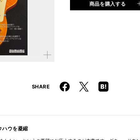
商品を購入する
品種
ムック
仕様
A4変形判 / 128ページ
ISBN
9784845627974
拡大す
る
Faceboo
Hatena
X
SHARE
k
Boo
kma
rk
ウハウを凝縮