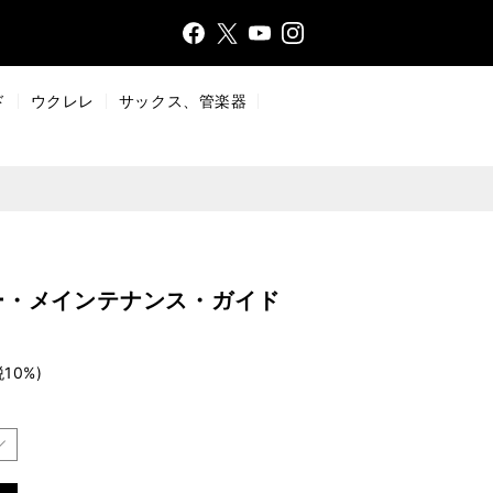
Face
Insta
X
YouT
bo
gr
ub
ok
a
e
ド
ウクレレ
サックス、管楽器
m
ー・メインテナンス・ガイド
税10%)