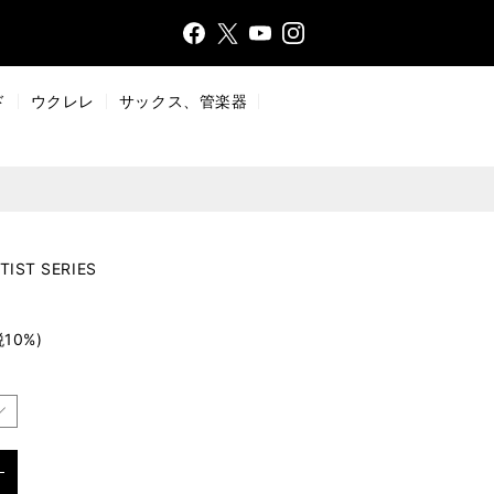
Face
Insta
X
YouT
bo
gr
ub
ok
a
e
ド
ウクレレ
サックス、管楽器
m
TIST SERIES
税10%)