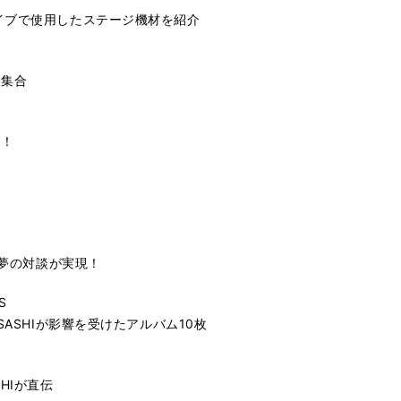
イブで使用したステージ機材を紹介
大集合
開！
た夢の対談が実現！
S
SASHIが影響を受けたアルバム10枚
HIが直伝