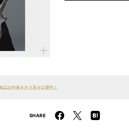
仕様
A4変形判 / 128ページ
ISBN
9784845625314
拡大す
る
ジで、本誌の中身をチラ見せ公開中！
Faceboo
Hatena
X
SHARE
k
Boo
kma