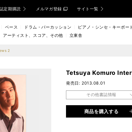
誌定期購読
メルマガ登録
サイト一覧
ベース
ドラム・パーカッション
ピアノ・シンセ・キーボー
アーティスト、スコア、その他
立東舎
iews 2
Tetsuya Komuro Inte
発売日
2013.08.01
その他書誌情報
商品を購入する
品種
電子書籍
仕様
56ページ