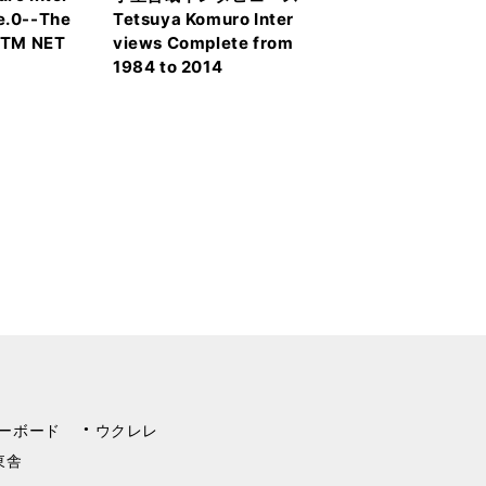
e.0--The
Tetsuya Komuro Inter
f TM NET
views Complete from
1984 to 2014
ーボード
ウクレレ
東舎