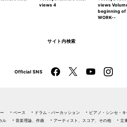
views 4
views Volum
beginning o
WORK--
サイト内検索
Faceboo
Instagra
X
Official SNS
YouTube
k
m
ー
ベース
ドラム・パーカッション
ピアノ・シンセ・キ
カル
音楽理論、作曲
アーティスト、スコア、その他
立