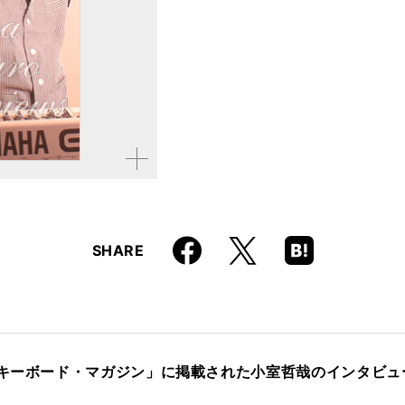
拡大す
る
Faceboo
Hatena
X
SHARE
k
Boo
kma
rk
「キーボード・マガジン」に掲載された小室哲哉のインタビ