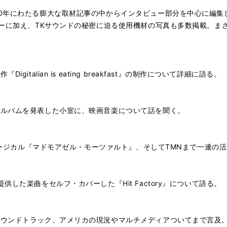
0年にわたる膨大な取材記事の中からインタビュー部分を中心に編集し
ューに加え、TKサウンドの秘密に迫る使用機材の写真も多数掲載。ま
talian is eating breakfast』の制作について詳細に語る。
アルバムを発表した小室に、映画音楽について話を聞く。
ミュージカル『マドモアゼル・モーツァルト』、そしてTMNまで一連の
した楽曲をセルフ・カバーした『Hit Factory』について語る。
サウンドトラック、アメリカの現況やマルチメディアついてまで言及