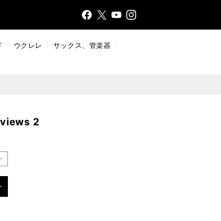
Face
Insta
X
YouT
bo
gr
ub
ok
a
e
ド
ウクレレ
サックス、管楽器
m
rviews 2