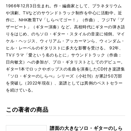
1966年12月3日生まれ。作・編曲家として、プラネタリウム
や演劇、TVなどのサウンドトラック制作を中心に活動中。近
作に、NHK教育TV「しらべてゴー！」（作曲）、フジTV「ブ
ザービート」（ギター演奏）など。高校時代にギターの弾き語
りをはじめ、のちソロ・ギター・スタイルの音楽に傾倒。マイ
ケル・ヘッジス、ウィリアム・アッカーマンら、ウィンダム・
ヒル・レーベルのギタリストに多大な影響を受ける。 92年、
TVドラマ「愛という名のもとに」サウンドトラック（作曲：
日向敏文）への参加が、プロ・ギタリストとしてのデビュー。
ギター1本でロックやポップスの名曲を演奏したCD付き楽譜集
『ソロ・ギターのしらべ』シリーズ（小社刊）が累計50万部
を突破し（2022年現在）、楽譜としては異例のベストセラー
を続けている。
この著者の商品
譜面の大きなソロ・ギターのしら