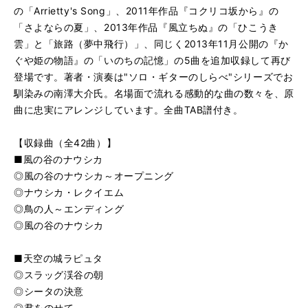
の「Arrietty's Song」、2011年作品『コクリコ坂から』の
「さよならの夏」、2013年作品『風立ちぬ』の「ひこうき
雲」と「旅路（夢中飛行）」、同じく2013年11月公開の『か
ぐや姫の物語』の「いのちの記憶」の5曲を追加収録して再び
登場です。著者・演奏は"ソロ・ギターのしらべ"シリーズでお
馴染みの南澤大介氏。名場面で流れる感動的な曲の数々を、原
曲に忠実にアレンジしています。全曲TAB譜付き。
【収録曲（全42曲）】
■風の谷のナウシカ
◎風の谷のナウシカ～オープニング
◎ナウシカ・レクイエム
◎鳥の人～エンディング
◎風の谷のナウシカ
■天空の城ラピュタ
◎スラッグ渓谷の朝
◎シータの決意
◎君をのせて