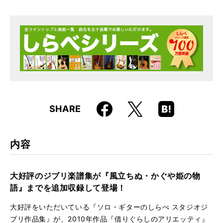
仕様
菊倍判 / 104ページ / CD2枚付き
ISBN
9784845623303
JAN
4958537113990
Faceboo
Hatena
X
SHARE
k
Boo
kma
rk
内容
大好評のジブリ楽譜集が『風立ちぬ・かぐや姫の物
語』までを追加収録して登場！
大好評をいただいている『ソロ・ギターのしらべ スタジオジ
ブリ作品集』が、2010年作品『借りぐらしのアリエッティ』