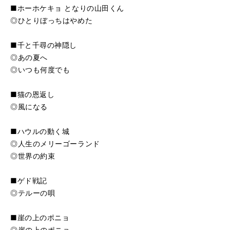
■ホーホケキョ となりの山田くん
◎ひとりぼっちはやめた
■千と千尋の神隠し
◎あの夏へ
◎いつも何度でも
■猫の恩返し
◎風になる
■ハウルの動く城
◎人生のメリーゴーランド
◎世界の約束
■ゲド戦記
◎テルーの唄
■崖の上のポニョ
◎崖の上のポニョ