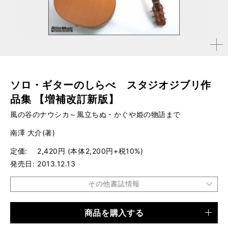
拡大す
る
ソロ・ギターのしらべ スタジオジブリ作
品集 【増補改訂新版】
風の谷のナウシカ～風立ちぬ・かぐや姫の物語まで
南澤 大介(著)
定価
2,420円 (本体2,200円+税10%)
発売日
2013.12.13
その他書誌情報
商品を購入する
品種
楽譜