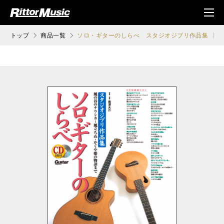
ク (Rittor Musi
メニ
c)
ュ
トップ
商品一覧
ソロ・ギターのしらべ スタジオジブリ作品集 【増