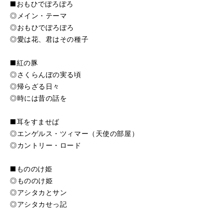
■おもひでぽろぽろ
◎メイン・テーマ
◎おもひでぽろぽろ
◎愛は花、君はその種子
■紅の豚
◎さくらんぼの実る頃
◎帰らざる日々
◎時には昔の話を
■耳をすませば
◎エンゲルス・ツィマー（天使の部屋）
◎カントリー・ロード
■もののけ姫
◎もののけ姫
◎アシタカとサン
◎アシタカせっ記