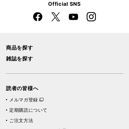
Official SNS
カイマナ・ヒラ（カラオケ）
再
す
る
生
Faceboo
Instagra
X
ハワイの結婚の歌（カラオケ）
YouTube
再
す
k
m
る
生
カ ノホナ ピリ カイ（カラオケ）
再
す
る
生
バリ・バリの浜辺で（カラオケ）
再
す
商品を探す
る
生
ヒイラヴェ（カラオケ）
再
す
雑誌を探す
る
生
アカカの滝（カラオケ）
再
す
る
生
プア・マナ（カラオケ）
再
す
る
生
読者の皆様へ
フキラウ・ソング（カラオケ）
再
す
る
生
メルマガ登録
ハナレイ・ムーン（カラオケ）
再
す
る
生
定期購読について
ヘ・ウィ（カラオケ）
再
す
ご注文方法
る
生
ラハイナ・ルナ（カラオケ）
再
す