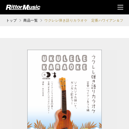
ク (Rittor Musi
メニ
c)
ュ
トップ
商品一覧
ウクレレ弾き語りカラオケ 定番ハワイアン＆フラ