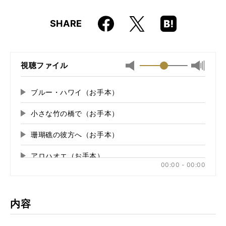
仕様
菊倍判 / 104ページ / CD2枚付き
Faceboo
Hatena
X
SHARE
ISBN
9784845624324
k
Boo
kma
JAN
4958537114089
rk
視聴ファイル
最小
最大音
音
量
量
に
ブルー・ハワイ（お手本）
再
に
切
生
切
り
小さな竹の橋で（お手本）
再
す
り
替
る
生
替
え
珊瑚礁の彼方へ（お手本）
再
す
え
る
る
生
る
アロハオエ（お手本）
再
す
00:00 - 00:00
る
生
お嫁においで（お手本）
再
す
る
生
南国の夜（お手本）
再
す
内容
る
生
タフワフワイ（お手本）
再
す