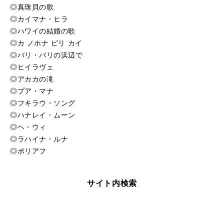
ヘ・ウィ（お手本）
再
す
◎真珠貝の歌
る
生
◎カイマナ・ヒラ
ラハイナ・ルナ（お手本）
再
す
◎ハワイの結婚の歌
る
生
ポリアフ（お手本）
◎カ ノホナ ピリ カイ
再
す
◎バリ・バリの浜辺で
る
生
ブルー・ハワイ（カラオケ）
再
す
◎ヒイラヴェ
る
生
◎アカカの滝
小さな竹の橋で（カラオケ）
再
す
◎プア・マナ
る
生
◎フキラウ・ソング
珊瑚礁の彼方へ（カラオケ）
再
す
◎ハナレイ・ムーン
る
生
アロハオエ（カラオケ）
◎ヘ・ウィ
再
す
◎ラハイナ・ルナ
る
生
お嫁においで（カラオケ）
再
す
◎ポリアフ
る
生
南国の夜（カラオケ）
再
す
る
生
サイト内検索
タフワフワイ（カラオケ）
再
す
る
生
真珠貝の歌（カラオケ）
再
す
る
生