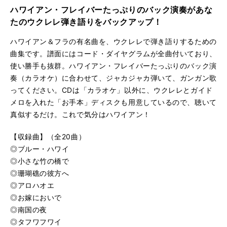
る
生
ハワイアン・フレイバーたっぷりのバック演奏があな
真珠貝の歌（お手本）
再
す
たのウクレレ弾き語りをバックアップ！
る
生
カイマナ・ヒラ（お手本）
再
す
ハワイアン＆フラの有名曲を、ウクレレで弾き語りするための
る
生
曲集です。譜面にはコード・ダイヤグラムが全曲付いており、
ハワイの結婚の歌（お手本）
再
す
使い勝手も抜群。ハワイアン・フレイバーたっぷりのバック演
る
生
奏（カラオケ）に合わせて、ジャカジャカ弾いて、ガンガン歌
カ ノホナ ピリ カイ（お手本）
再
す
ってください。CDは「カラオケ」以外に、ウクレレとガイド
る
生
バリ・バリの浜辺で（お手本）
再
す
メロを入れた「お手本」ディスクも用意しているので、聴いて
る
生
真似するだけ。これで気分はハワイアン！
ヒイラヴェ（お手本）
再
す
る
生
【収録曲】（全20曲）
アカカの滝（お手本）
再
す
◎ブルー・ハワイ
る
生
◎小さな竹の橋で
プア・マナ（お手本）
再
す
◎珊瑚礁の彼方へ
る
生
フキラウ・ソング（お手本）
◎アロハオエ
再
す
◎お嫁においで
る
生
ハナレイ・ムーン（お手本）
再
す
◎南国の夜
る
生
◎タフワフワイ