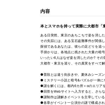
内容
本とスマホを持って実際に大都市「
ある日突然、東京のあちこちで姿を消した
その失踪には、ある宝石盗難事件が関係
探偵であるあなたは、彼らの足どりを追
手掛かりは、各地点に残された大量の暗号
いったい6人はなぜ姿を消したのか? その
大都市・東京を巡り、その真実をすべて解
●普段とは違う街歩きや、夏休みシーズン
●ミステリー小説と暗号&パズルが一体に
●謎を解くには、都内6カ所＋αのエリア
●回答をWebサイトへ入力すると、さらな
●謎制作は謎解きイベントを主宰している
●各章がイベント一公演分の謎で構成され