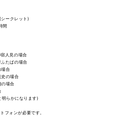
?(シークレット)
時間
神宿人見の場合
野ふたばの場合
の場合
克史の場合
朗の場合
合
けると明らかになります)
ートフォンが必要です。