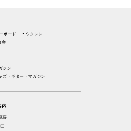
ーボード
ウクレレ
東舎
ガジン
ャズ・ギター・マガジン
案内
概要