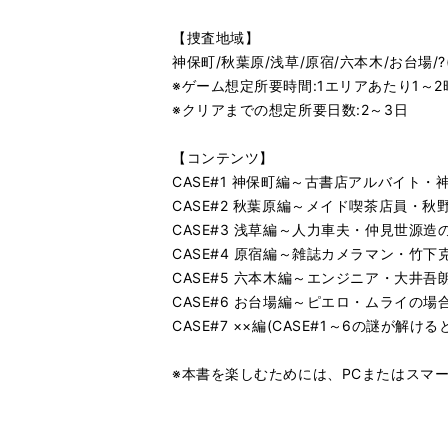
【捜査地域】
神保町/秋葉原/浅草/原宿/六本木/お台場/
※ゲーム想定所要時間:1エリアあたり1～2
※クリアまでの想定所要日数:2～3日
【コンテンツ】
CASE#1 神保町編～古書店アルバイト・
CASE#2 秋葉原編～メイド喫茶店員・秋
CASE#3 浅草編～人力車夫・仲見世源造
CASE#4 原宿編～雑誌カメラマン・竹下
CASE#5 六本木編～エンジニア・大井吾
CASE#6 お台場編～ピエロ・ムライの場
CASE#7 ××編(CASE#1～6の謎が解
※本書を楽しむためには、PCまたはスマ