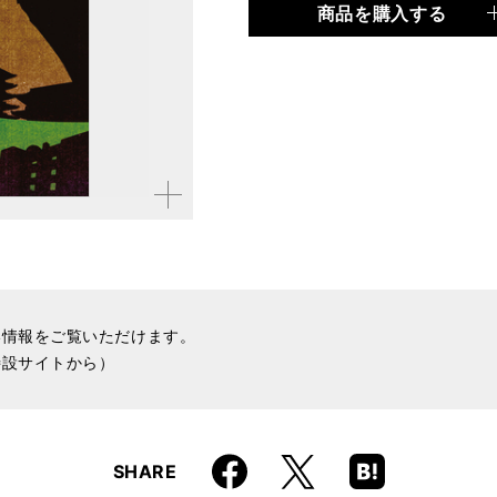
商品を購入する
品種
書籍
仕様
A5判 / 128ページ
ISBN
9784845624386
拡大す
る
い情報をご覧いただけます。
特設サイトから）
Faceboo
Hatena
X
SHARE
k
Boo