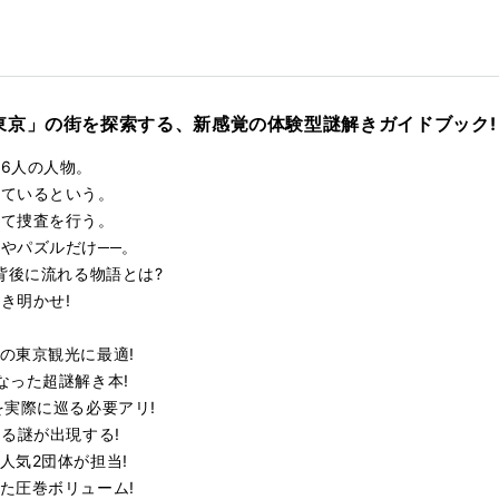
kma
rk
東京」の街を探索する、新感覚の体験型謎解きガイドブック!
6人の人物。
しているという。
って捜査を行う。
やパズルだけ──。
背後に流れる物語とは?
き明かせ!
の東京観光に最適!
なった超謎解き本!
を実際に巡る必要アリ!
る謎が出現する!
人気2団体が担当!
た圧巻ボリューム!