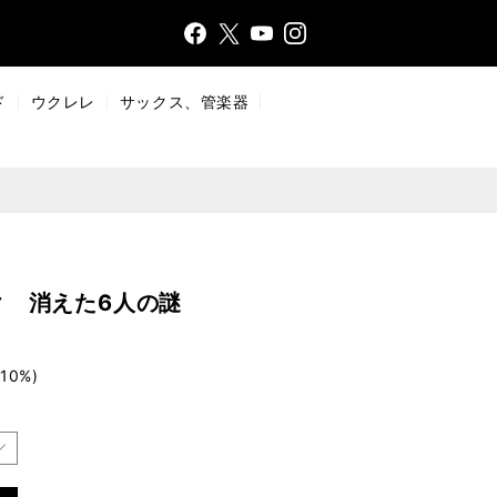
Face
Insta
X
YouT
bo
gr
ub
ok
a
e
ド
ウクレレ
サックス、管楽器
m
ク 消えた6人の謎
10%)