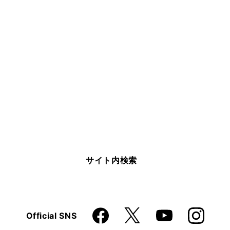
サイト内検索
Faceboo
Instagra
X
Official SNS
YouTube
k
m