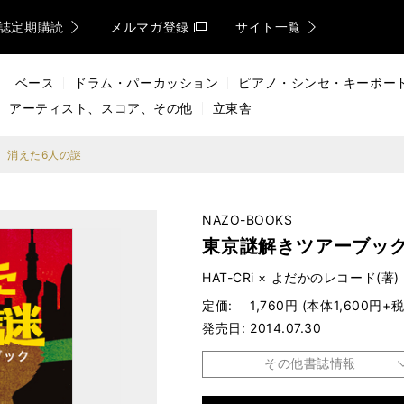
誌定期購読
メルマガ登録
サイト一覧
ベース
ドラム・パーカッション
ピアノ・シンセ・キーボー
アーティスト、スコア、その他
立東舎
 消えた6人の謎
NAZO-BOOKS
東京謎解きツアーブッ
HAT-CRi × よだかのレコード(著)
定価
1,760円 (本体1,600円+税
発売日
2014.07.30
その他書誌情報