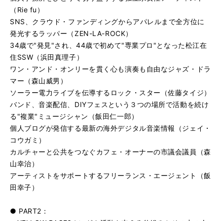
（Rie fu）
SNS、クラウド・ファンディングからアパレルまで全方位に
発光するラッパー（ZEN-LA-ROCK）
34歳で"発見"され、44歳で初めて"専業プロ"となった松江在
住SSW（浜田真理子）
ワン・アンド・オンリーを貫く心も演奏も自由なジャズ・ドラ
マー（森山威男）
ソーラー電力ライブを伝導するロック・スター（佐藤タイジ）
バンド、音楽配信、DIYフェスという３つの場所で活動を続け
る"複業"ミュージシャン（飯田仁一郎）
個人ブログが発信する最新の海外デジタル音楽情報（ジェイ・
コウガミ）
カルチャーと公共をつなぐカフェ・オーナーの市議会議員（森
山幸治）
アーティストをサポートするフリーランス・エージェント（飯
田幸子）
● PART2：