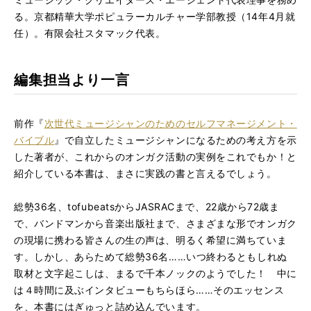
る。京都精華大学ポピュラーカルチャー学部教授（14年4月就
任）。有限会社スタマック代表。
編集担当より一言
前作『
次世代ミュージシャンのためのセルフマネージメント・
バイブル
』で自立したミュージシャンになるための考え方を示
した著者が、これからのオンガク活動の実例をこれでもか！と
紹介している本書は、まさに実践の書と言えるでしょう。
総勢36名、tofubeatsからJASRACまで、22歳から72歳ま
で、バンドマンから音楽出版社まで、さまざまな形でオンガク
の現場に携わる皆さんの生の声は、明るく希望に満ちていま
す。しかし、あらためて総勢36名……いつ終わるともしれぬ
取材と文字起こしは、まるで千本ノックのようでした！ 中に
は４時間に及ぶインタビューもちらほら……そのエッセンス
を、本書にはぎゅっと詰め込んでいます。