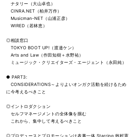
ナタリー（大山卓也）
CINRA.NET（柏井万作）
Musicman-NET（山浦正彦）
WIRED（若林恵）
◎相談窓口
TOKYO BOOT UP!（渡邉ケン）
Arts and Law（作田知樹＋水野祐）
ミュージック・クリエイターズ・エージェント（永田純）
● PART3:
CONSIDERATIONS～よりよいオンガク活動を続けるため
に今考えるべきこと
◎イントロダクション
セルフマネージメントの全体像を掴む
これから、集中して考えるべきこと
◎プロデュースとプロモーションは表裏一体 Starring 牧村憲