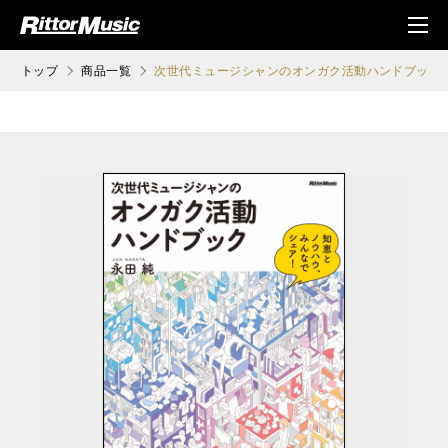
ク (Rittor Musi
メニ
c)
ュ
トップ
商品一覧
次世代ミュージシャンのオンガク活動ハンドブック