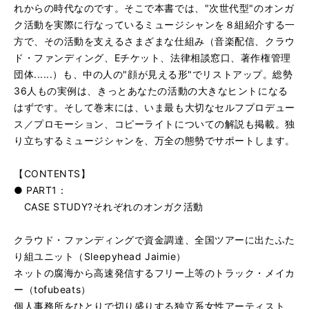
れからの時代なのです。そこで本書では、"次世代型"のオンガ
ク活動を実際に行なっているミュージシャンを８組紹介する一
方で、その活動を支えるさまざまな仕組み（音楽配信、クラウ
ド・ファンディング、Eチケット、法律相談窓口、著作権管理
団体......）も、中の人の"顔が見える形"でリストアップ。総勢
36人もの実例は、きっとあなたの活動の大きなヒントになる
はずです。そして巻末には、いま最も大切なセルフプロデュー
ス／プロモーション、コピーライトについての解説も掲載。独
り立ちするミュージシャンを、万全の態勢でサポートします。
【CONTENTS】
● PART1：
CASE STUDY?それぞれのオンガク活動
クラウド・ファンディングで資金調達、全国ツアーに出たふた
り組ユニット（Sleepyhead Jaimie）
ネットの腐海から高速発信するフリー上等のトラック・メイカ
ー（tofubeats）
個人事務所をひとりで切り盛りする独立系女性アーティスト