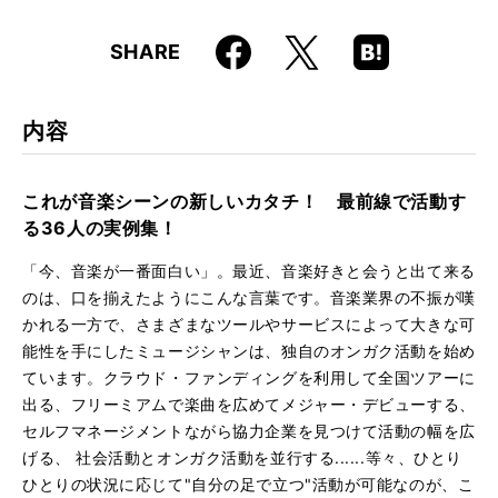
仕様
A5判 / 192ページ
Faceboo
Hatena
X
SHARE
ISBN
9784845623358
k
Boo
kma
rk
内容
これが音楽シーンの新しいカタチ！ 最前線で活動す
る36人の実例集！
「今、音楽が一番面白い」。最近、音楽好きと会うと出て来る
のは、口を揃えたようにこんな言葉です。音楽業界の不振が嘆
かれる一方で、さまざまなツールやサービスによって大きな可
能性を手にしたミュージシャンは、独自のオンガク活動を始め
ています。クラウド・ファンディングを利用して全国ツアーに
出る、フリーミアムで楽曲を広めてメジャー・デビューする、
セルフマネージメントながら協力企業を見つけて活動の幅を広
げる、 社会活動とオンガク活動を並行する......等々、ひとり
ひとりの状況に応じて"自分の足で立つ"活動が可能なのが、こ