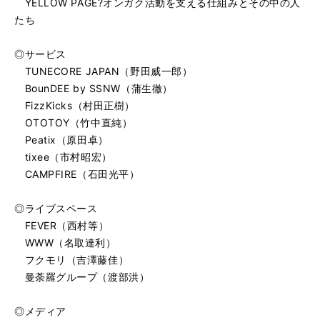
YELLOW PAGE?オンガク活動を支える仕組みとその中の人
たち
◎サービス
TUNECORE JAPAN（野田威一郎）
BounDEE by SSNW（蒲生徹）
FizzKicks（村田正樹）
OTOTOY（竹中直純）
Peatix（原田卓）
tixee（市村昭宏）
CAMPFIRE（石田光平）
◎ライブスペース
FEVER（西村等）
WWW（名取達利）
フクモリ（吉澤藤佳）
曼荼羅グループ（渡部洪）
◎メディア