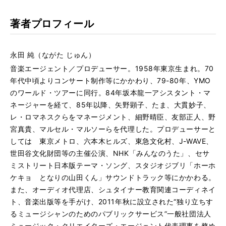
著者プロフィール
永田 純（ながた じゅん）
音楽エージェント／プロデューサー。1958年東京生まれ。70
年代中頃よりコンサート制作等にかかわり、79-80年、YMO
のワールド・ツアーに同行。84年坂本龍一アシスタント・マ
ネージャーを経て、85年以降、矢野顕子、たま、大貫妙子、
レ・ロマネスクらをマネージメント、細野晴臣、友部正人、野
宮真貴、マルセル・マルソーらを代理した。プロデューサーと
しては 東京メトロ、六本木ヒルズ、東急文化村、J-WAVE、
世田谷文化財団等の主催公演、NHK「みんなのうた」、セサ
ミストリート日本版テーマ・ソング、スタジオジブリ「ホーホ
ケキョ となりの山田くん」サウンドトラック等にかかわる。
また、オーディオ代理店、シュタイナー教育関連コーディネイ
ト、音楽出版等を手がけ、2011年秋に設立された“独り立ちす
るミュージシャンのためのパブリックサービス”一般社団法人
ミュージック・クリエイターズ・エージェント代表理事を務め