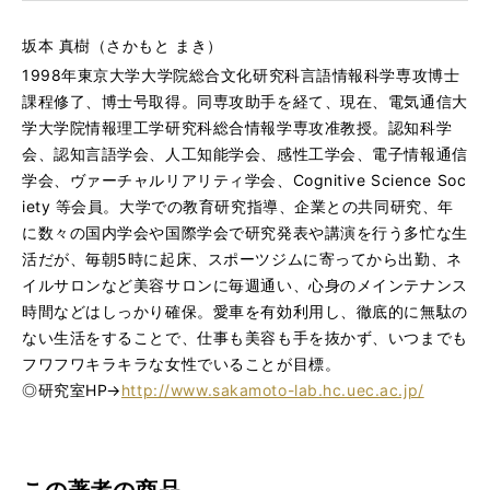
坂本 真樹（さかもと まき）
1998年東京大学大学院総合文化研究科言語情報科学専攻博士
課程修了、博士号取得。同専攻助手を経て、現在、電気通信大
学大学院情報理工学研究科総合情報学専攻准教授。認知科学
会、認知言語学会、人工知能学会、感性工学会、電子情報通信
学会、ヴァーチャルリアリティ学会、Cognitive Science Soc
iety 等会員。大学での教育研究指導、企業との共同研究、年
に数々の国内学会や国際学会で研究発表や講演を行う多忙な生
活だが、毎朝5時に起床、スポーツジムに寄ってから出勤、ネ
イルサロンなど美容サロンに毎週通い、心身のメインテナンス
時間などはしっかり確保。愛車を有効利用し、徹底的に無駄の
ない生活をすることで、仕事も美容も手を抜かず、いつまでも
フワフワキラキラな女性でいることが目標。
◎研究室HP→
http://www.sakamoto-lab.hc.uec.ac.jp/