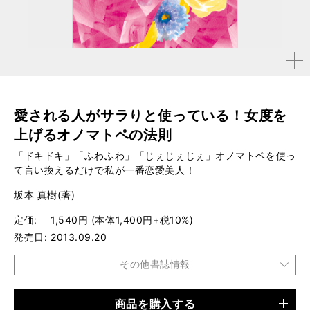
拡大す
る
愛される人がサラりと使っている！女度を
上げるオノマトペの法則
「ドキドキ」「ふわふわ」「じぇじぇじぇ」オノマトペを使っ
て言い換えるだけで私が一番恋愛美人！
坂本 真樹(著)
定価
1,540円 (本体1,400円+税10%)
発売日
2013.09.20
その他書誌情報
商品を購入する
品種
書籍