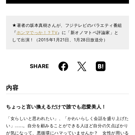
仕様
四六判 / 192ページ
ISBN
9784845623020
★著者の坂本真樹さんが、フジテレビのバラエティ番組
『
ホンマでっか！？TV
』に「新オノマトペ評論家」と
して出演！（2015年1月21日、1月28日放送分）
Faceboo
Hatena
X
SHARE
k
Boo
kma
rk
内容
ちょっと言い換えるだけで誰でも恋愛美人！
「女らしいと思われたい」、「かわいらしく会話を盛り上げた
い」......。自分を顧みることができる人ほど自分の欠点ばかり
が気になって、悪循環にハマっていませんか？ 女性が用いる