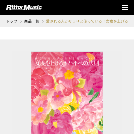
ク (Rittor Musi
メニ
c)
ュ
トップ
商品一覧
愛される人がサラりと使っている！女度を上げるオ