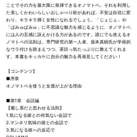
ことでその力を最大限に発揮できるオノマトペ。それを利用し
た美しくかわいらしいおしゃべり術があれば、不安は自信に変
わり、キラキラ輝く女性になれるでしょう。「じぇじぇ」や
「ぱみゅぱみゅ」に不思議な魅力を感じるように、オノマトペ
には人の五感に訴えかける力があるのです。誰にでも使えるオ
ノマトペの法則は、専門研究の第一人者、坂本真樹氏が学術的
なウラ付けを踏まえつつ、茶目っ気たっぷりに教えてくれま
す。本書をキッカケに自分の魅力を再発見してください！
【コンテンツ】
■序章
オノマトペを使うと女度が上がる理由
■第1章 会話編
【癒し系だと思わせる法則】
1.気になる彼との何気ない会話で
2.マンネリ気味の彼との会話で
3.気になる彼への反応で