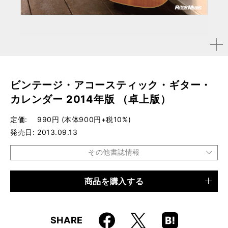
拡大す
る
ビンテージ・アコースティック・ギター・
カレンダー 2014年版 （卓上版）
定価
990円 (本体900円+税10%)
発売日
2013.09.13
その他書誌情報
商品を購入する
品種
カレンダー
仕様
特殊判型 / 24ページ / 左右175×天地126mm
Faceboo
Hatena
X
SHARE
ISBN
9784845622726