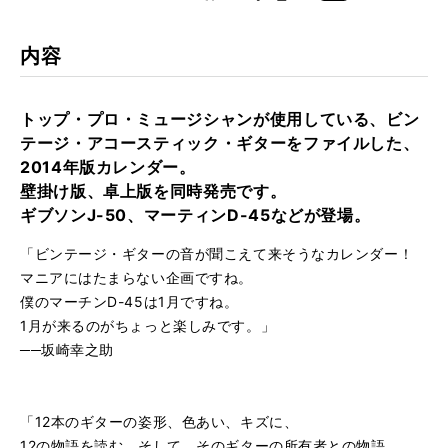
k
Boo
kma
JAN
4958537113914
rk
内容
トップ・プロ・ミュージシャンが使用している、ビン
テージ・アコースティック・ギターをファイルした、
2014年版カレンダー。
壁掛け版、卓上版を同時発売です。
ギブソンJ-50、マーティンD-45などが登場。
「ビンテージ・ギターの音が聞こえて来そうなカレンダー！
マニアにはたまらない企画ですね。
僕のマーチンD-45は1月ですね。
1月が来るのがちょっと楽しみです。」
──坂崎幸之助
「12本のギターの姿形、色あい、キズに、
12の物語を読む。そして、そのギターの所有者との物語