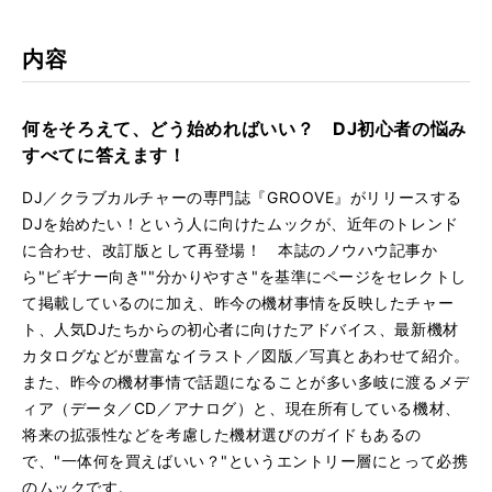
kma
rk
内容
何をそろえて、どう始めればいい？ DJ初心者の悩み
すべてに答えます！
DJ／クラブカルチャーの専門誌『GROOVE』がリリースする
DJを始めたい！という人に向けたムックが、近年のトレンド
に合わせ、改訂版として再登場！ 本誌のノウハウ記事か
ら"ビギナー向き""分かりやすさ"を基準にページをセレクトし
て掲載しているのに加え、昨今の機材事情を反映したチャー
ト、人気DJたちからの初心者に向けたアドバイス、最新機材
カタログなどが豊富なイラスト／図版／写真とあわせて紹介。
また、昨今の機材事情で話題になることが多い多岐に渡るメデ
ィア（データ／CD／アナログ）と、現在所有している機材、
将来の拡張性などを考慮した機材選びのガイドもあるの
で、"一体何を買えばいい？"というエントリー層にとって必携
のムックです。