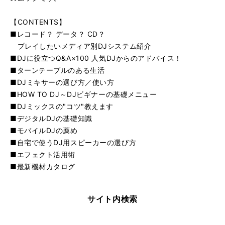
【CONTENTS】
■レコード？ データ？ CD？
プレイしたいメディア別DJシステム紹介
■DJに役立つQ&A×100 人気DJからのアドバイス！
■ターンテーブルのある生活
■DJミキサーの選び方／使い方
■HOW TO DJ～DJビギナーの基礎メニュー
■DJミックスの"コツ"教えます
■デジタルDJの基礎知識
■モバイルDJの薦め
■自宅で使うDJ用スピーカーの選び方
■エフェクト活用術
■最新機材カタログ
サイト内検索