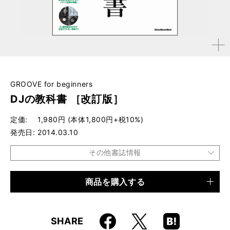
拡大す
る
GROOVE for beginners
DJの教科書 ［改訂版］
定価
1,980円 (本体1,800円+税10%)
発売日
2014.03.10
その他書誌情報
商品を購入する
品種
ムック
仕様
A4判 / 144ページ
Faceboo
Hatena
X
SHARE
ISBN
9784845623778
k
Boo