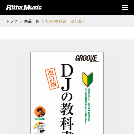
ク (Rittor Musi
メニ
c)
ュ
トップ
商品一覧
DJの教科書 ［改訂版］