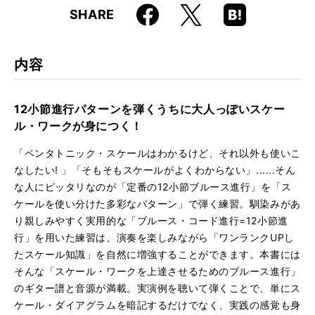
Faceboo
Hatena
X
SHARE
ISBN
9784845624713
k
Boo
kma
rk
内容
12小節進行パターンを弾くうちに大人っぽいスケー
ル・ワークが身につく！
「ペンタトニック・スケールはわかるけど、それ以外も使いこ
なしたい! 」「そもそもスケールがよくわからない」......そん
な人にピッタリなのが「定番の12小節ブルース進行」を「ス
ケールを使い分けた多彩なパターン」で弾く練習。馴染みがあ
り親しみやすく実用的な「ブルース・コード進行=12小節進
行」を用いた練習は、演奏を楽しみながら「ワンランクUPし
たスケール知識」を自然に増強することができます。本書には
そんな「スケール・ワークを上達させるためのブルース進行」
のギター譜と音源が満載。実演例を聴いて弾くことで、単にス
ケール・ダイアグラムを暗記するだけでなく、実践の感覚も身