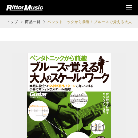
ク (Rittor Musi
メニ
c)
ュ
トップ
商品一覧
ペンタトニックから前進！ブルースで覚える大人の