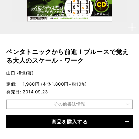
拡大す
る
ペンタトニックから前進！ブルースで覚え
る大人のスケール・ワーク
山口 和也(著)
定価
1,980円 (本体1,800円+税10%)
発売日
2014.09.23
その他書誌情報
商品を購入する
品種
ムック
仕様
B5変形判 / 160ページ / CD付き