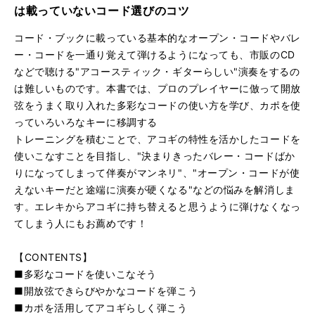
は載っていないコード選びのコツ
コード・ブックに載っている基本的なオープン・コードやバレ
ー・コードを一通り覚えて弾けるようになっても、市販のCD
などで聴ける"アコースティック・ギターらしい"演奏をするの
は難しいものです。本書では、プロのプレイヤーに倣って開放
弦をうまく取り入れた多彩なコードの使い方を学び、カポを使
っていろいろなキーに移調する
トレーニングを積むことで、アコギの特性を活かしたコードを
使いこなすことを目指し、"決まりきったバレー・コードばか
りになってしまって伴奏がマンネリ"、"オープン・コードが使
えないキーだと途端に演奏が硬くなる"などの悩みを解消しま
す。エレキからアコギに持ち替えると思うように弾けなくなっ
てしまう人にもお薦めです！
【CONTENTS】
■多彩なコードを使いこなそう
■開放弦できらびやかなコードを弾こう
■カポを活用してアコギらしく弾こう