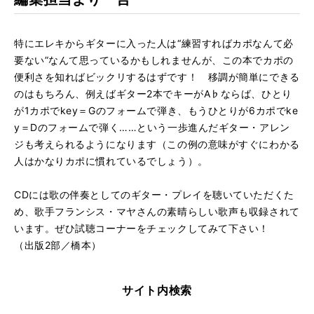
特にエレキからギターに入った人は“練習すればカポなんて必
要ない”なんて思っているかもしれませんが、この本でカポの
便利さを知ればビックリするはずです！ 移調が簡単にできる
のはもちろん、例えばギター2本でキーがA♭ならば、ひとり
が1カポでkey＝Gのフォームで弾き、もうひとりが6カポでke
y＝Dのフォームで弾く……という一歩進んだギター・アレン
ジも考えられるようになります（この例の意味がすぐにわかる
人はかなりカポに慣れているでしょう）。
CDには歌の伴奏としてのギター・プレイを聴いていただくた
め、歌手フランシス・マヤさんの素晴らしい歌声も収録されて
います。ぜひ試聴コーナーをチェックしてみて下さい！
（出版2部／橋本）
サイト内検索