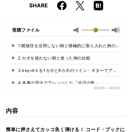
Faceboo
Hatena
X
SHARE
k
Boo
ISBN
9784845623006
kma
rk
視聴ファイル
最小
最大音
音
量
量
に
1.開放弦を活用しない例と積極的に取り入れた例の比較
再
に
切
生
切
り
2.カポを使わない例と使った例の比較
再
す
り
替
る
生
替
え
3.key=A♭を1カポと6カポのツイン・ギターでアレンジ
再
す
え
る
る
生
る
4.本書の手法でアレンジした「浜辺の歌」
再
す
00:00 - 00:00
る
生
5.本書の手法でアレンジした「The Water Is Wide」
再
す
る
生
す
内容
る
簡単に押さえてカッコ良く弾ける！ コード・ブックに