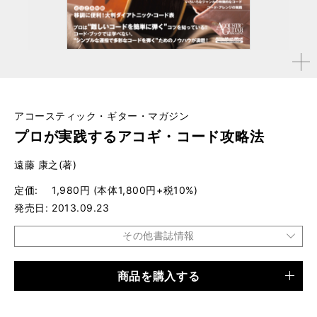
拡大す
る
アコースティック・ギター・マガジン
プロが実践するアコギ・コード攻略法
遠藤 康之(著)
定価
1,980円 (本体1,800円+税10%)
発売日
2013.09.23
その他書誌情報
商品を購入する
品種
ムック
仕様
A4変形判 / 112ページ / CD、大判ダイアトニック・コー
ド表付き