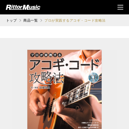
ク (Rittor Musi
メニ
c)
ュ
トップ
商品一覧
プロが実践するアコギ・コード攻略法