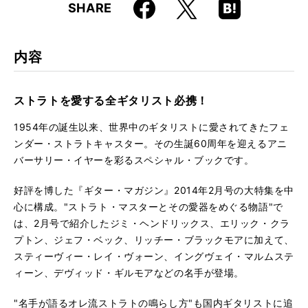
Faceboo
Hatena
X
SHARE
k
Boo
kma
rk
内容
ストラトを愛する全ギタリスト必携！
1954年の誕生以来、世界中のギタリストに愛されてきたフェ
ンダー・ストラトキャスター。その生誕60周年を迎えるアニ
バーサリー・イヤーを彩るスペシャル・ブックです。
好評を博した『ギター・マガジン』2014年2月号の大特集を中
心に構成。"ストラト・マスターとその愛器をめぐる物語"で
は、2月号で紹介したジミ・ヘンドリックス、エリック・クラ
プトン、ジェフ・ベック、リッチー・ブラックモアに加えて、
スティーヴィー・レイ・ヴォーン、イングヴェイ・マルムステ
ィーン、デヴィッド・ギルモアなどの名手が登場。
"名手が語るオレ流ストラトの鳴らし方"も国内ギタリストに追