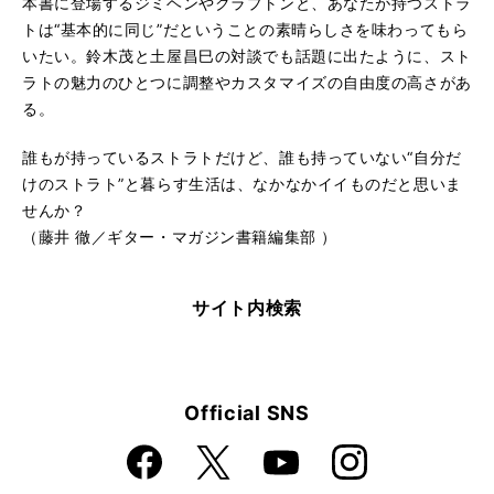
本書に登場するジミヘンやクラプトンと、あなたが持つストラ
トは“基本的に同じ”だということの素晴らしさを味わってもら
いたい。鈴木茂と土屋昌巳の対談でも話題に出たように、スト
ラトの魅力のひとつに調整やカスタマイズの自由度の高さがあ
る。
誰もが持っているストラトだけど、誰も持っていない“自分だ
けのストラト”と暮らす生活は、なかなかイイものだと思いま
せんか？
（藤井 徹／ギター・マガジン書籍編集部 ）
サイト内検索
Official SNS
Faceboo
Instagra
X
YouTube
k
m