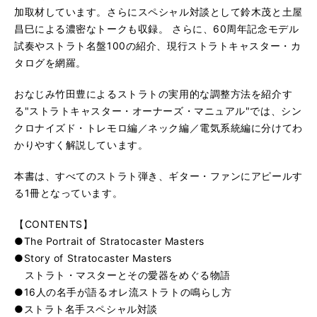
加取材しています。さらにスペシャル対談として鈴木茂と土屋
昌巳による濃密なトークも収録。 さらに、60周年記念モデル
試奏やストラト名盤100の紹介、現行ストラトキャスター・カ
タログを網羅。
おなじみ竹田豊によるストラトの実用的な調整方法を紹介す
る"ストラトキャスター・オーナーズ・マニュアル"では、シン
クロナイズド・トレモロ編／ネック編／電気系統編に分けてわ
かりやすく解説しています。
本書は、すべてのストラト弾き、ギター・ファンにアピールす
る1冊となっています。
【CONTENTS】
●The Portrait of Stratocaster Masters
●Story of Stratocaster Masters
ストラト・マスターとその愛器をめぐる物語
●16人の名手が語るオレ流ストラトの鳴らし方
●ストラト名手スペシャル対談