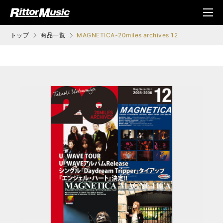
ク (Rittor Musi
メニ
c)
ュ
トップ
商品一覧
MAGNETICA-20miles archives 12