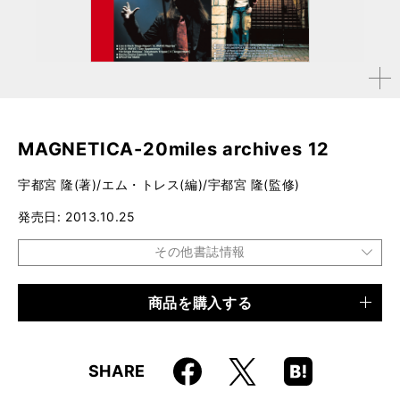
拡大す
る
MAGNETICA-20miles archives 12
宇都宮 隆(著)/エム・トレス(編)/宇都宮 隆(監修)
発売日
2013.10.25
その他書誌情報
商品を購入する
品種
電子書籍
仕様
156ページ
Faceboo
Hatena
X
SHARE
k
Boo