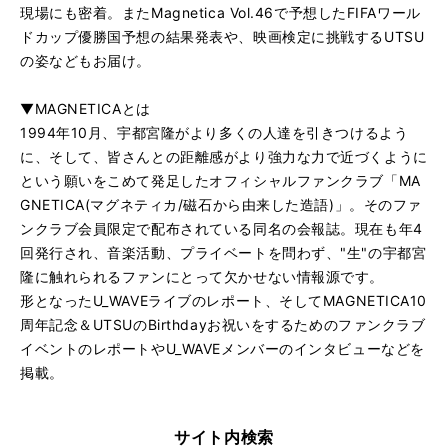
現場にも密着。またMagnetica Vol.46で予想したFIFAワール
ドカップ優勝国予想の結果発表や、映画検定に挑戦するUTSU
の姿などもお届け。
▼MAGNETICAとは
1994年10月、宇都宮隆がより多くの人達を引きつけるよう
に、そして、皆さんとの距離感がより強力な力で近づくように
という願いをこめて発足したオフィシャルファンクラブ「MA
GNETICA(マグネティカ/磁石から由来した造語)」。そのファ
ンクラブ会員限定で配布されている同名の会報誌。現在も年4
回発行され、音楽活動、プライベートを問わず、"生"の宇都宮
隆に触れられるファンにとって欠かせない情報源です。
形となったU_WAVEライブのレポート、そしてMAGNETICA10
周年記念＆UTSUのBirthdayお祝いをするためのファンクラブ
イベントのレポートやU_WAVEメンバーのインタビューなどを
掲載。
サイト内検索