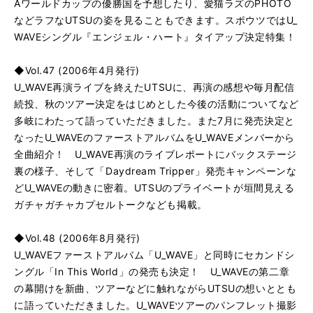
Aワールドカップの優勝国を予想したり、愛猫ラズのPHOTO
などラフなUTSUの姿を見ることもできます。スポウツではU_
WAVEシングル『エンジェル・ハート』タイアップ決定特集！
◆Vol.47 (2006年4月発行)
U_WAVE再演ライブを終えたUTSUに、再演の感想や毎月配信
続投、秋のツアー決定をはじめとした今後の活動についてなど
多岐にわたって語っていただきました。また7月に発売決定と
なったU_WAVEのファーストアルバムをU_WAVEメンバーから
全曲紹介！ U_WAVE再演のライブレポートにバックステージ
裏の様子、そして「Daydream Tripper」発売キャンペーンな
どU_WAVEの動きに密着。UTSUのプライベートが垣間見える
ガチャガチャカプセルトークなども掲載。
◆Vol.48 (2006年8月発行)
U_WAVEファーストアルバム「U_WAVE」と同時にセカンドシ
ングル「In This World」の発売も決定！ U_WAVEの第二章
の幕開けを新曲、ツアーなどに触れながらUTSUの想いととも
に語っていただきました。U_WAVEツアーのパンフレット撮影