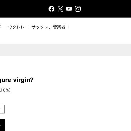
Face
Insta
X
YouT
bo
gr
ub
ok
a
e
ド
ウクレレ
サックス、管楽器
m
re virgin?
10%)