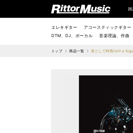
リットーミュージック (Rittor Music)
雑
エレキギター
アコースティックギター
DTM、DJ、ボーカル
音楽理論、作曲
トップ
商品一覧
凛として時雨/still a Sigur