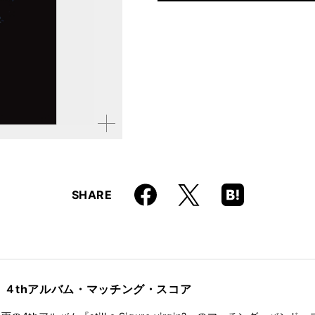
仕様
B5判 / 182ページ
ISBN
9784845622238
JAN
4958537113778
拡大す
る
Faceboo
Hatena
X
SHARE
k
Boo
kma
rk
、４thアルバム・マッチング・スコア