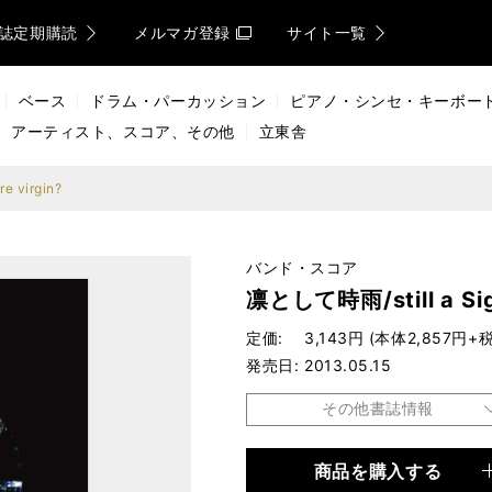
誌定期購読
メルマガ登録
サイト一覧
ベース
ドラム・パーカッション
ピアノ・シンセ・キーボー
アーティスト、スコア、その他
立東舎
e virgin?
バンド・スコア
凛として時雨/still a Sigu
定価
3,143円 (本体2,857円+税
発売日
2013.05.15
その他書誌情報
商品を購入する
品種
楽譜