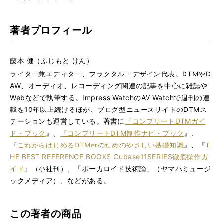
著者プロフィール
藤本 健（ふじもと けん）
ライター兼エディター、フラクタル・デザイン代表。DTMやD
AW、オーディオ、レコーディング関連の記事を中心に雑誌や
Webなどで執筆する。Impress WatchのAV Watchで週刊の連
載を10年以上続けるほか、ブログ型ニュースサイトのDTMス
テーションも運営している。著書に
『コンプリートDTMガイ
ド・ブック
』、
『コンプリートDTM制作ナビ・ブック
』、
『
これからはじめるDTMerのためのやさしい基礎知識
』、『
T
HE BEST REFERENCE BOOKS Cubase11SERIES徹底操作ガ
イド
』（小社刊）、「ボーカロイド技術論」（ヤマハミュージ
ックメディア）、などがある。
この著者の商品