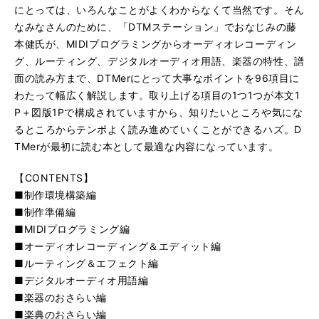
にとっては、いろんなことがよくわからなくて当然です。そん
なみなさんのために、「DTMステーション」でおなじみの藤
本健氏が、MIDIプログラミングからオーディオレコーディン
グ、ルーティング、デジタルオーディオ用語、楽器の特性、譜
面の読み方まで、DTMerにとって大事なポイントを96項目に
わたって幅広く解説します。取り上げる項目の1つ1つが本文1
P＋図版1Pで構成されていますから、知りたいところや気にな
るところからテンポよく読み進めていくことができるハズ。D
TMerが最初に読む本として最適な内容になっています。
【CONTENTS】
■制作環境構築編
■制作準備編
■MIDIプログラミング編
■オーディオレコーディング＆エディット編
■ルーティング＆エフェクト編
■デジタルオーディオ用語編
■楽器のおさらい編
■楽典のおさらい編