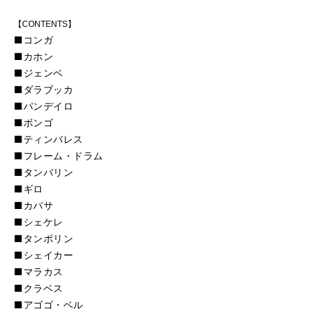
【CONTENTS】
■コンガ
■カホン
■ジェンベ
■ダラブッカ
■パンデイロ
■ボンゴ
■ティンバレス
■フレーム・ドラム
■タンバリン
■ギロ
■カバサ
■シェケレ
■タンボリン
■シェイカー
■マラカス
■クラベス
■アゴゴ・ベル