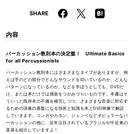
仕様
B5変形判 / 192ページ / DVD付き
Faceboo
Hatena
X
SHARE
ISBN
9784845622160
k
Boo
kma
rk
内容
パーカッション教則本の決定盤！ Ultimate Basics
for all Percussionists
パーカッション教則本にはさまざまなタイプがありますが、例
えば手のどの部分でどんなサウンドを叩いているのか、どんな
パターンになっているのか、などを学ぼうとしても、DVDだ
け、または本だけでは感覚をつかみづらいものです。本書はそ
ういった既存本の不備を補完しつつ、さまざまな音楽に対応す
るための演奏の基盤になる技術と知識を本とDVD映像で解説
していきます。コンガやカホン、ジェンベなどポピュラーなパ
ーカッションの他に、近年注目されているブラジルや中近東の
楽器も紹介していますよ！