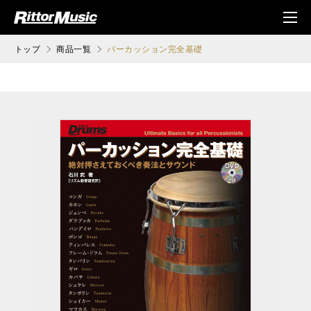
ク (Rittor Musi
メニ
c)
ュ
トップ
商品一覧
パーカッション完全基礎