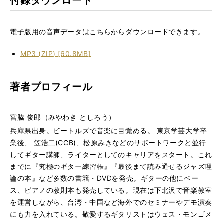
付録ダウンロード
電子版用の音声データはこちらからダウンロードできます。
MP3 (ZIP) [60.8MB]
著者プロフィール
​宮脇 俊郎（みやわき としろう）
兵庫県出身。ビートルズで音楽に目覚める。 東京学芸大学卒
業後、 笠浩二
(CCB)、松原みきなどのサポートワークと並行
してギター講師、ライターとして
のキャリアをスタート。これ
までに『究極のギター練習帳』『最後まで読み通せるジャズ理
論の本』など多数の書籍・DVDを発売。ギターの他にベー
ス、ピアノの教則本も発売している。現在は下北沢で音楽教室
を運営しながら、台湾・中国など海外でのセミナーやデモ演奏
にも力を入れている。敬愛するギタリストはウェス・モンゴメ