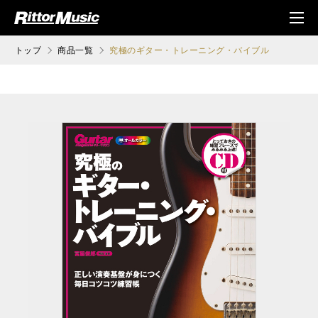
ク (Rittor Musi
メニ
c)
ュ
トップ
商品一覧
究極のギター・トレーニング・バイブル