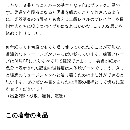
したが、３冊ともにカバーの基本となる色はブラック。黒で
す。柔道で有段者になると黒帯を締めることが許されるよう
に、楽器演奏の有段者とも言える上級レベルのプレイヤーを目
指す人たちに役立つバイブルになればいいな……そんな思いを
込めて作りました。
何年経っても何度でもくり返し使っていただくことが可能な、
普遍的なトレーニングがい～っぱい載っています。練習フレー
ズは付属CDによりすべて耳で確認できますし、要点が細かく
色分け表示された譜面の理解度は未体験ゾーンでしょう。きっ
と理想のミュージシャンへと辿り着くための手助けができると
思います。ぜひぜひ本書をあなたの演奏の相棒として傍らに置
かせてくださいっ！
（出版2部・杉坂、額賀、渡邉）
この著者の商品