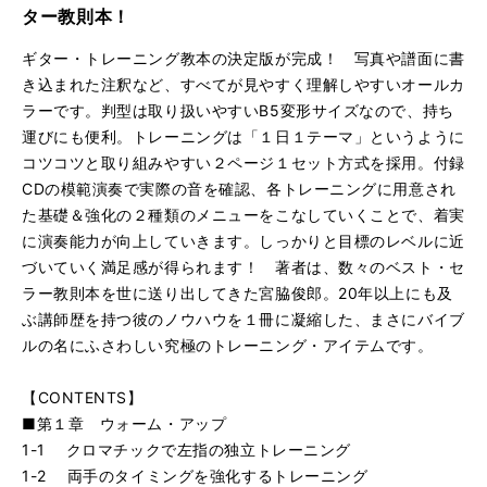
５４：ジャジィなスケール：その２
再
す
ター教則本！
る
生
５５：各種スケールの弾き分け練習曲
再
す
ギター・トレーニング教本の決定版が完成！ 写真や譜面に書
る
生
き込まれた注釈など、すべてが見やすく理解しやすいオールカ
５８：バッキングにメロディを絡める手法
再
す
ラーです。判型は取り扱いやすいB5変形サイズなので、持ち
る
生
運びにも便利。トレーニングは「１日１テーマ」というように
６４：ジャズ・ブルースでのバッキング
再
す
コツコツと取り組みやすい２ページ１セット方式を採用。付録
る
生
７１：ワウを使ったファンク・フレーズ
再
す
CDの模範演奏で実際の音を確認、各トレーニングに用意され
る
生
た基礎＆強化の２種類のメニューをこなしていくことで、着実
７４：ウォーキング・ベース＋コンピング
再
す
に演奏能力が向上していきます。しっかりと目標のレベルに近
る
生
づいていく満足感が得られます！ 著者は、数々のベスト・セ
７５：連続で転調をくり返すジャズ・ソロ
再
す
ラー教則本を世に送り出してきた宮脇俊郎。20年以上にも及
る
生
ぶ講師歴を持つ彼のノウハウを１冊に凝縮した、まさにバイブ
７９：本書の総まとめエチュード
再
す
ルの名にふさわしい究極のトレーニング・アイテムです。
る
生
す
る
【CONTENTS】
■第１章 ウォーム・アップ
1-1 クロマチックで左指の独立トレーニング
1-2 両手のタイミングを強化するトレーニング