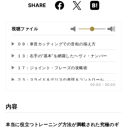
Faceboo
Hatena
X
SHARE
ISBN
9784845623112
k
Boo
kma
rk
視聴ファイル
最小
最大音
音
量
量
に
０９：単音カッティングでの音粒の揃え方
再
に
切
生
切
り
１３：右手の“基本”を網羅したヘヴィ・ナンバー
再
す
り
替
る
生
替
え
１７：ジョイント・フレーズの攻略術
再
す
え
る
る
生
る
２３：スライド＆グリスの表現＆コントロール
再
す
00:00 - 00:00
る
生
３３：右手のポジション把握でタッピングを攻略
再
す
る
生
４０：スケール的な動きのスウィープ・フレーズ
再
す
内容
る
生
４４：ハイテク・インスト風の練習曲
再
す
る
生
本当に役立つトレーニング方法が満載された究極のギ