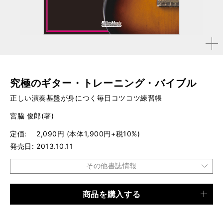
拡大す
る
究極のギター・トレーニング・バイブル
正しい演奏基盤が身につく毎日コツコツ練習帳
宮脇 俊郎(著)
定価
2,090円 (本体1,900円+税10%)
発売日
2013.10.11
その他書誌情報
商品を購入する
品種
書籍
仕様
B5変形判 / 192ページ / CD付き