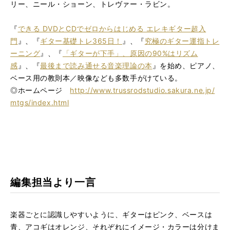
リー、ニール・ショーン、トレヴァー・ラビン。
『
できる DVDとCDでゼロからはじめる エレキギター超入
門
』、『
ギター基礎トレ365日！
』、『
究極のギター運指トレ
ーニング
』、『
「ギターが下手」、原因の90%はリズム
感
』、『
最後まで読み通せる音楽理論の本
』を始め、ピアノ、
ベース用の教則本／映像なども多数手がけている。
◎ホームページ
http://www.trussrodstudio.sakura.ne.jp/
mtgs/index.html
編集担当より一言
楽器ごとに認識しやすいように、ギターはピンク、ベースは
青、アコギはオレンジ、それぞれにイメージ・カラーは分けま