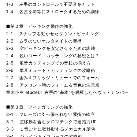
1-3 左手のコントロールで不要音をカット
1-4 各弦を均等にストロークするための訓練
■第２章 ピッキング動作の強化
2-1 スナップを効かせたダウン・ピッキング
2-2 ムラのないオルタネイトの習得
2-3 空ピッキングを安定させるための訓練
2-4 鋭いコード・カッティングの秘密とは？
2-5 単音カッティングでの音粒の揃え方
2-6 単音ミュート・カッティングの攻略術
2-7 歪み＆ブリッジ・ミュートでのフォーム
2-8 アクセント時のフォーム＆音色の注意点
章末小曲 etude01 右手の"基本"を網羅したヘヴィ・ナンバー
■第３章 フィンガリングの強化
3-1 フレーズに引っ張られない運指の確立
3-2 弦移動を含むクロマチックで運指力UP
3-3 １音ごとに弦移動するメカニカル譜例
3-4 ジョイント・フレーズの攻略術