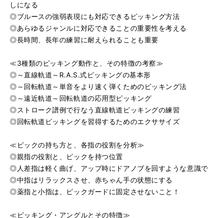
しになる
◎ブルースの強弱表現にも対応できるピッキング方法
◎あらゆるジャンルに対応できることの重要性を考える
◎長時間、長年の練習に耐えられることも重要
≪3種類のピッキング動作と、その特徴の考察≫
◎～直線軌道～R.A.S.式ピッキングの基本形
◎～回転軌道～単音をより速く弾くためのピッキング法
◎～遠近軌道～回転軌道の応用型ピッキング
◎ストローク譜例で行なう直線軌道ピッキングの練習
◎回転軌道ピッキングを習得するためのエクササイズ
≪ピックの持ち方と、各指の役割を分析≫
◎親指の役割と、ピックを持つ位置
◎人差指は軽く曲げ、アップ時にドアノブを回すような意識で
◎中指はリラックスさせ、赤ちゃん手の状態にする
◎薬指と小指は、ピックガードに固定させないこと！
≪ピッキング・アングルとその特徴≫