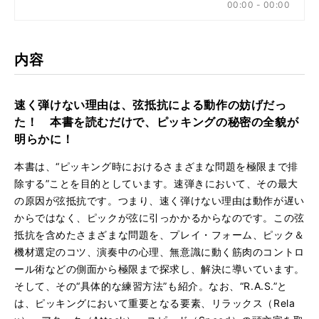
00:00 - 00:00
る
生
【カラオケ：超スロー】低音弦と高音弦を行き来するマシ
再
す
る
生
【歪み】6弦から1弦へ一気に駆け上がるオルタネイト・ピ
再
す
内容
る
生
【クリーン】6弦から1弦へ一気に駆け上がるオルタネイト
再
す
る
生
速く弾けない理由は、弦抵抗による動作の妨げだっ
【歪み】スウィープ＆エコノミーを多用したエクササイズ
再
す
た！ 本書を読むだけで、ピッキングの秘密の全貌が
る
生
明らかに！
【クリーン】スウィープ＆エコノミーを多用したエクササ
再
す
る
生
本書は、“ピッキング時におけるさまざまな問題を極限まで排
【クリーン】多方面において判断の速さが必要とされるジ
再
す
除する”ことを目的としています。速弾きにおいて、その最大
る
生
の原因が弦抵抗です。つまり、速く弾けない理由は動作が遅い
【クリーン】ストローク譜例で行なう直線軌道ピッキング
再
す
からではなく、ピックが弦に引っかかるからなのです。この弦
る
生
す
抵抗を含めたさまざまな問題を、プレイ・フォーム、ピック＆
る
機材選定のコツ、演奏中の心理、無意識に動く筋肉のコントロ
ール術などの側面から極限まで探求し、解決に導いています。
そして、その“具体的な練習方法”も紹介。なお、“R.A.S.”と
は、ピッキングにおいて重要となる要素、リラックス（Rela