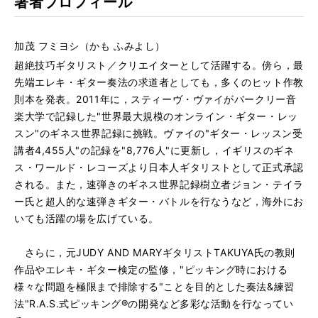
著者プロフィール
加茂 フミヨシ（かも ふみよし）
超絶技巧ギタリスト／クリエイターとして活躍する。傍ら，最
先端エレキ・ギター奏法の求道者としても，多くのヒット作教
則本を発表。2011年に，スティーヴ・ヴァイがバークリー音
楽大学で記録した"世界最大規模のオンライン・ギター・レッ
スン"のギネス世界記録に挑戦。ヴァイの"ギター・レッスン受
講者4,455人"の記録を"8,776人"に更新し，イギリスのギネ
ス・ワールド・レコーズより日本人ギタリストとして正式承認
される。また，速弾きのギネス世界記録樹立者ジョン・テイラ
ー氏と超人的な速弾きギター・バトルを行なうなど，海外にお
いても活躍の場を広げている。
さらに，元JUDY AND MARYギタリストTAKUYA氏の教則
作品やエレキ・ギター検定の監修，"ピッキング時における
様々な問題を極限まで排除する"ことを目的とした奏法&練習
法"R.A.S.式ピッキング®の開発など多彩な活動を行なってい