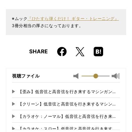
仕様
A5判 / 276ページ / CD付き
ISBN
9784845621927
※ムック
『ひたすら弾くだけ！ ギター・トレーニング』
3冊分相当の厚さになっております。
Faceboo
Hatena
X
SHARE
k
Boo
kma
rk
視聴ファイル
最小
最大音
音
量
量
に
【歪み】低音弦と高音弦を行き来するマシンガン・ピッキ
再
に
切
生
切
り
【クリーン】低音弦と高音弦を行き来するマシンガン・ピ
再
す
り
替
る
生
替
え
【カラオケ：ノーマル】低音弦と高音弦を行き来するマシ
再
す
え
る
る
生
る
【カラオケ：スロー】低音弦と高音弦を行き来するマシン
再
す