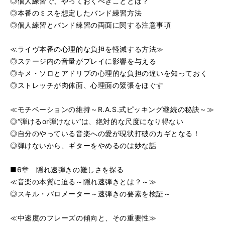
◎個人練習で、やっておくべきこととは？
◎本番のミスを想定したバンド練習方法
◎個人練習とバンド練習の両面に関する注意事項
≪ライヴ本番の心理的な負担を軽減する方法≫
◎ステージ内の音量がプレイに影響を与える
◎キメ・ソロとアドリブの心理的な負担の違いを知っておく
◎ストレッチが肉体面、心理面の緊張をほぐす
≪モチベーションの維持～R.A.S.式ピッキング継続の秘訣～≫
◎“弾けるor弾けない”は、絶対的な尺度になり得ない
◎自分のやっている音楽への愛が現状打破のカギとなる！
◎弾けないから、ギターをやめるのは妙な話
■6章 隠れ速弾きの難しさを探る
≪音楽の本質に迫る～隠れ速弾きとは？～≫
◎スキル・バロメーター～速弾きの要素を検証～
≪中速度のフレーズの傾向と、その重要性≫