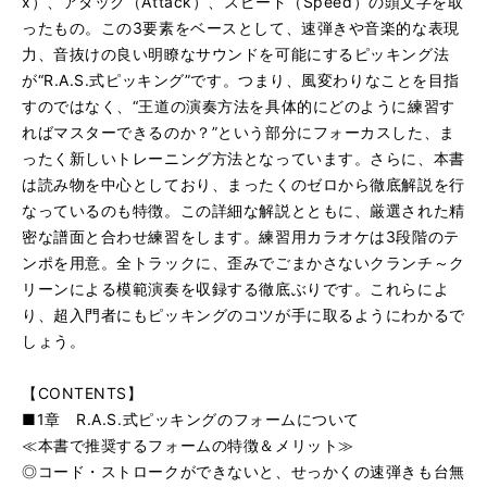
x）、アタック（Attack）、スピード（Speed）の頭文字を取
ったもの。この3要素をベースとして、速弾きや音楽的な表現
力、音抜けの良い明瞭なサウンドを可能にするピッキング法
が“R.A.S.式ピッキング”です。つまり、風変わりなことを目指
すのではなく、“王道の演奏方法を具体的にどのように練習す
ればマスターできるのか？”という部分にフォーカスした、ま
ったく新しいトレーニング方法となっています。さらに、本書
は読み物を中心としており、まったくのゼロから徹底解説を行
なっているのも特徴。この詳細な解説とともに、厳選された精
密な譜面と合わせ練習をします。練習用カラオケは3段階のテ
ンポを用意。全トラックに、歪みでごまかさないクランチ～ク
リーンによる模範演奏を収録する徹底ぶりです。これらによ
り、超入門者にもピッキングのコツが手に取るようにわかるで
しょう。
【CONTENTS】
■1章 R.A.S.式ピッキングのフォームについて
≪本書で推奨するフォームの特徴＆メリット≫
◎コード・ストロークができないと、せっかくの速弾きも台無