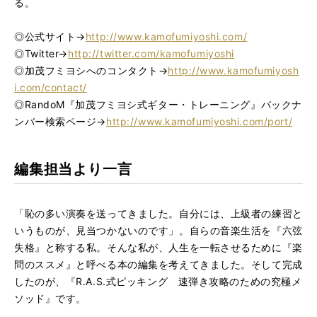
る。
◎公式サイト→
http://www.kamofumiyoshi.com/
◎Twitter→
http://twitter.com/kamofumiyoshi
◎加茂フミヨシへのコンタクト→
http://www.kamofumiyosh
i.com/contact/
◎RandoM『加茂フミヨシ式ギター・トレーニング』バックナ
ンバー検索ページ→
http://www.kamofumiyoshi.com/port/
編集担当より一言
「恥の多い演奏を送ってきました。自分には、上級者の練習と
いうものが、見当つかないのです」。自らの音楽生活を『六弦
失格』と称する私。そんな私が、人生を一転させるために『楽
問のススメ』と呼べる本の編集を考えてきました。そして完成
したのが、『R.A.S.式ピッキング 速弾き攻略のための究極メ
ソッド』です。