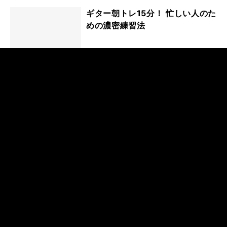
ギター朝トレ15分！ 忙しい人のた
めの濃密練習法
ひたすら弾くだけ！ブルース・ギ
ター・トレーニング