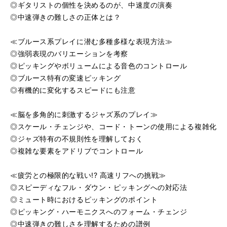
◎ギタリストの個性を決めるのが、中速度の演奏
◎中速弾きの難しさの正体とは？
≪ブルース系プレイに潜む多種多様な表現方法≫
◎強弱表現のバリエーションを考察
◎ピッキングやボリュームによる音色のコントロール
◎ブルース特有の変速ピッキング
◎有機的に変化するスピードにも注意
≪脳を多角的に刺激するジャズ系のプレイ≫
◎スケール・チェンジや、コード・トーンの使用による複雑化
◎ジャズ特有の不規則性を理解しておく
◎複雑な要素をアドリブでコントロール
≪疲労との極限的な戦い!? 高速リフへの挑戦≫
◎スピーディなフル・ダウン・ピッキングへの対応法
◎ミュート時におけるピッキングのポイント
◎ピッキング・ハーモニクスへのフォーム・チェンジ
◎中速弾きの難しさを理解するための譜例