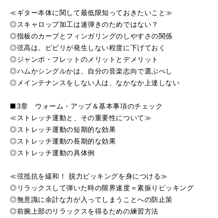
≪ギター本体に関して最低限知っておきたいこと≫
◎スキャロップ加工は速弾きのためではない？
◎指板のカーブとフィンガリングのしやすさの関係
◎弦高は、ビビリが発生しない程度に下げておく
◎ジャンボ・フレットのメリットとデメリット
◎ハムかシングルかは、自分の音楽志向で選ぶべし
◎メインテナンスをしない人は、なかなか上達しない
■3章 ウォーム・アップ＆基本事項のチェック
≪ストレッチ運動と、その重要性について≫
◎ストレッチ運動の短期的な効果
◎ストレッチ運動の長期的な効果
◎ストレッチ運動の具体例
≪弦抵抗を緩和！ 脱力ピッキングを身につける≫
◎リラックスして弾いた時の限界速度＝素振りピッキング
◎無意識に余計な力が入ってしまうことへの防止策
◎前腕上部のリラックスを得るための練習方法