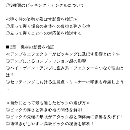
◎3種類のピッキング・アングルについて
≪弾く時の姿勢が及ぼす影響を検証≫
◎座って弾く場合の身体への負担＆弾き心地
◎立って弾くことへの対応策を検討する
■2章 機材の影響を検証
≪アンプ＆エフェクターがピッキングに及ぼす影響とは？≫
◎アンプによるコンプレッション感の影響
◎ハイ・ゲイン・アンプに歪み系エフェクターをつなぐ理由と
は？
◎セッティングにおける注意点～リスナーの印象も考慮しよう
～
≪自分にとって最も適したピックの選び方≫
◎ピックの厚さと弾き心地の関係を解明
◎ピックの先端の形状がアタック感と肉体面に影響を及ぼす！
◎速弾きがしやすい高級ピックの秘密を解析！