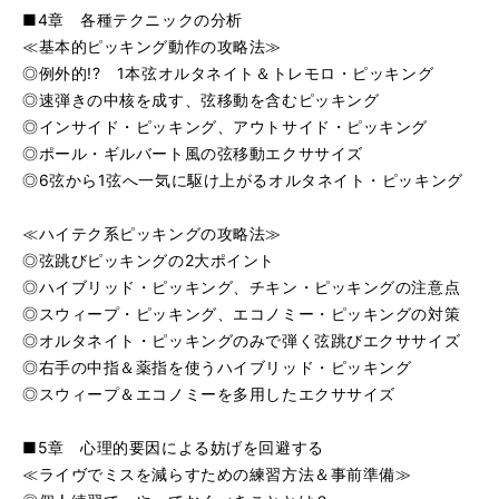
■4章 各種テクニックの分析
≪基本的ピッキング動作の攻略法≫
◎例外的!? 1本弦オルタネイト＆トレモロ・ピッキング
◎速弾きの中核を成す、弦移動を含むピッキング
◎インサイド・ピッキング、アウトサイド・ピッキング
◎ポール・ギルバート風の弦移動エクササイズ
◎6弦から1弦へ一気に駆け上がるオルタネイト・ピッキング
≪ハイテク系ピッキングの攻略法≫
◎弦跳びピッキングの2大ポイント
◎ハイブリッド・ピッキング、チキン・ピッキングの注意点
◎スウィープ・ピッキング、エコノミー・ピッキングの対策
◎オルタネイト・ピッキングのみで弾く弦跳びエクササイズ
◎右手の中指＆薬指を使うハイブリッド・ピッキング
◎スウィープ＆エコノミーを多用したエクササイズ
■5章 心理的要因による妨げを回避する
≪ライヴでミスを減らすための練習方法＆事前準備≫