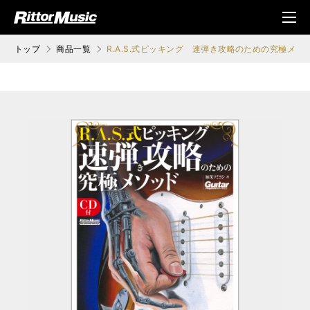
ク (Rittor Musi
メニ
c)
ュ
トップ
商品一覧
R.A.S.式ピッキング 速弾き攻略のための究極メソ