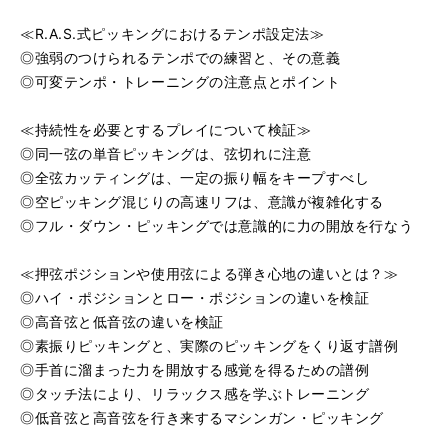
≪R.A.S.式ピッキングにおけるテンポ設定法≫
◎強弱のつけられるテンポでの練習と、その意義
◎可変テンポ・トレーニングの注意点とポイント
≪持続性を必要とするプレイについて検証≫
◎同一弦の単音ピッキングは、弦切れに注意
◎全弦カッティングは、一定の振り幅をキープすべし
◎空ピッキング混じりの高速リフは、意識が複雑化する
◎フル・ダウン・ピッキングでは意識的に力の開放を行なう
≪押弦ポジションや使用弦による弾き心地の違いとは？≫
◎ハイ・ポジションとロー・ポジションの違いを検証
◎高音弦と低音弦の違いを検証
◎素振りピッキングと、実際のピッキングをくり返す譜例
◎手首に溜まった力を開放する感覚を得るための譜例
◎タッチ法により、リラックス感を学ぶトレーニング
◎低音弦と高音弦を行き来するマシンガン・ピッキング