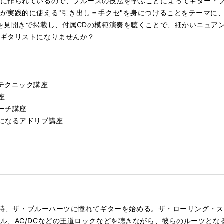
に作られているので、ブルースの技法を学ぶことによってギター・プ
が実践的に使える"引き出し＝手クセ"を身につけることをテーマに
を見開きで掲載し、付属CDの模範演奏を聴くことで、細かいニュア
るギタリストになりませんか？
テクニック講座
座
ーチ講座
になるアドリブ講座
学生の時、ザ・ブルーハーツに憧れてギターを始める。ザ・ローリング・
ル、AC/DCなどの王道ロックなどを聴きながら、彼らのルーツとな