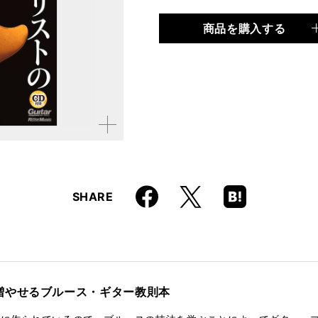
商品を購入する
品種
書籍
仕様
A5判 / 160ページ / CD
ISBN
9784845623037
拡大す
る
Faceboo
Hatena
X
SHARE
k
Boo
kma
rk
増やせるブルース・ギター教則本