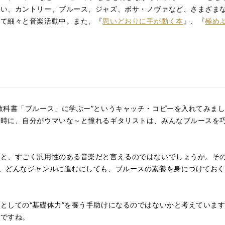
い、カントリー、ブルース、ジャズ、ボサ・ノヴァなど、さまざまな音
にて細々と音楽活動中。また、『
思いどおりに手が動く本
』、『
極め
教科書「ブルース」に学ぶー”というキャッチ・コピーを入れてみま
る時に、自分がウマいな～と憧れるギタリストは、みんなブルースを
ると、すごく汎用性のある音楽だと言えるのではないでしょうか。そ
、どんなジャンルに進むにしても、ブルースの素養を身につけてお
としての“基礎体力”を養う手助けになるのではないかと考えていま
いですね。