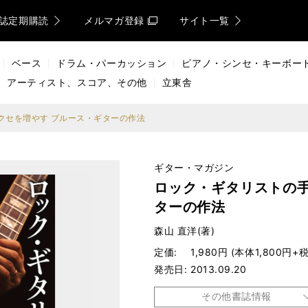
誌定期購読
メルマガ登録
サイト一覧
ベース
ドラム・パーカッション
ピアノ・シンセ・キーボー
アーティスト、スコア、その他
立東舎
クセを増やす ブルース・ギターの作法
ギター・マガジン
ロック・ギタリストの手
ターの作法
森山 直洋(著)
定価
1,980円 (本体1,800円+税
発売日
2013.09.20
その他書誌情報