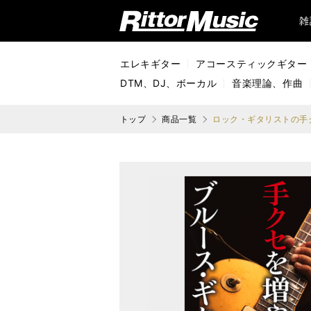
リットーミュージック (Rittor Music)
雑
エレキギター
アコースティックギター
DTM、DJ、ボーカル
音楽理論、作曲
トップ
商品一覧
ロック・ギタリストの手