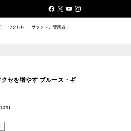
Face
Insta
X
YouT
bo
gr
ub
ok
a
e
ド
ウクレレ
サックス、管楽器
m
クセを増やす ブルース・ギ
10%)