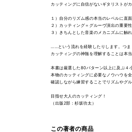
カッティングに自信がないギタリストが
１）自分のリズム感の本当のレベルに直
２）カッティング＝グルーヴ演出の重要
３）きちんとした音楽のメカニズムに触
……という流れを経験したりします。つま
カッティングの神髄を理解することは本
本書は厳選した80パターン以上に及ぶ４
本物のカッティングに必要なノウハウを
確認しながら練習することでリズムやグ
目指せ大人のカッティング！
（出版2部：杉坂功太）
この著者の商品