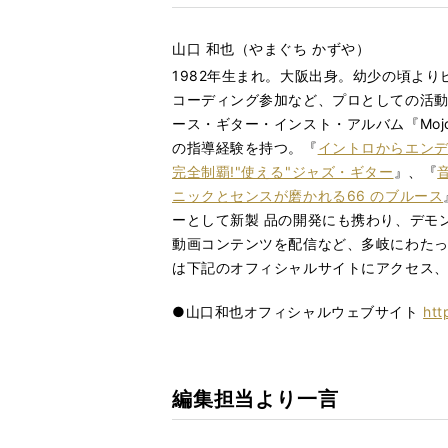
山口 和也（やまぐち かずや）
1982年生まれ。大阪出身。幼少の頃よりヒ
コーディング参加など、プロとしての活動
ース・ギター・インスト・アルバム『Mo
の指導経験を持つ。『
イントロからエンディ
完全制覇!"使える"ジャズ・ギター
』、『
ニックとセンスが磨かれる66 のブルース
ーとして新製 品の開発にも携わり、デモン
動画コンテンツを配信など、多岐にわたって
は下記のオフィシャルサイトにアクセス、ま
●
山口和也オフィシャルウェブサイト
htt
編集担当より一言