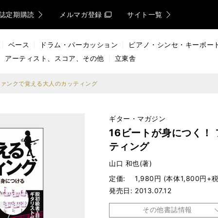
誌定期購読
メルマガ登録
サイト一覧
ベース
ドラム・パーカッション
ピアノ・シンセ・キーボー
アーティスト、スコア、その他
立東舎
ファンクで覚える大人のカッティング
ギター・マガジン
16ビートが身につく！
ティング
山口 和也(著)
定価
1,980円 (本体1,800円+税
発売日
2013.07.12
その他書誌情報