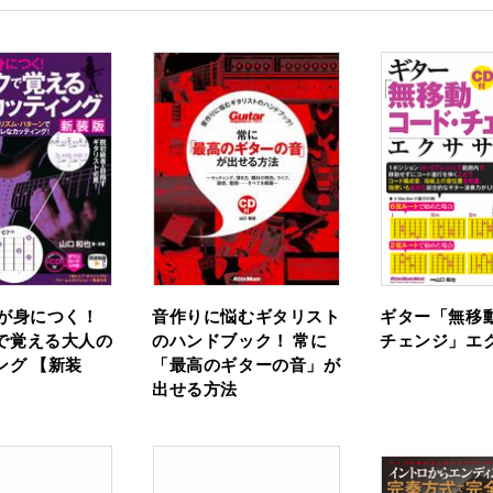
トが身につく！
音作りに悩むギタリスト
ギター「無移
で覚える大人の
のハンドブック！ 常に
チェンジ」エ
ング 【新装
「最高のギターの音」が
出せる方法