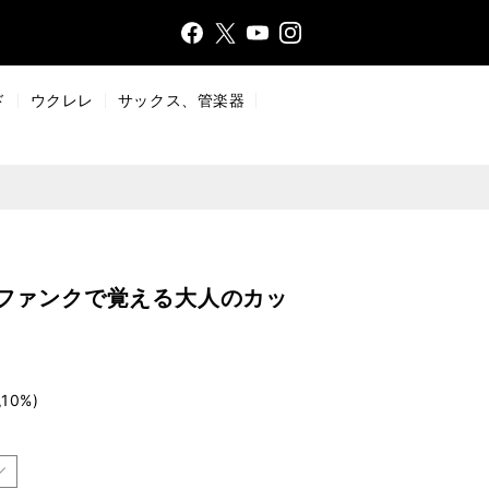
Face
Insta
X
YouT
bo
gr
ub
ok
a
e
ド
ウクレレ
サックス、管楽器
m
 ファンクで覚える大人のカッ
10%)