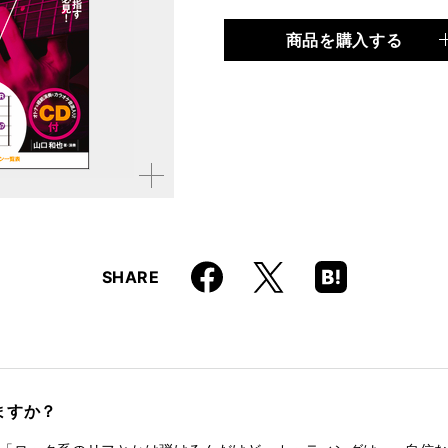
商品を購入する
品種
ムック
仕様
B5変形判 / 160ページ /
ISBN
9784845622788
拡大す
る
Faceboo
Hatena
X
SHARE
k
Boo
kma
rk
ますか？