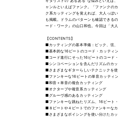
ギタリストの"あるある"な悩みといえば、
ャンルといえばファンク。「ファンクの
ク系カッティングを覚えれば、大人っぽい
も掲載。ドラムのパターンも確認できる
ード・ワーク』の山口和也。今回は「大
【CONTENTS】
■カッティングの基本準備：ピック、弦、
■基本的な16ビートのコード・カッティ
■コード進行にそった16ビートのコード
■シンコペーションを含んだリズムのカッ
■さまざまなギターらしいテクニックを使
■ファンキーな16ビートの単音カッティ
■和音＋単音の複合カッティング
■オクターブや複音系カッティング
■グルーヴ感のあるカッティング
■ファンキーな跳ねたリズム、16ビート
■８ビートや４ビートでのファンキーなカ
■さまざまなボイシングを使い分けたカッ