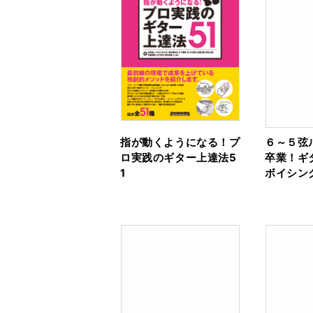
指が動くようになる！プ
６～５弦
ロ実践のギター上達法5
卒業！ギ
1
ボイシン