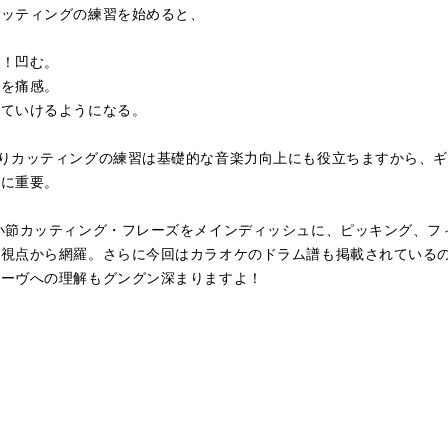
カッティングの練習を始めると、
面！凹む。
性を痛感。
れていけるようになる。
りカッティングの練習は基礎的な音楽力向上にも役立ちますから、
当に重要。
小節カッティング・フレーズをメインディッシュに、ピッキング、フ
全視点から網羅。さらに今回はカラオケのドラム譜も掲載されている
ルーヴへの理解もグングン深まりますよ！