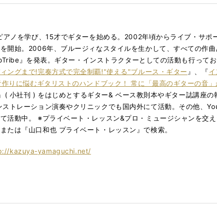
゚アノを学び、15才でギターを始める。2002年頃からライブ・サ
を開始。2006年、ブルージィなスタイルを生かして、すべての作曲/ア
joTribe』を発表。ギター・インストラクターとしての活動も行ってお
ングまで!完奏方式で完全制覇!"使える"ブルース・ギター
』、『
イ
音作りに悩むギタリストのハンドブック！ 常に「最高のギターの音」
』( 小社刊 ) をはじめとするギター& ベース教則本やギター誌講座
ストレーション演奏やクリニックでも国内外にて活動。その他、YouT
活動中。 ※プライベート・レッスン&プロ・ミュージシャンを交
たは『山口和也 プライベート・レッスン』で検索。
p://kazuya-yamaguchi.net/