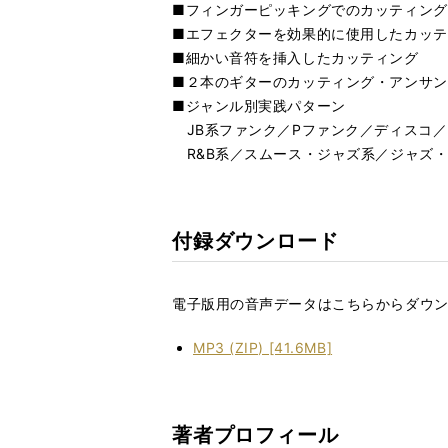
■フィンガーピッキングでのカッティング
■エフェクターを効果的に使用したカッテ
■細かい音符を挿入したカッティング
■２本のギターのカッティング・アンサン
■ジャンル別実践パターン
JB系ファンク／Pファンク／ディスコ／
R&B系／スムース・ジャズ系／ジャズ
付録ダウンロード
電子版用の音声データはこちらからダウ
MP3 (ZIP) [41.6MB]
著者プロフィール