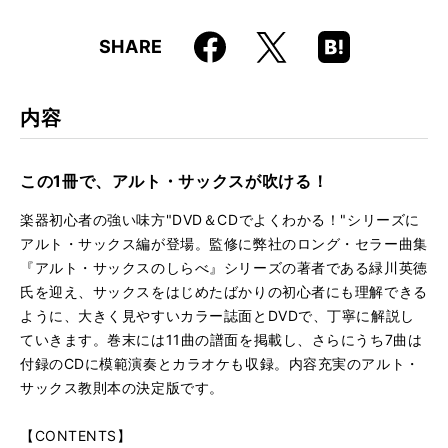
仕様
菊倍判 / 112ページ / DVD、CD付き
Faceboo
Hatena
X
SHARE
ISBN
9784845622993
k
Boo
kma
rk
内容
この1冊で、アルト・サックスが吹ける！
楽器初心者の強い味方"DVD＆CDでよくわかる！"シリーズに
アルト・サックス編が登場。監修に弊社のロング・セラー曲集
『アルト・サックスのしらべ』シリーズの著者である緑川英徳
氏を迎え、サックスをはじめたばかりの初心者にも理解できる
ように、大きく見やすいカラー誌面とDVDで、丁寧に解説し
ていきます。巻末には11曲の譜面を掲載し、さらにうち7曲は
付録のCDに模範演奏とカラオケも収録。内容充実のアルト・
サックス教則本の決定版です。
【CONTENTS】