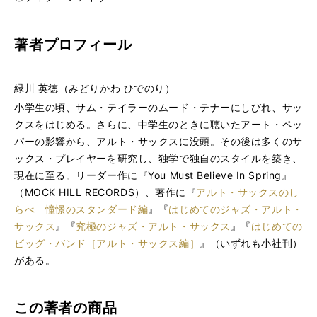
著者プロフィール
緑川 英徳（みどりかわ ひでのり）
小学生の頃、サム・テイラーのムード・テナーにしびれ、サッ
クスをはじめる。さらに、中学生のときに聴いたアート・ペッ
パーの影響から、アルト・サックスに没頭。その後は多くのサ
ックス・プレイヤーを研究し、独学で独自のスタイルを築き、
現在に至る。リーダー作に『You Must Believe In Spring』
（MOCK HILL RECORDS）、著作に『
アルト・サックスのし
らべ 憧憬のスタンダード編
』『
はじめてのジャズ・アルト・
サックス
』『
究極のジャズ・アルト・サックス
』『
はじめての
ビッグ・バンド［アルト・サックス編］
』（いずれも小社刊）
がある。
この著者の商品