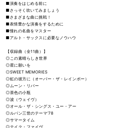
■演奏をはじめる前に
■さっそく吹いてみましょう
■さまざまな曲に挑戦！
■表情豊かな演奏をするために
■憧れの名曲をマスター
■アルト・サックスに必要なノウハウ
【収録曲（全11曲）】
◎この素晴らしき世界
◎星に願いを
◎SWEET MEMORIES
◎虹の彼方に（オーバー・ザ・レインボー）
◎ムーン・リバー
◎茶色の小瓶
◎波（ウェイヴ）
◎オール・ザ・シングス・ユー・アー
◎ルパン三世のテーマ'78
◎サマータイム
◎テイク・ファイヴ