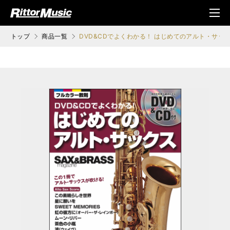
ク (Rittor Musi
メニ
c)
ュ
トップ
商品一覧
DVD&CDでよくわかる！ はじめてのアルト・サッ