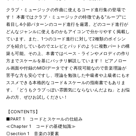
クラブ・ミュージックの作曲に使えるコード進行集の登場で
す！ 本書ではクラブ・ミュージックの特徴である"ループ"に
着目し4小節パターンのコード進行を厳選。どのコード進行が
どんなジャンルに使えるのかもアイコンで分かりやすく掲載し
ています。また、1つのコード進行に対して2種類のボイシン
グを紹介しているのでエレピとパッドのように複数パートの構
築も可能。その上、本書ではベース・ラインやメロディの作り
方までスケールを基にバッチリ解説しています！ ピアノロー
ル画面や付録のMIDIデータですぐ再現可能なので音楽理論が
苦手な方も安心ですし、理論を勉強した中級者や上級者にもオ
ススメできる本格的なコード＆スケールの指南書でもありま
す。「どうもクラブっぽい雰囲気にならないんだよね」とお悩
みの方、ぜひお試しください！
【CONTENTS】
■PART 1 コードとスケールの仕組み
≪Chapter 1 コードの基礎知識≫
◎section 1 音楽の3要素