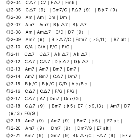
◎2-04 C△7｜C7｜F△7｜Fm6｜
◎2-05 C△7（9）｜Gm7/C｜F△7（9）｜B♭7（9）｜
◎2-06 Am｜Am｜Dm｜Dm｜
◎2-07 Am7｜Am7｜B♭△7｜B♭△7｜
◎2-08 Am｜Am△7｜C/D｜D7（9）｜
◎2-09 Am7（9）｜B♭△7/C｜F♯m7（♭5,11）｜B7 alt｜
◎2-10 G/A｜G/A｜F/G｜F/G｜
◎2-11 C△7｜C△7｜A♭△7｜A♭△7｜
◎2-12 C△7｜C△7｜D♭△7｜D♭△7 ｜
◎2-13 Am7｜Am7｜Bm7｜Bm7｜
◎2-14 Am7｜Bm7｜C△7｜Dm7｜
◎2-15 B♭/C｜B♭/C｜C/D｜A♭/B♭｜
◎2-16 C△7｜C△7｜F/G｜F/G｜
◎2-17 C△7｜A7｜Dm7｜Dm7/G｜
◎2-18 C△7（9）｜Bm7（♭5）E7（♭9,13）｜Am7｜D7
（9,13）F6/G｜
◎2-19 Am7（9）｜Am7（9）｜Bm7（♭5）｜E7 alt｜
◎2-20 Am7（9）｜Dm7（9）｜Dm7/G｜E7 alt｜
◎2-21 Am7（9）｜Gm7（9）B♭△7/C｜F△7（9）｜E7 a