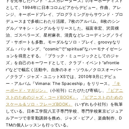
ドを先導したバンド『エスカレーターズ』のキーボーディスト
として、1994年に日本コロムビアからデビュー。作曲、アレ
ンジ、キーボードプレイ、プログラミングからサウンド・プロ
デュースまで多岐にわたり活躍。7枚のアルバム、8枚のシン
グル／マキシ・シングルをリリースした。福富幸宏、沢田穣
治、ゴスペラーズ、星村麻衣、清貴などレコーディング／ライ
ブ・サポートも多数。モーダルなソロ・プレイ、groovyなリ
ズム・バッキング、“cosmic”で“spiritual”なハーモナイゼーシ
ョンを得意とする。「ブラック・ミュージックとしてのジャ
ズ」を自己のキーワードとして、クラブ・イベント“afrontie
r”などで幅広く活動中。自身のネオ・ソウル／クロスオーバー
／クラブ・ジャズ・ユニットXSでは、2010年9月にデビュ
ー・アルバム『Vimana: The Spaceship』をリリース。
『キ
ーボード・マガジン』
（小社刊）にたびたび寄稿し、
『ピアニ
ストのためのジャズ・コードBOOK』
、
『ピアニストのための
スケール＆ソロ・フレーズBOOK』
（いずれも小社刊）を執筆
している。日本工学院八王子専門学校、専門学校東京ビジュア
ルアーツで非常勤講師を務め、ジャズ・ピアノ、楽曲制作、D
TMの個人レッスンも行っている。