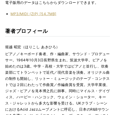
電子版用のデータはこちらからダウンロードできます。
MP3/MIDI (ZIP) [54.7MB]
著者プロフィール
堀越 昭宏（ほりこし あきひろ）
ピアノ／キーボード奏者、作・編曲家、サウンド・プロデュー
サー。1964年10月3日長野県生まれ。筑波大学卒。ピアノを
始めたのは3歳。中学・高校・大学ではピアノと並行し、吹奏
楽部にてトランペットで近代／現代音楽を演奏。オリジナル曲
の制作も開始し、リットー・ミュージックのテープ・コンテス
トでは２回にわたって作曲賞／作編曲賞を受賞。大学卒業後、
ジャズ・ピアノを滝本博之氏に師事。同時にマイルス・デイヴ
ィス、ハービー・ハンコック、ウェイン・ショーター、キー
ス・ジャレットから多大な影響を受ける。UKクラブ・シーン
におけるAcid Jazzムーブメントに呼応し、日本のR&Bサウン