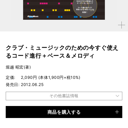
拡大す
る
クラブ・ミュージックのための今すぐ使え
るコード進行＋ベース＆メロディ
堀越 昭宏(著)
定価
2,090円 (本体1,900円+税10%)
発売日
2012.06.25
その他書誌情報
商品を購入する
品種
書籍
仕様
B5変形判 / 208ページ / エンハンスドCD付き