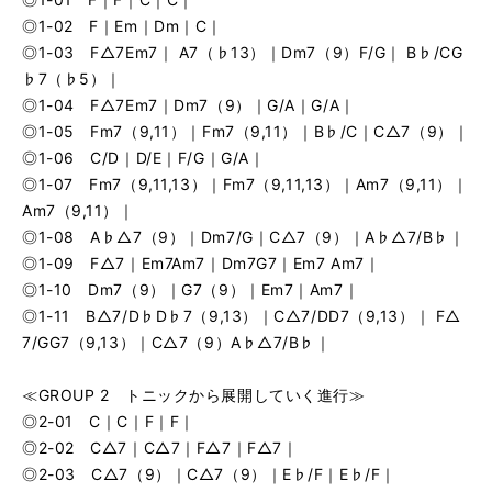
◎1-02 F｜Em｜Dm｜C｜
◎1-03 F△7Em7｜ A7（♭13）｜Dm7（9）F/G｜ B♭/CG
♭7（♭5）｜
◎1-04 F△7Em7｜Dm7（9）｜G/A｜G/A｜
◎1-05 Fm7（9,11）｜Fm7（9,11）｜B♭/C｜C△7（9）｜
◎1-06 C/D｜D/E｜F/G｜G/A｜
◎1-07 Fm7（9,11,13）｜Fm7（9,11,13）｜Am7（9,11）｜
Am7（9,11）｜
◎1-08 A♭△7（9）｜Dm7/G｜C△7（9）｜A♭△7/B♭｜
◎1-09 F△7｜Em7Am7｜Dm7G7｜Em7 Am7｜
◎1-10 Dm7（9）｜G7（9）｜Em7｜Am7｜
◎1-11 B△7/D♭D♭7（9,13）｜C△7/DD7（9,13）｜ F△
7/GG7（9,13）｜C△7（9）A♭△7/B♭｜
≪GROUP 2 トニックから展開していく進行≫
◎2-01 C｜C｜F｜F｜
◎2-02 C△7｜C△7｜F△7｜F△7｜
◎2-03 C△7（9）｜C△7（9）｜E♭/F｜E♭/F｜