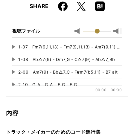
Faceboo
Hatena
X
SHARE
ISBN
9784845621064
k
Boo
kma
rk
視聴ファイル
最小
最大音
音
量
量
に
1-07 Fm7(9,11,13) - Fm7(9,11,13) - Am7(9,11) - Am7(9
再
に
切
生
切
り
1-08 Ab△7(9) - Dm7_G - C△7(9) - Ab△7_Bb
再
す
り
替
る
生
替
え
2-09 Am7(9) - Bb△7_C - F#m7(b5,11) - B7 alt
再
す
え
る
る
生
る
2-10 G_A - G_A - F_G - F_G
再
す
00:00 - 00:00
る
生
2-23 Am7(9) - Bb△7(9) - Gb△7(9) - Dm7_G
再
す
る
生
す
内容
る
トラック・メイカーのためのコード進行集