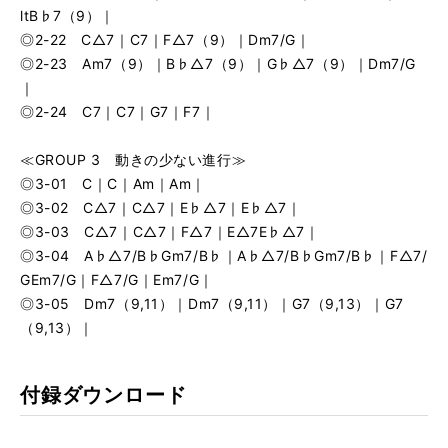
ltB♭7（9）｜
◎2-22 C△7｜C7｜F△7（9）｜Dm7/G｜
◎2-23 Am7（9）｜B♭△7（9）｜G♭△7（9）｜Dm7/G
｜
◎2-24 C7｜C7｜G7｜F7｜
≪GROUP 3 動きの少ない進行≫
◎3-01 C｜C｜Am｜Am｜
◎3-02 C△7｜C△7｜E♭△7｜E♭△7｜
◎3-03 C△7｜C△7｜F△7｜E△7E♭△7｜
◎3-04 A♭△7/B♭Gm7/B♭｜A♭△7/B♭Gm7/B♭｜F△7/
GEm7/G｜F△7/G｜Em7/G｜
◎3-05 Dm7（9,11）｜Dm7（9,11）｜G7（9,13）｜G7
（9,13）｜
付録ダウンロード