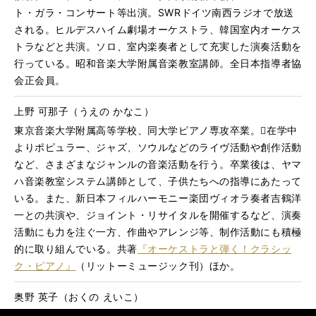
ト・ガラ・コンサート等出演。SWRドイツ南西ラジオで放送
される。ヒルデスハイム劇場オーケストラ、韓国室内オーケス
トラなどと共演。ソロ、室内楽奏者として充実した演奏活動を
行っている。昭和音楽大学附属音楽教室講師。全日本指導者協
会正会員。
上野 可那子（うえの かなこ）
東京音楽大学附属高等学校、同大学ピアノ専攻卒業。在学中
よりポピュラー、ジャズ、ソウルなどのライヴ活動や創作活動
など、さまざまなジャンルの音楽活動を行う。卒業後は、ヤマ
ハ音楽教室システム講師として、子供たちへの指導にあたって
いる。また、新日本フィルハーモニー楽団ヴィオラ奏者吉鶴洋
一との共演や、ジョイント・リサイタルを開催するなど、演奏
活動にも力を注ぐ一方、作曲やアレンジ等、制作活動にも積極
的に取り組んでいる。共著
『オーケストラと弾く！クラシッ
ク・ピアノ』
（リットーミュージック刊）ほか。
奥野 英子（おくの えいこ）
兵庫県立西宮高校音楽科、東京音楽大学ピアノ演奏家コース卒