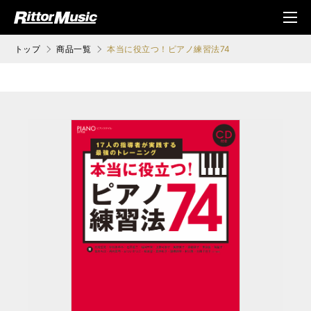
ク (Rittor Musi
メニ
c)
ュ
トップ
商品一覧
本当に役立つ！ピアノ練習法74