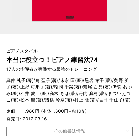
拡大す
る
ピアノスタイル
本当に役立つ！ピアノ練習法74
17人の指導者が実践する最強のトレーニング
真仲 礼子(著)/角 聖子(著)/末永 匡(著)/黒岩 祐子(著)/奥野 英
子(著)/上野 可那子(著)/稲岡 千架(著)/荒尾 岳児(著)/伊賀 あゆ
み(著)/石井 愛二(著)/高木 ちほ(著)/丹内 真弓(著)/まついえつ
こ(著)/松本 望(著)/諸橋 玲奈(著)/村上 隆(著)/吉田 千佳子(著)
定価
1,980円 (本体1,800円+税10%)
発売日
2012.03.16
その他書誌情報