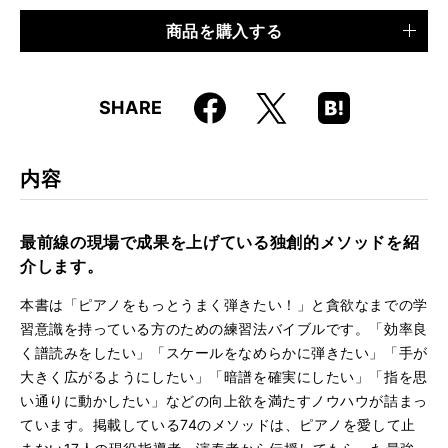
商品を購入する
品種
書籍
仕様
A5判 / 144ページ / CD付き
Faceboo
Hatena
X
SHARE
ISBN
9784845620500
k
Boo
kma
rk
内容
最前線の現場で成果を上げている独創的メソッドを紹
介します。
本書は「ピアノをもっとうまく弾きたい！」と貪欲なまでの学
習意識を持っている方のための練習法バイブルです。「効率良
く譜読みをしたい」「スケールをなめらかに弾きたい」「手が
大きく広がるようにしたい」「暗譜を確実にしたい」「指を思
い通りに動かしたい」などの向上欲を満たすノウハウが詰まっ
ています。掲載している74のメソッドは、ピアノを愛して止