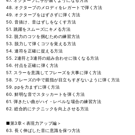
47. オクターブに手が届くようになる方法
48. オクターブのメロディをレガートで弾く方法
49. オクターブをはずさずに弾く方法
50. 音抜け、音はずしをなくす方法
51. 跳躍をスムーズにキメる方法
52. 脱力のコツを掴むための練習方法
53. 脱力して弾くコツを覚える方法
54. 連符を正確に捉える方法
55. 2連符と3連符の組み合わせに強くなる方法
56. 付点を正確に弾く方法
57. スラーを意識してフレーズを大事に弾く方法
58. フレーズの中で親指が目立ちすぎないように弾く方法
59. ppを力まずに弾く方法
60. 鮮明な音でスタッカートを弾く方法
61. 弾きたい曲がハイ・レベルな場合の練習方法
62. 総合的にテクニックを向上させる方法
■第3章＜表現力アップ編＞
63. 長く伸ばした音に意識を保つ方法