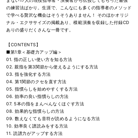
まない17人の現役指導者・演奏者から伝授してもらった最強
の練習法ばかり。生涯で、こんなにも多くの指導者のメソッド
で学べる贅沢な機会はそうそうありません！ そのほかオリジ
ナル・エクササイズの掲載あり、模範演奏を収録した付録CD
ありの盛りだくさんな一冊です。
【CONTENTS】
■第1章＜基礎力アップ編＞
01. 指の正しい使い方を知る方法
02. 親指を第3関節から使えるようにする方法
03. 指を強化する方法
04. 第1関節のクセを直す方法
05. 指慣らしを始めやすくする方法
06. 効率の良い指慣らしの方法
07. 5本の指をまんべんなくほぐす方法
08. 効果的な指慣らしの方法
09. 数えなくても音符が読めるようになる方法
10. 効率良く譜読みをする方法
11. 読譜力がアップする方法