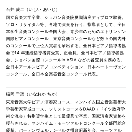
石井 愛二（いしい あいじ）
国立音楽大学卒業、ショパン音楽院夏期講座ディプロマ取得。
ソロ・リサイタル等、各地で演奏を行う。指導者として、全日
本学生音楽コンクール全国大会、青少年のためのエトリンゲン
国際ピアノコンクール、東京音楽コンクールなど数々の国内外
のコンクールで上位入賞者を輩出する。全日本ピアノ指導者協
会で14 年連続指導者賞受賞、正会員。全日本ピアノ指導者協
会、ショパン国際コンクールin ASIA などの審査員を務める。
全日本アールンピアノコンペティション、日本ベートーヴェン
コンクール、全日本全楽器音楽コンクール代表。
稲岡 千架（いなおか ちか）
東京音楽大学ピアノ演奏家コース、マンハイム国立音楽芸術大
学芸術家育成コース、ソリストコースをDAAD（ドイツ政府学
術交流会）特別奨学生として最優秀で卒業。国家演奏家資格を
授与される。マンハイム・モーツァルトコンクール全部門総合
優勝。バーデンヴュルテンベルク州政府新年会、モーツァル