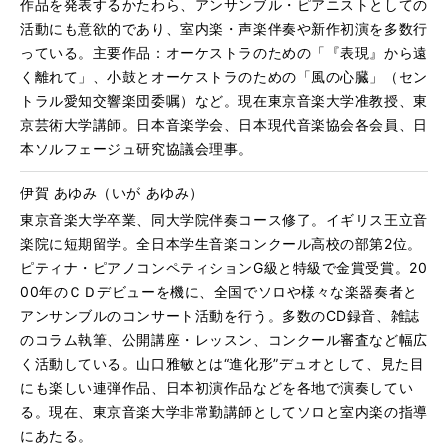
作品を発表するかたわら、アンサンブル・ピアニストとしての
活動にも意欲的であり、室内楽・声楽伴奏や新作初演を多数行
っている。主要作品：オーケストラのための「『表現』から遠
く離れて」、小鼓とオーケストラのための「風の心臓」（セン
トラル愛知交響楽団委嘱）など。現在東京音楽大学准教授、東
京芸術大学講師。日本音楽学会、日本現代音楽協会各会員、日
本ソルフェージュ研究協議会理事。
伊賀 あゆみ（いが あゆみ）
東京音楽大学卒業、同大学院伴奏コース修了。イギリス王立音
楽院に短期留学。全日本学生音楽コンクール高校の部第2位。
ピティナ・ピアノコンペティションG級と特級で金賞受賞。20
00年のＣＤデビューを機に、全国でソロや様々な楽器奏者と
アンサンブルのコンサート活動を行う。多数のCD録音、雑誌
のコラム執筆、公開講座・レッスン、コンクール審査など幅広
く活動している。山口雅敏とは“進化形”デュオとして、見た目
にも楽しい連弾作品、日本初演作品などを各地で演奏してい
る。現在、東京音楽大学非常勤講師としてソロと室内楽の指導
にあたる。