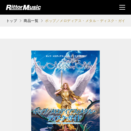
ク (Rittor Musi
メニ
c)
ュ
トップ
商品一覧
ポップ／メロディアス・メタル・ディスク・ガイド