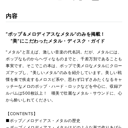
k
Boo
仕様
A5判 / 192ページ
kma
rk
ISBN
9784845620265
内容
“ポップ＆メロディアスなメタル”のみを掲載！
“美”にこだわったメタル・ディスク・ガイド
"メタル"と言えば、激しい音楽の代名詞。だが、メタルには、
ポップなものからヘヴィなものまでと、千差万別であることも
事実です。そこでこの本は、ポップで美メロなメタルにクロー
ズアップし、"美しいメタル"のみを紹介しています。美しい戦
慄を奏で疾走するメロスピ系や、思わず口ずさみたくなるキャ
ッチーなメロのポップ・ハード・ロックなどを中心に、収録ア
ルバムは500枚以上！ 嘆美で壮麗なメタル・サウンドに、心
から酔いしれてください。
【CONTENTS】
■ポップ／メロディアス・メタルの歴史
～ポップ／メロディアス・メタルはどのような形で作りあげら