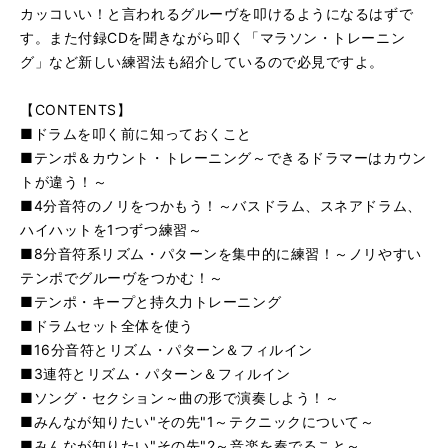
カッコいい！と言われるグルーヴを叩けるようになるはずで
す。また付録CDを聞きながら叩く「マラソン・トレーニン
グ」など新しい練習法も紹介しているので必見ですよ。
【CONTENTS】
■ドラムを叩く前に知っておくこと
■テンポ＆カウント・トレーニング～できるドラマーはカウン
トが違う！～
■4分音符のノリをつかもう！～バスドラム、スネアドラム、
ハイハットを1つずつ練習～
■8分音符系リズム・パターンを集中的に練習！～ノリやすい
テンポでグルーヴをつかむ！～
■テンポ・キープと持久力トレーニング
■ドラムセット全体を使う
■16分音符とリズム・パターン＆フィルイン
■3連符とリズム・パターン＆フィルイン
■ソング・セクション～曲の形で演奏しよう！～
■みんなが知りたい"その先"1～テクニックについて～
■みんなが知りたい"その先"2～音楽を奏でること～