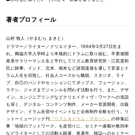
著者プロフィール
山村 牧人（やまむら まきと）
ドラマー／ライター／クリエイター。1964年3月27日生ま
れ。獨協大学入学時より本格的にドラムに取り組む。卒業後開
発系サラリーマン人生と平行してリズム教育研究所・江尻憲和
氏に師事。インド、北米、南米など諸国漫遊を通して音楽とド
ラム人生を目指し、社会人コースから離脱、スタジオ、ライ
ブ、自己のバンドやセッションにてポップス、フュージョン、
ラテン、ジャズまでジャンルを問わず活動を行う。また、デザ
イン、エンジニアリングなどクリエイティヴ・ワークへの造詣
も深く、デジタル・コンテンツ制作、メーカー音源開発、出版
デザイン、ドラム合宿やイベントなど企画制作全般を行う。リ
ットーミュージック刊
『リズム＆ドラム・マガジン』
の特集記
事「地獄のフットワーク」を皮切りに、セミナー連載や教則本
などライターとしての活動も顕著、単著作、雑誌へのセミナー