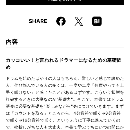
仕様
A4変形判 / 160ページ / CD付き
Faceboo
Hatena
X
SHARE
ISBN
9784845620593
k
Boo
kma
rk
内容
カッコいい！と言われるドラマーになるための基礎固
め
ドラムを始めたばかりの人はもちろん、難しいと感じて諦めた
人、伸び悩んでいる人の多くは、一度や二度「何度やっても上
手く叩けない」と感じたことがあるはずです。こういう状態を
打破するときに大事なのが"基礎力"。そこで、本書ではドラム
演奏に必要な基礎を"楽しみながら"身につけていきます。まず
は「カウントを取る」ところから、4分音符で叩く→8分音符
で叩く→16分音符で叩く、というふうに丁寧に進んでいくの
で、挫折しがちな人も大丈夫。本書で学ぶうちにいつの間にか