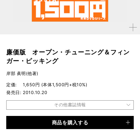
拡大す
る
廉価版 オープン・チューニング＆フィン
ガー・ピッキング
岸部 眞明(他著)
定価
1,650円 (本体1,500円+税10%)
発売日
2010.10.20
その他書誌情報
商品を購入する
品種
CD・DVD
仕様
約75分／タブ譜五線譜付き / 約75分