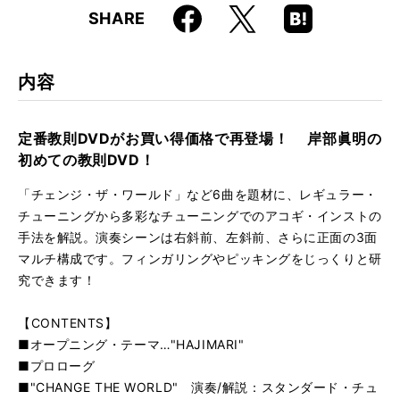
Faceboo
Hatena
X
SHARE
ISBN
9784845618767
k
Boo
kma
JAN
4958537113051
rk
内容
品番
VWR-239
定番教則DVDがお買い得価格で再登場！ 岸部眞明の
初めての教則DVD！
「チェンジ・ザ・ワールド」など6曲を題材に、レギュラー・
チューニングから多彩なチューニングでのアコギ・インストの
手法を解説。演奏シーンは右斜前、左斜前、さらに正面の3面
マルチ構成です。フィンガリングやピッキングをじっくりと研
究できます！
【CONTENTS】
■オープニング・テーマ…"HAJIMARI"
■プロローグ
■"CHANGE THE WORLD" 演奏/解説：スタンダード・チュ