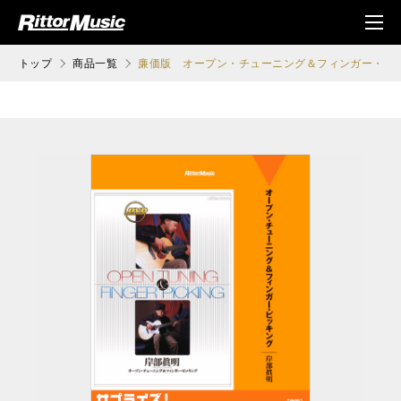
ク (Rittor Musi
メニ
c)
ュ
トップ
商品一覧
廉価版 オープン・チューニング＆フィンガー・ピ