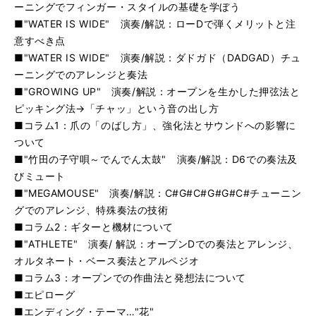
ーニングでフィンガー・スタイルの基礎を学ぼう
■"WATER IS WIDE" 演奏/解説：ローDで弾くメリットと注
意すべき点
■"WATER IS WIDE" 演奏/解説：ダドガド（DADGAD）チュ
ーニングでのアレンジと奏法
■"GROWING UP" 演奏/解説：オープンを生かした押弦法と
ピッキング法→「チャッ」という音の出し方
■コラム1：爪の「のばし方」、強化法とサウンドへの影響に
ついて
■"竹田の子守唄～でんでん太鼓" 演奏/解説：D6での奏法及
びミュート
■"MEGAMOUSE" 演奏/解説：C#G#C#G#G#C#チューニン
グでのアレンジ、特殊奏法の技術
■コラム2：ギターと機材について
■"ATHLETE" 演奏/ 解説：オープンDでの奏法とアレンジ、
オルタネート・ベース奏法とアルペジオ
■コラム3：オープンでの作曲法と発想法について
■エピローグ
■エンディング・テーマ…"花"