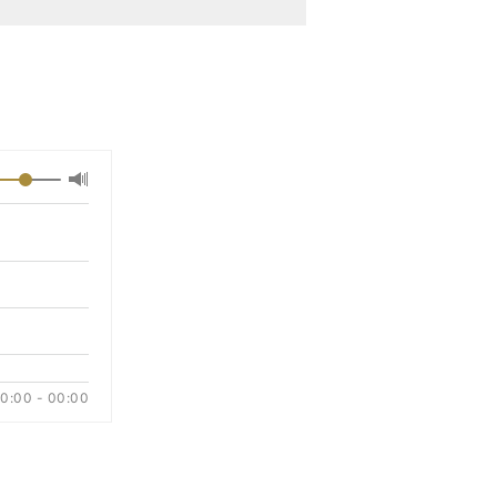
最大
音
量
に
切
り
替
え
る
0:00 - 00:00