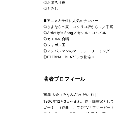
雨あがり
再
す
◎おぼろ月夜
る
生
◎もみじ
優しい雨
再
す
る
生
■アニメ＆子供に人気のナンバー
あの日に
再
す
◎さよならの夏～コクリコ坂から～／手
る
生
◎Arrietty's Song／セシル・コルベル
す
◎カエルの合唱
る
◎シャボン玉
◎アンパンマンのマーチ／ドリーミング
◎ETERNAL BLAZE／水樹奈々
著者プロフィール
南澤 大介（みなみざわ だいすけ）
1966年12月3日生まれ。作・編曲家と
ゴー！」（作曲）、フジTV「ブザービー