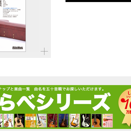
仕様
菊倍判 / 88ページ / CD
ISBN
9784845620166
JAN
4958537113365
拡大す
る