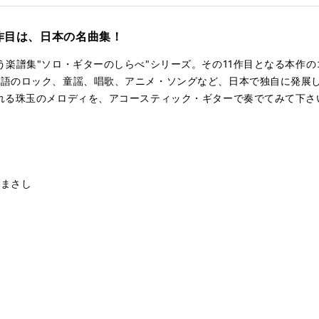
渕剛
1作目は、日本の名曲集！
玉
う楽譜集"ソロ・ギターのしらべ"シリーズ。その11作目となる本作の
きない／オフコース
語のロック、童謡、唱歌、アニメ・ソングなど、日本で独自に発展し
れる珠玉のメロディを、アコースティック・ギターで奏でてみて下さ
ty's Song／セシル・コルベル
オン／アリス
だまさし
合唱
AL BLAZE／水樹奈々
森山直太朗
夜
マンのマーチ／ドリーミング