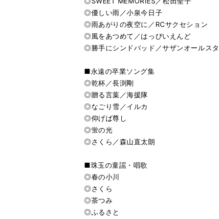
◎SWEET MEMORIES／松田聖子
る
生
◎優しい雨／小泉今日子
なごり雪
再
す
◎雨あがりの夜空に／RCサクセション
る
生
◎風をあつめて／はっぴいえんど
茶つみ
再
す
◎勝手にシンドバッド／サザンオールス
る
生
仰げば尊
再
す
る
生
■永遠の卒業ソング集
ふるさと
再
す
◎乾杯／長渕剛
る
生
◎贈る言葉／海援隊
勝手にシ
再
す
◎なごり雪／イルカ
る
生
◎仰げば尊し
春の小川
再
す
◎蛍の光
る
生
蛍の光
再
す
◎さくら／森山直太朗
る
生
北の国か
再
す
■珠玉の童謡・唱歌
る
生
◎春の小川
SWEET
再
す
◎さくら
る
生
◎茶つみ
風をあつ
再
す
◎ふるさと
る
生