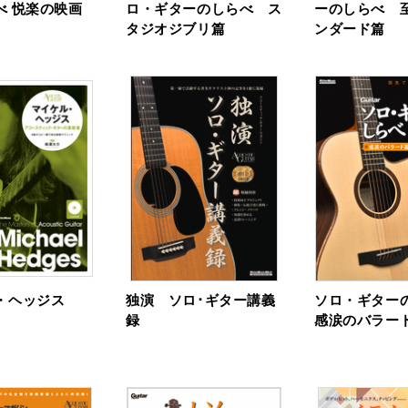
べ 悦楽の映画
ロ・ギターのしらべ ス
ーのしらべ 
タジオジブリ篇
ンダード篇
・ヘッジス
独演 ソロ･ギター講義
ソロ・ギター
録
感涙のバラー