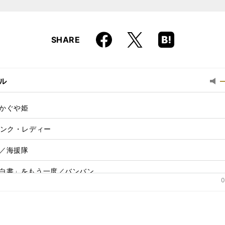
Faceboo
Hatena
X
SHARE
k
Boo
kma
rk
ル
最
小
音
かぐや姫
量
に
ピンク・レディー
切
り
／海援隊
替
え
白書」をもう一度／バンバン
る
0
の夏～コクリコ坂から～／手嶌葵