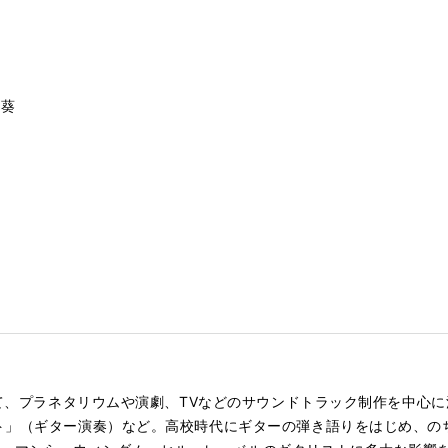
の夜空に／RCサクセション
／小泉今日子
かえりたい／荒井由美
嶌葵
して、プラネタリウムや演劇、TVなどのサウンドトラック制作を中心に
ト」（ギター演奏）など。高校時代にギターの弾き語りをはじめ、の