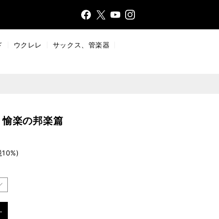
Face
Insta
X
YouT
bo
gr
ub
ok
a
e
ド
ウクレレ
サックス、管楽器
m
 愉楽の邦楽篇
税10%)