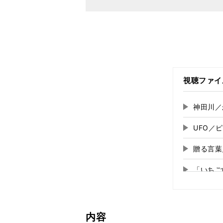
視聴ファイ
神田川／
再
生
UFO／
再
す
る
生
贈る言葉
再
す
る
生
「いちご
再
す
る
生
さよなら
再
す
る
生
もみじ
再
す
内容