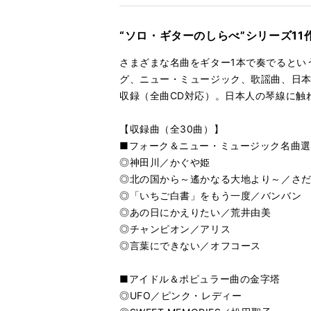
る
生
乾杯／長
再
す
る
生
“ソロ・ギターのしらべ”シリーズ1
シャボン
再
す
る
生
さまざまな名曲をギター1本で奏でるとい
言葉にで
再
す
グ、ニュー・ミュージック、歌謡曲、日本
る
生
収録（全曲CD対応）。日本人の琴線に触
Arriet
再
す
る
生
【収録曲（全30曲）】
チャンピ
再
す
■フォーク＆ニュー・ミュージック名曲選
る
生
さくら
再
す
◎神田川／かぐや姫
る
生
◎北の国から～遙かなる大地より～／さ
カエルの
再
す
◎「いちご白書」をもう一度／バンバン
る
生
◎あの日にかえりたい／荒井由美
ETERN
再
す
◎チャンピオン／アリス
る
生
◎言葉にできない／オフコース
さくら／
再
す
る
生
おぼろ月
再
す
■アイドル＆ポピュラー曲の金字塔
る
生
◎UFO／ピンク・レディー
アンパン
再
す