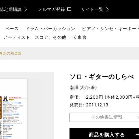
誌定期購読
メルマガ登録
サイト一覧
ベース
ドラム・パーカッション
ピアノ・シンセ・キーボー
アーティスト、スコア、その他
立東舎
愉楽の邦楽篇
ソロ・ギターのしらべ
南澤 大介(著)
定価
2,200円 (本体2,000円+
発売日
2011.12.13
その他書誌情報
商品を購入する
品種
楽譜