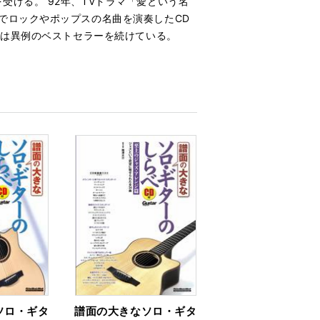
ける。 92年、TVドラマ「愛という名
でロックやポップスの名曲を演奏したCD
ては異例のベストセラーを続けている。
ソロ・ギタ
譜面の大きなソロ・ギタ