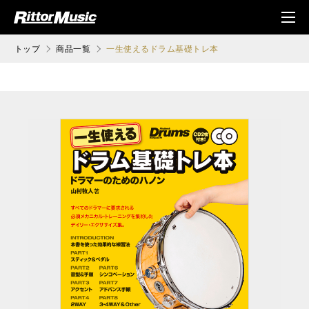
ク (Rittor Musi
メニ
c)
ュ
トップ
商品一覧
一生使えるドラム基礎トレ本