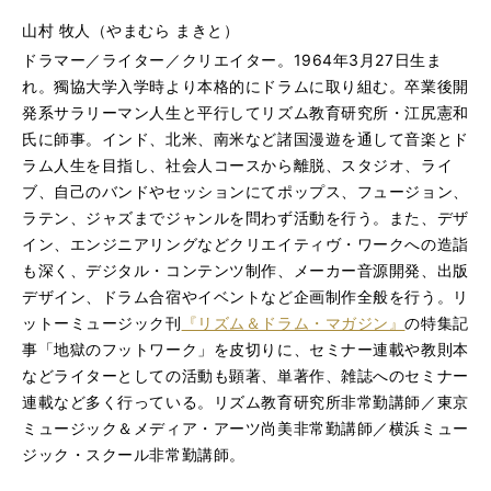
山村 牧人（やまむら まきと）
ドラマー／ライター／クリエイター。1964年3月27日生ま
れ。獨協大学入学時より本格的にドラムに取り組む。卒業後開
発系サラリーマン人生と平行してリズム教育研究所・江尻憲和
氏に師事。インド、北米、南米など諸国漫遊を通して音楽とド
ラム人生を目指し、社会人コースから離脱、スタジオ、ライ
ブ、自己のバンドやセッションにてポップス、フュージョン、
ラテン、ジャズまでジャンルを問わず活動を行う。また、デザ
イン、エンジニアリングなどクリエイティヴ・ワークへの造詣
も深く、デジタル・コンテンツ制作、メーカー音源開発、出版
デザイン、ドラム合宿やイベントなど企画制作全般を行う。リ
ットーミュージック刊
『リズム＆ドラム・マガジン』
の特集記
事「地獄のフットワーク」を皮切りに、セミナー連載や教則本
などライターとしての活動も顕著、単著作、雑誌へのセミナー
連載など多く行っている。リズム教育研究所非常勤講師／東京
ミュージック＆メディア・アーツ尚美非常勤講師／横浜ミュー
ジック・スクール非常勤講師。