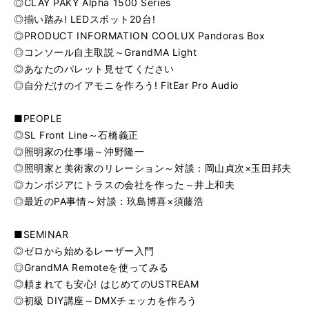
◎CLAY PAKY Alpha 1500 Series
◎揃い踏み! LEDスポット20台!
◎PRODUCT INFORMATION COOLUX Pandoras Box
◎コンソール自主取説～GrandMA Light
◎あなたのパレット見せてください
◎自分だけのイアモニを作ろう! FitEar Pro Audio
■PEOPLE
◎SL Front Line～石橋義正
◎照明家の仕事場～沖野隆一
◎照明家と美術家のリレーション～対談：岡山貞次×玉田邦夫
◎カンボジアにトラスの会社を作った～井上和夫
◎最近のPA事情～対談：玖島博喜×須藤浩
■SEMINAR
◎ゼロから始めるレーザー入門
◎GrandMA Remoteを使ってみる
◎頼まれても安心! はじめてのUSTREAM
◎初級 DIY講座～DMXチェッカを作ろう