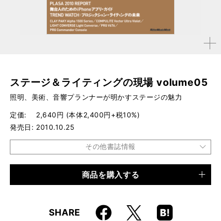
拡大す
る
ステージ＆ライティングの現場 volume05
照明、美術、音響プランナーが明かすステージの魅力
定価
2,640円 (本体2,400円+税10%)
発売日
2010.10.25
その他書誌情報
商品を購入する
品種
ムック
仕様
A4変形判 / 146ページ
Faceboo
Hatena
X
SHARE
ISBN
9784845618637
k
Boo