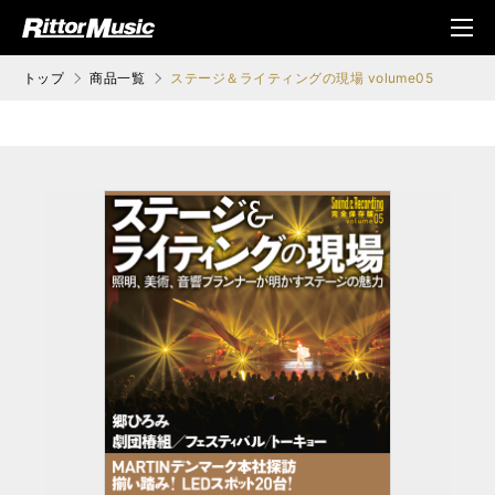
ク (Rittor Musi
メニ
c)
ュ
トップ
商品一覧
ステージ＆ライティングの現場 volume05