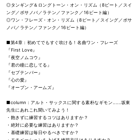
◎タンギング＆ロングトーン・オン・リズム（8ビート／スイ
ング／ボサノバ／ラテン／ファンク／16ビート編）
◎ワン・フレーズ・オン・リズム（8ビート／スイング／ボサ
ノバ／ラテン／ファンク／16ビート編）
■第4章：初めてでもすぐ吹ける！名曲ワン・フレーズ
『First Love』
『夜空ノムコウ』
『君の瞳に恋してる』
『セプテンバー』
『心の愛』
『オープン・アームズ』
■column：アルト・サックスに関する素朴なギモン......坂東
先生にあれこれ聞いてみよう！
・飽きずに練習するコツはありますか？
・絶対に必要な練習はありますか？
・基礎練習は毎日やるべきですか？
・モチベーションを上げる練習方法はありますか？