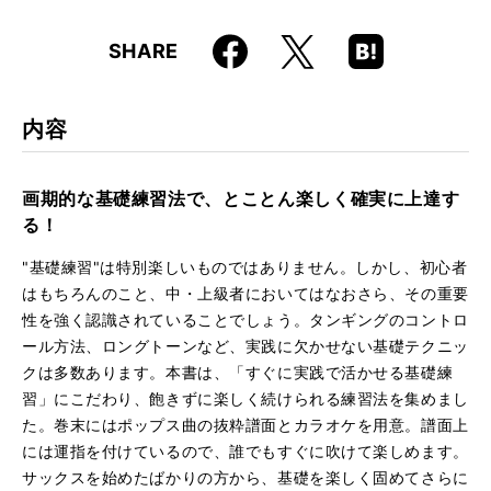
仕様
菊倍判 / 80ページ / CD付き
Faceboo
Hatena
X
SHARE
ISBN
9784845619481
k
Boo
kma
rk
内容
画期的な基礎練習法で、とことん楽しく確実に上達す
る！
"基礎練習"は特別楽しいものではありません。しかし、初心者
はもちろんのこと、中・上級者においてはなおさら、その重要
性を強く認識されていることでしょう。タンギングのコントロ
ール方法、ロングトーンなど、実践に欠かせない基礎テクニッ
クは多数あります。本書は、「すぐに実践で活かせる基礎練
習」にこだわり、飽きずに楽しく続けられる練習法を集めまし
た。巻末にはポップス曲の抜粋譜面とカラオケを用意。譜面上
には運指を付けているので、誰でもすぐに吹けて楽しめます。
サックスを始めたばかりの方から、基礎を楽しく固めてさらに