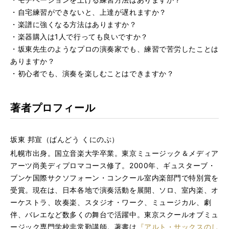
・自宅練習ができないと、上達が遅れますか？
・楽譜に強くなる方法はありますか？
・楽器購入は1人で行っても良いですか？
・坂東先生のようなプロの演奏家でも、練習で苦労したことは
ありますか？
・初心者でも、演奏を楽しむことはできますか？
著者プロフィール
坂東 邦宣（ばんどう くにのぶ）
札幌市出身。国立音楽大学卒業。東京ミュージック＆メディア
アーツ尚美ディプロマコース修了。2000年、ギュスターブ・
ブンケ国際サクソフォーン・コンクール室内楽部門で特別賞を
受賞。現在は、日本各地で演奏活動を展開、ソロ、室内楽、オ
ーケストラ、吹奏楽、スタジオ・ワーク、ミュージカル、劇
伴、バレエなど数多くの舞台で活躍中。東京スクールオブミュ
ージック専門学校非常勤講師。著書は
『アルト・サックスのし